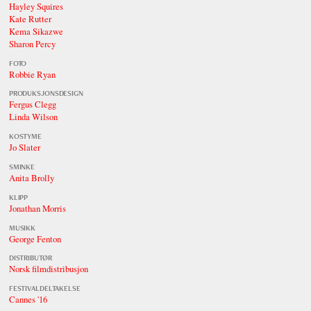
Hayley Squires
Kate Rutter
Kema Sikazwe
Sharon Percy
FOTO
Robbie Ryan
PRODUKSJONSDESIGN
Fergus Clegg
Linda Wilson
KOSTYME
Jo Slater
SMINKE
Anita Brolly
KLIPP
Jonathan Morris
MUSIKK
George Fenton
DISTRIBUTØR
Norsk filmdistribusjon
FESTIVALDELTAKELSE
Cannes '16