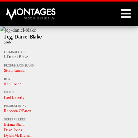
Montages
Jeg, Daniel Blake
2016
ORIGINALTITTEL
I, Daniel Blake
PRODUKSJONSLAND
Storbritannia
REGI
Ken Loach
MANUS
Paul Laverty
PRODUSERT AV
Rebecca O'Brien
SKUESPILLERE
Briana Shann
Dave Johns
Dylan McKiernan