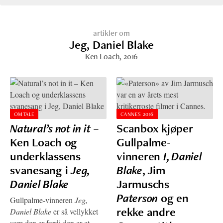
artikler om
Jeg, Daniel Blake
Ken Loach
, 2016
OMTALE
CANNES 2016
Natural’s not in it
–
Scanbox kjøper
Ken Loach og
Gullpalme-
underklassens
vinneren
I, Daniel
svanesang i
Jeg,
Blake
, Jim
Daniel Blake
Jarmuschs
Paterson
og en
Gullpalme-vinneren
Jeg,
rekke andre
Daniel Blake
er så vellykket
som den er fordi den er et