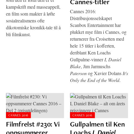
Cannes-titler
kampskrift med masseappell,
Cannes 2016:
en film som makter å løfte
Distribusjonsselskapet
sosialrealismens ofte
Scanbox Entertainment har
dikotomiske kronikk-tale til å
plukket mye film i Cannes, og
bli filmkunst.
returnerer fra Croisetten med
hele 15 titler i kofferten,
deriblant Ken Loachs
Gullpalme-vinner
I, Daniel
Blake
, Jim Jarmuschs
Paterson
og Xavier Dolans
It's
Only the End of the World
.
CANNES 2016
CANNES 2016
Filmfrelst #230: Vi
Gullpalmen til Ken
oppsummerer
Loachs
I, Daniel