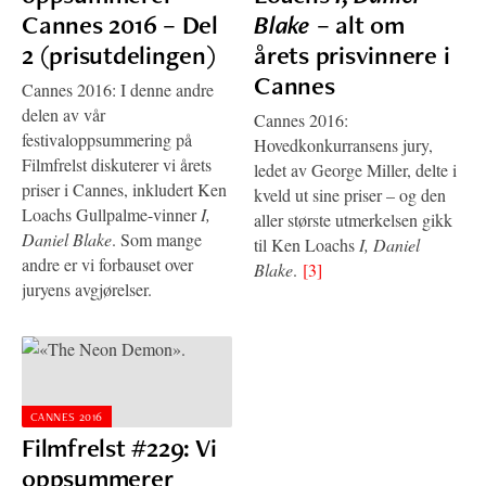
Cannes 2016 – Del
Blake
– alt om
2 (prisutdelingen)
årets prisvinnere i
Cannes
Cannes 2016: I denne andre
delen av vår
Cannes 2016:
festivaloppsummering på
Hovedkonkurransens jury,
Filmfrelst diskuterer vi årets
ledet av George Miller, delte i
priser i Cannes, inkludert Ken
kveld ut sine priser – og den
Loachs Gullpalme-vinner
I,
aller største utmerkelsen gikk
Daniel Blake
. Som mange
til Ken Loachs
I, Daniel
andre er vi forbauset over
Blake
.
[3]
juryens avgjørelser.
CANNES 2016
Filmfrelst #229: Vi
oppsummerer