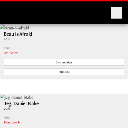
Montages
Beau Is Afraid
2023
REGI
Ari Aster
Les omtalen
Filmside
Jeg, Daniel Blake
2016
REGI
Ken Loach