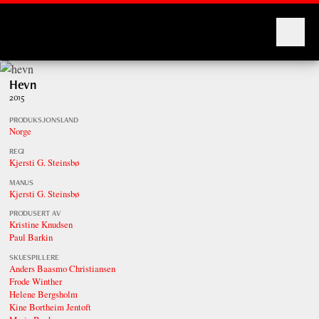
Montages
Hevn
2015
PRODUKSJONSLAND
Norge
REGI
Kjersti G. Steinsbø
MANUS
Kjersti G. Steinsbø
PRODUSERT AV
Kristine Knudsen
Paul Barkin
SKUESPILLERE
Anders Baasmo Christiansen
Frode Winther
Helene Bergsholm
Kine Bortheim Jentoft