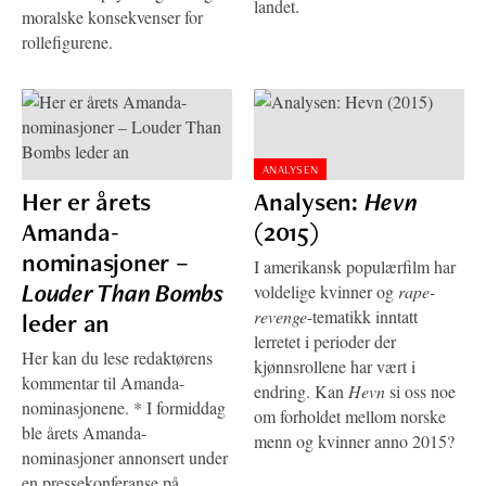
landet.
moralske konsekvenser for
rollefigurene.
ANALYSEN
Her er årets
Analysen:
Hevn
Amanda-
(2015)
nominasjoner –
I amerikansk populærfilm har
Louder Than Bombs
voldelige kvinner og
rape-
revenge
-tematikk inntatt
leder an
lerretet i perioder der
Her kan du lese redaktørens
kjønnsrollene har vært i
kommentar til Amanda-
endring. Kan
Hevn
si oss noe
nominasjonene. * I formiddag
om forholdet mellom norske
ble årets Amanda-
menn og kvinner anno 2015?
nominasjoner annonsert under
en pressekonferanse på