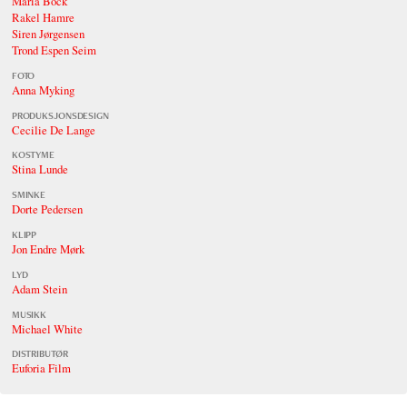
Maria Bock
Rakel Hamre
Siren Jørgensen
Trond Espen Seim
FOTO
Anna Myking
PRODUKSJONSDESIGN
Cecilie De Lange
KOSTYME
Stina Lunde
SMINKE
Dorte Pedersen
KLIPP
Jon Endre Mørk
LYD
Adam Stein
MUSIKK
Michael White
DISTRIBUTØR
Euforia Film