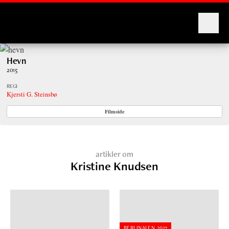
Montages
Hevn
2015
REGI
Kjersti G. Steinsbø
Filmside
artikler om
Kristine Knudsen
BERLINALEN 2017