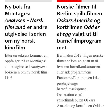
Ny bok fra
Norske filmer til
Montages:
Berlin: spillefilmen
Analysen – Norsk
Oskars Amerika
og
film 2016
er andre
kortfilmen
Odd er
utgivelse i serien
et egg
valgt ut til
om ny norsk
barnefilmprogram
kinofilm
met
Etter en suksess kommer en
Berlinalen 2017: Ingen norske
oppfølger: nå er Montages'
filmer er foreløpig tatt ut til
andre utgivelse i
Analysen
-
hverken hovedkonkurransen
bokserien om ny norsk film
eller sideprogrammene
klar!
Panorama/Forum, men i den
prestisjetunge
barnefilmseksjonen
Generation er nå
spillefilmdebuten Oskars
Amerika og kortfilmen Odd er