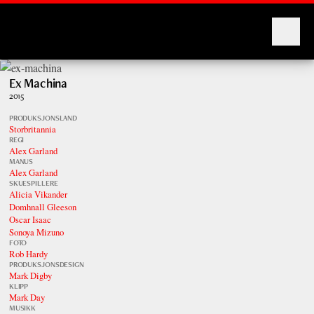
Montages
Ex Machina
2015
PRODUKSJONSLAND
Storbritannia
REGI
Alex Garland
MANUS
Alex Garland
SKUESPILLERE
Alicia Vikander
Domhnall Gleeson
Oscar Isaac
Sonoya Mizuno
FOTO
Rob Hardy
PRODUKSJONSDESIGN
Mark Digby
KLIPP
Mark Day
MUSIKK