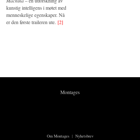
Machina
– en utforskning av
kunstig intelligens i møtet med
menneskelige egenskaper. Nå
er den første traileren ute.
[2]
Montages
Om Montages
|
Nyhetsbrev