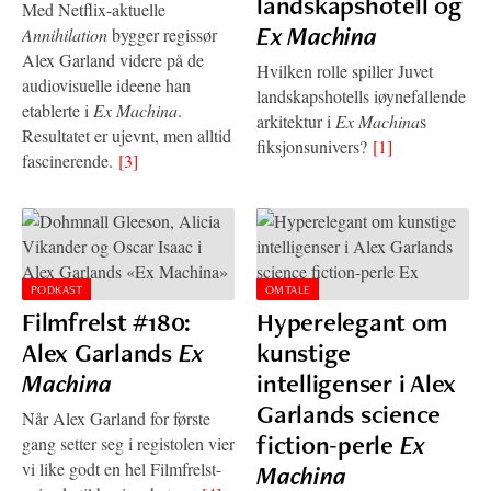
landskapshotell og
Med Netflix-aktuelle
Ex Machina
Annihilation
bygger regissør
Alex Garland videre på de
Hvilken rolle spiller Juvet
audiovisuelle ideene han
landskapshotells iøynefallende
etablerte i
Ex Machina
.
arkitektur i
Ex Machina
s
Resultatet er ujevnt, men alltid
fiksjonsunivers?
[1]
fascinerende.
[3]
PODKAST
OMTALE
Filmfrelst #180:
Hyperelegant om
Alex Garlands
Ex
kunstige
Machina
intelligenser i Alex
Garlands science
Når Alex Garland for første
fiction-perle
Ex
gang setter seg i registolen vier
vi like godt en hel Filmfrelst-
Machina