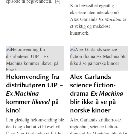
episode til begivenheten.
[4]
Kan bevissthet egentlig
eksistere uten interaksjon?
Alex Garlands
Ex Machina
er
et vektig og makeløst
kunstverk.
Helomvending fra
Alex Garlands
distributøren UIP –
science fiction-
Ex Machina
drama
Ex Machina
kommer
likevel
på
blir ikke å se på
kino!
norske kinoer
I en gledelig helomvending ble
Alex Garlands kritikerroste
det i dag klart at vi likevel vil
regidebut, science fiction-
få se Alex Garlands sci-fi-film
dramaet
Ex Machina
, blir ikke