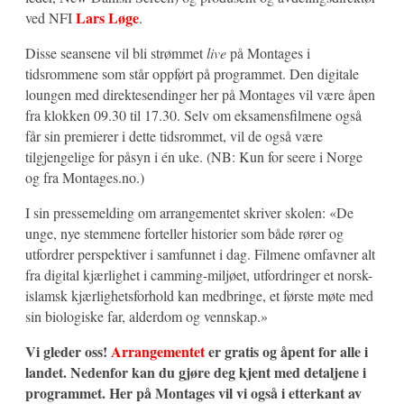
Lars Løge
ved NFI
.
Disse seansene vil bli strømmet
live
på Montages i
tidsrommene som står oppført på programmet. Den digitale
loungen med direktesendinger her på Montages vil være åpen
fra klokken 09.30 til 17.30. Selv om eksamensfilmene også
får sin premierer i dette tidsrommet, vil de også være
tilgjengelige for påsyn i én uke. (NB: Kun for seere i Norge
og fra Montages.no.)
I sin pressemelding om arrangementet skriver skolen: «De
unge, nye stemmene forteller historier som både rører og
utfordrer perspektiver i samfunnet i dag. Filmene omfavner alt
fra digital kjærlighet i camming-miljøet, utfordringer et norsk-
islamsk kjærlighetsforhold kan medbringe, et første møte med
sin biologiske far, alderdom og vennskap.»
Vi gleder oss!
Arrangementet
er gratis og åpent for alle i
landet. Nedenfor kan du gjøre deg kjent med detaljene i
programmet. Her på Montages vil vi også i etterkant av