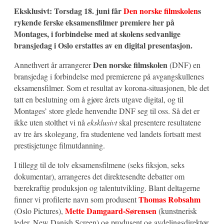
Eksklusivt: Torsdag 18. juni får
Den norske filmskolen
s
rykende ferske eksamensfilmer premiere her på
Montages, i forbindelse med at skolens sedvanlige
bransjedag i Oslo erstattes av en digital presentasjon.
Den norske filmskolen
Annethvert år arrangerer
(DNF) en
bransjedag i forbindelse med premierene på avgangskullenes
eksamensfilmer. Som et resultat av korona-situasjonen, ble det
tatt en beslutning om å gjøre årets utgave digital, og til
Montages’ store glede henvendte DNF seg til oss. Så det er
ikke uten stolthet vi nå
eksklusivt
skal presentere resultatene
av tre års skolegang, fra studentene ved landets fortsatt mest
prestisjetunge filmutdanning.
I tillegg til de tolv eksamensfilmene (seks fiksjon, seks
dokumentar), arrangeres det direktesendte debatter om
bærekraftig produksjon og talentutvikling. Blant deltagerne
Thomas Robsahm
finner vi profilerte navn som produsent
Mette Damgaard-Sørensen
(Oslo Pictures),
(kunstnerisk
leder, New Danish Screen) og produsent og avdelingsdirektør