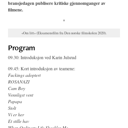
bransjedagen publisere kritiske gjennomganger av
filmene.
*
«Om litt» (Eksamensfilm fra Den norske filmskolen 2020).
Program
09.30: Introduksjon ved Karin Julsrud
09.45: Kort introduksjon av teamene:
Fuckings adoptert
ROSANAZI
Cam Boy
Vennligst vent
Papapa
Stolt
Vi er her
Et stille hav
When Ordinary Life Shackles Me