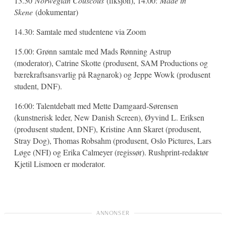
13.30
Norwegian Couscous
(fiksjon), 14.00:
Made in
Skene
(dokumentar)
14.30: Samtale med studentene via Zoom
15.00: Grønn samtale med Mads Rønning Astrup
(moderator), Catrine Skotte (produsent, SAM Productions og
bærekraftsansvarlig på Ragnarok) og Jeppe Wowk (produsent
student, DNF).
16:00: Talentdebatt med Mette Damgaard-Sørensen
(kunstnerisk leder, New Danish Screen), Øyvind L. Eriksen
(produsent student, DNF), Kristine Ann Skaret (produsent,
Stray Dog), Thomas Robsahm (produsent, Oslo Pictures, Lars
Løge (NFI) og Erika Calmeyer (regissør). Rushprint-redaktør
Kjetil Lismoen er moderator.