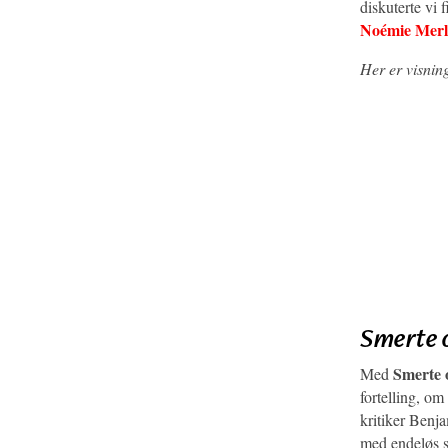
diskuterte vi
Noémie Merl
Her er visnin
Smerte 
Smerte 
Med
fortelling, om
kritiker Benj
med endeløs s