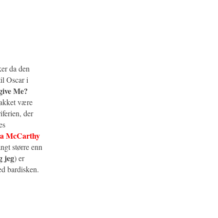
ker da den
il Oscar i
give Me?
takket være
iferien, der
es
sa McCarthy
angt større enn
g jeg
) er
ed bardisken.