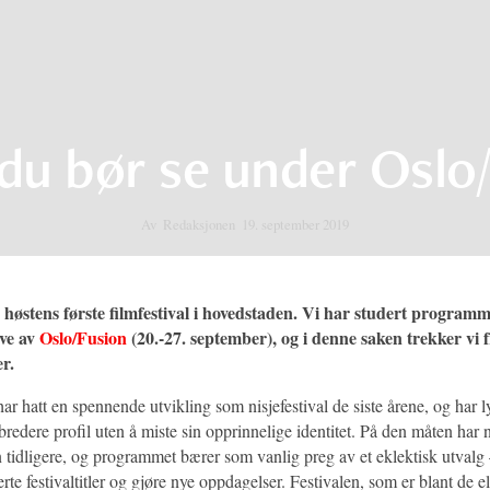
du bør se under Oslo
Av
Redaksjonen
19. september 2019
r høstens første filmfestival i hovedstaden. Vi har studert programm
ave av
Oslo/Fusion
(20.-27. september), og i denne saken trekker vi
er.
har hatt en spennende utvikling som nisjefestival de siste årene, og har 
redere profil uten å miste sin opprinnelige identitet. På den måten har n
nn tidligere, og programmet bærer som vanlig preg av et eklektisk utval
rte festivaltitler og gjøre nye oppdagelser. Festivalen, som er blant de eld