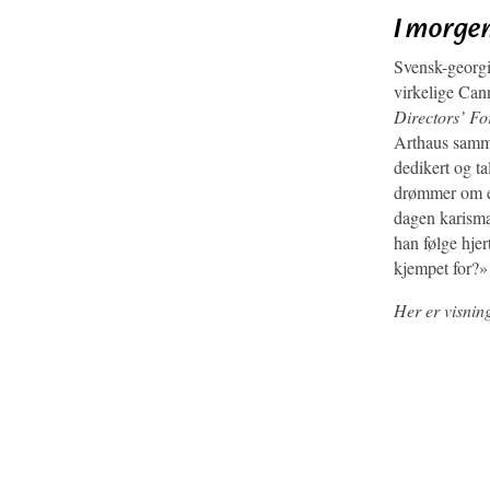
I morgen
Svensk-georg
virkelige Cann
Directors’ Fo
Arthaus samme
dedikert og t
drømmer om en
dagen karismat
han følge hjer
kjempet for?»
Her er visnin