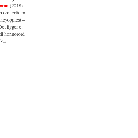
oma
(2018) –
om om fortiden
 høyoppløst –
et ligger et
til honnørord
ok.»