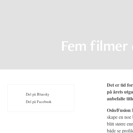
Fem filmer 
Det er tid fo
på årets utg
Del på Bluesky
anbefalte titl
Del på Facebook
Oslo/Fusion
skape en noe b
blitt større e
både se profile