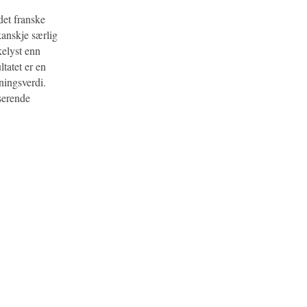
 det franske
kanskje særlig
kelyst enn
tatet er en
ningsverdi.
lserende