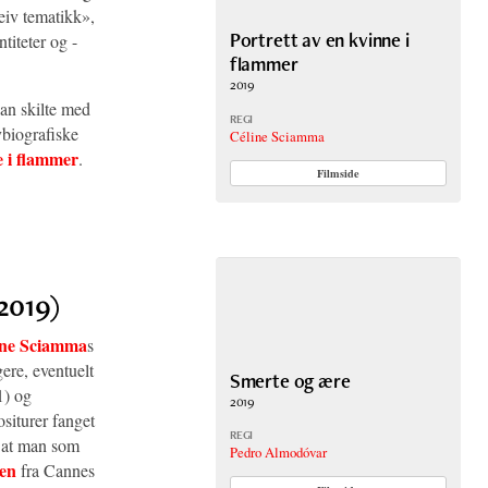
eiv tematikk»,
Portrett av en kvinne i
titeter og -
flammer
2019
kan skilte med
REGI
vbiografiske
Céline Sciamma
e i flammer
.
Filmside
2019)
ine Sciamma
s
gere, eventuelt
Smerte og ære
) og
2019
ositurer fanget
REGI
e at man som
Pedro Almodóvar
en
fra Cannes