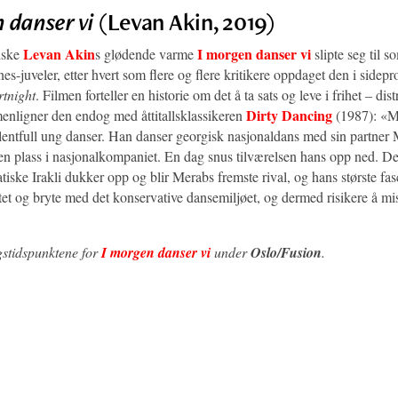
 danser vi
(Levan Akin, 2019)
Levan Akin
I morgen danser vi
iske
s glødende varme
slipte seg til s
es-juveler, etter hvert som flere og flere kritikere oppdaget den i side
rtnight
. Filmen forteller en historie om det å ta sats og leve i frihet – dis
Dirty Dancing
nligner den endog med åttitallsklassikeren
(1987): «M
alentfull ung danser. Han danser georgisk nasjonaldans med sin partner 
 plass i nasjonalkompaniet. En dag snus tilværelsen hans opp ned. De
iske Irakli dukker opp og blir Merabs fremste rival, og hans største fas
tet og bryte med det konservative dansemiljøet, og dermed risikere å mis
gstidspunktene for
I morgen danser vi
under
Oslo/Fusion
.