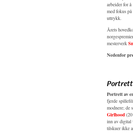
arbeider for å
med fokus på l
uttrykk.
Årets hovedko
norgespremiere
Sm
mesterverk
Nedenfor pre
Portrett
Portrett av 
fjerde spillef
modnere; de s
Girlhood
(201
inn av digita
tilskuer ikke 