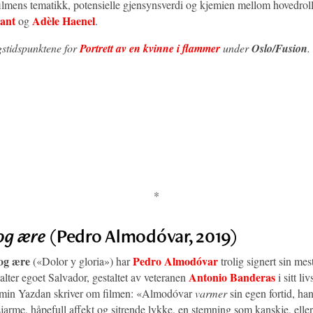
 filmens tematikk, potensielle gjensynsverdi og kjemien mellom hovedro
ant
Adèle Haenel
og
.
gstidspunktene for
Portrett av en kvinne i flammer
under
Oslo/Fusion
.
*
og ære
(Pedro Almodóvar, 2019)
og ære
Pedro Almodóvar
(«Dolor y gloria») har
trolig signert sin mes
Antonio Banderas
 alter egoet Salvador, gestaltet av veteranen
i sitt li
amin Yazdan skriver om filmen: «Almodóvar
varmer
sin egen fortid, ha
jarme, håpefull affekt og sitrende lykke, en stemning som kanskje, elle