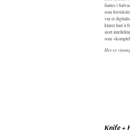
fantes i Salv
som forveksle
var et digita
klarer han å f
stort intellek
som «kompleks
Her er visnin
Knife + 