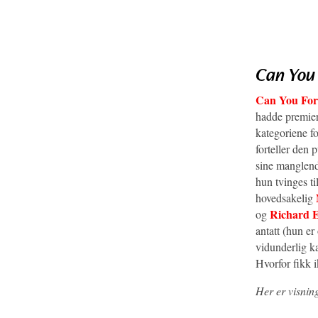
Can You
Can You For
hadde premiere
kategoriene f
forteller den 
sine manglende
hun tvinges ti
hovedsakelig
Richard E
og
antatt (hun er
vidunderlig ka
Hvorfor fikk 
Her er visnin