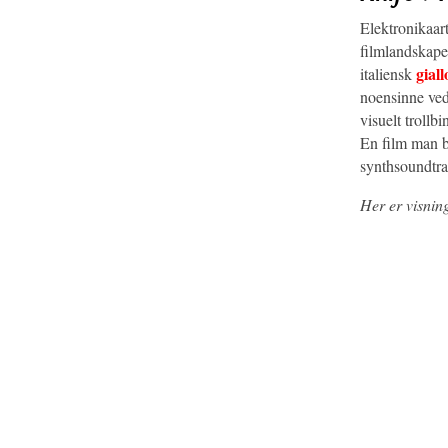
Elektronikaar
filmlandskapet
giall
italiensk
noensinne ved 
visuelt trollb
En film man bø
synthsoundtra
Her er visnin