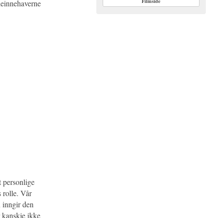
Filmside
lleinnehaverne
t personlige
vs rolle. Vår
n inngir den
r kanskje ikke