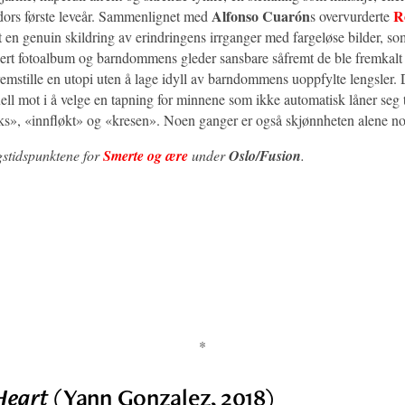
Alfonso Cuarón
R
adors første leveår. Sammenlignet med
s overvurderte
t en genuin skildring av erindringens irrganger med fargeløse bilder, s
lisert fotoalbum og barndommens gleder sansbare såfremt de ble fremkalt
remstille en utopi uten å lage idyll av barndommens uoppfylte lengsler. D
tuell mot i å velge en tapning for minnene som ikke automatisk låner seg 
», «innfløkt» og «kresen». Noen ganger er også skjønnheten alene n
gstidspunktene for
Smerte og ære
under
Oslo/Fusion
.
*
Heart
(Yann Gonzalez, 2018)