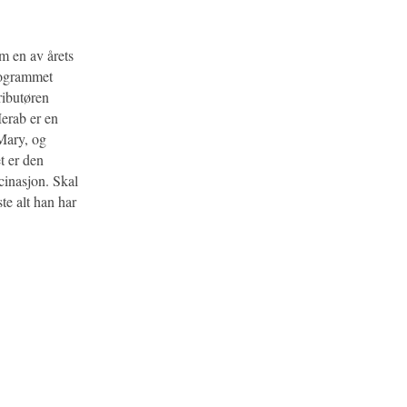
om en av årets
programmet
tributøren
erab er en
Mary, og
t er den
cinasjon. Skal
te alt han har