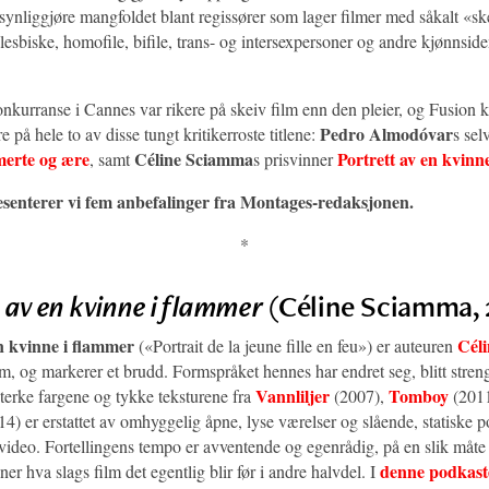
 synliggjøre mangfoldet blant regissører som lager filmer med såkalt «sk
esbiske, homofile, bifile, trans- og intersexpersoner og andre kjønnsiden
nkurranse i Cannes var rikere på skeiv film enn den pleier, og Fusion 
Pedro Almodóvar
 på hele to av disse tungt kritikerroste titlene:
s sel
erte og ære
Céline Sciamma
Portrett av en kvinn
, samt
s prisvinner
senterer vi fem anbefalinger fra Montages-redaksjonen.
*
 av en kvinne i flammer
(Céline Sciamma, 
en kvinne i flammer
Cél
(«Portrait de la jeune fille en feu») er auteuren
ilm, og markerer et brudd. Formspråket hennes har endret seg, blitt stren
Vannliljer
Tomboy
terke fargene og tykke teksturene fra
(2007),
(2011
4) er erstattet av omhyggelig åpne, lyse værelser og slående, statiske p
l video. Fortellingens tempo er avventende og egenrådig, på en slik måt
denne podkast
aner hva slags film det egentlig blir før i andre halvdel. I