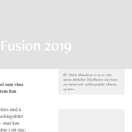
/Fusion 2019
Ill.: Pedro Almodóvar er en av våre
største filmhelter. Oslo/Fusion viser hans
et som vises
nye mesterverk, selvbiografiske «Smerte
og ære».
 frem fem
lyktes med å
edslagsfeltet
g – man kan
ste i sitt slag,