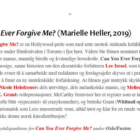
*
 Ever Forgive Me?
(Marielle Heller, 2019)
give Me?
er en Hollywood-perle som med rette mottok strålende kritik
 under filmfestivalen i Toronto i fjor høst. Videre ble filmen nominert t
Can You Ever For
or manus, mannlig birolle og kvinnelige hovedrolle.
Lee Israel
pussige, sanne historien om den eksentriske forfatteren
, som 
 evner til å samarbeide med redaktører og forslagssjefer skyves ut i per
l å finne en ny inntektskilde: forfalskning. At filmen gjør inntrykk skyld
Nicole Holofcener
Melis
s dels tørrvittige, dels melankolske manus, og
. Grant
s rolleprestasjoner. McCarthy fremviser her et register som er l
Whitnail o
 ofte blitt «typecastet» til crazykomedier), og britiske Grant (
rismatisk som Lees musserende venn, alltid tørst og klar for en runde v
ikke denne norsk kinodistribusjon?
gstidspunktene for
Can You Ever Forgive Me?
under
Oslo/Fusion
.