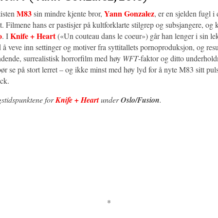
M83
Yann Gonzalez
tisten
sin mindre kjente bror,
, er en sjelden fugl i
. Filmene hans er pastisjer på kultforklarte stilgrep og subsjangere, og 
o
Knife + Heart
. I
(«Un couteau dans le coeur») går han lenger i sin le
å veve inn settinger og motiver fra syttitallets pornoproduksjon, og resul
indende, surrealistisk horrorfilm med høy
WFT
-faktor og ditto underhold
r se på stort lerret – og ikke minst med høy lyd for å nyte M83 sitt pu
ck.
gstidspunktene for
Knife + Heart
under
Oslo/Fusion
.
*