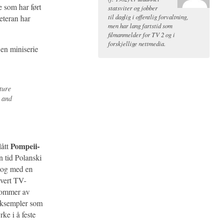
e som har ført
statsviter og jobber
til daglig i offentlig forvaltning,
eteran har
men har lang fartstid som
filmanmelder for TV 2 og i
forskjellige nettmedia.
en miniserie
ture
g and
Pompeii-
lått
en tid Polanski
, og med en
ivert TV-
ommer av
 eksempler som
ke i å feste