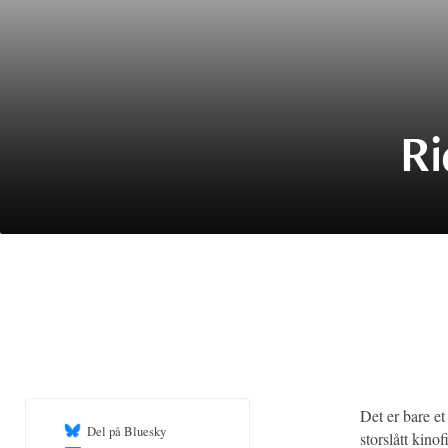
Ri
Det er bare et
Del på Bluesky
storslått kino