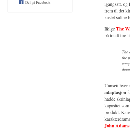
Del på Facebook
igangsatt, og
frem til det k
kastet sultne
The W
Ifølge
på totalt fire 
The 
the 
comp
doom
Uansett hvor s
adaptasjon
fo
hadde skrinla
kapasitet som 
produkt. Kansk
karakterdrama,
John Adams