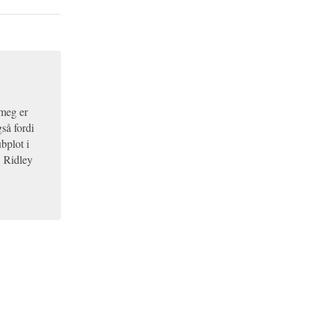
 meg er
så fordi
bplot i
. Ridley