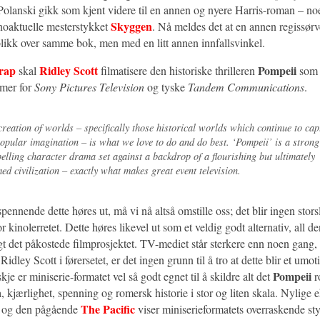
 Polanski gikk som kjent videre til en annen og nyere Harris-roman – no
Skyggen
inoaktuelle mesterstykket
. Nå meldes det at en annen regissørv
 blikk over samme bok, men med en litt annen innfallsvinkel.
rap
Ridley Scott
Pompeii
skal
filmatisere den historiske thrilleren
som 
timer for
Sony Pictures Television
og tyske
Tandem Communications
.
creation of worlds – specifically those historical worlds which continue to cap
popular imagination – is what we love to do and do best. ‘Pompeii’ is a stron
elling character drama set against a backdrop of a flourishing but ultimately
ed civilization – exactly what makes great event television.
pennende dette høres ut, må vi nå altså omstille oss; det blir ingen stors
r kinolerretet. Dette høres likevel ut som et veldig godt alternativ, all d
gt det påkostede filmprosjektet. TV-mediet står sterkere enn noen gang
Ridley Scott i førersetet, er det ingen grunn til å tro at dette blir et umot
Pompeii
je er miniserie-formatet vel så godt egnet til å skildre alt det
r
 kjærlighet, spenning og romersk historie i stor og liten skala. Nylige
The Pacific
og den pågående
viser miniserieformatets overraskende styr