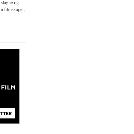
orslagne og
om filmskaper,