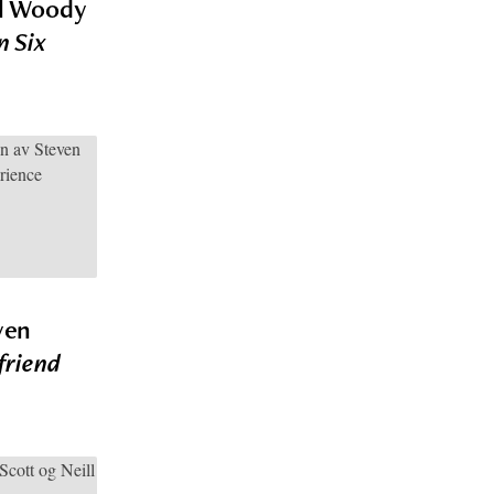
til Woody
in Six
ven
friend