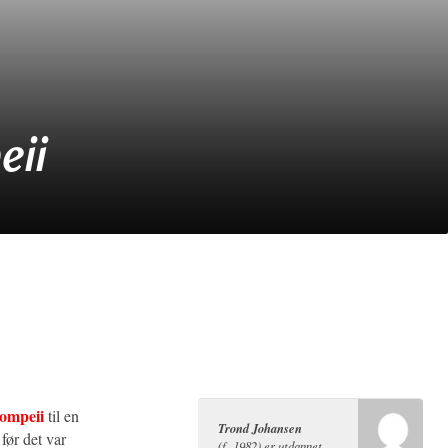
eii
ompeii
til en
Trond Johansen
før det var
(f. 1982) er utdannet