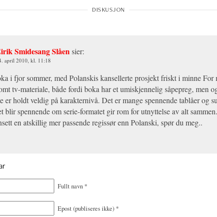
irik Smidesang Slåen
sier:
4. april 2010, kl. 11:18
oka i fjor sommer, med Polanskis kansellerte prosjekt friskt i minne For
somt tv-materiale, både fordi boka har et umiskjennelig såpepreg, men og
tte er holdt veldig på karakternivå. Det er mange spennende tablåer og su
t blir spennende om serie-formatet gir rom for utnyttelse av alt sammen
nsett en atskillig mer passende regissør enn Polanski, spør du meg..
ar
Fullt navn
*
Epost
(publiseres ikke)
*