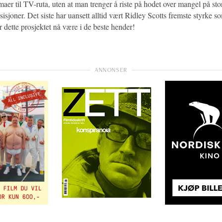
maer til TV-ruta, uten at man trenger å riste på hodet over mangel på st
sjoner. Det siste har uansett alltid vært Ridley Scotts fremste styrke s
ør dette prosjektet nå være i de beste hender!