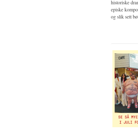
historiske dra
episke komposi
og slik sett b