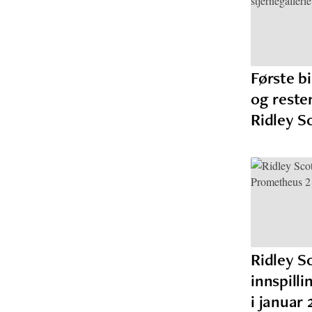
Første b
og resten
Ridley S
Ridley Sc
innspill
i januar 