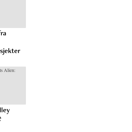
fra
osjekter
dley
t