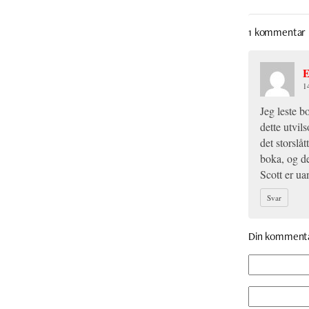
1 kommentar
E
1
Jeg leste b
dette utvil
det storslå
boka, og de
Scott er ua
Svar
Din komment