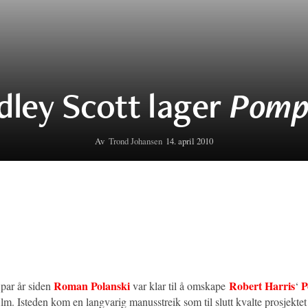
dley Scott lager
Pomp
Av
Trond Johansen
14. april 2010
Roman Polanski
Robert Harris
P
 par år siden
var klar til å omskape
‘
film. Isteden kom en langvarig manusstreik som til slutt kvalte prosjektet 