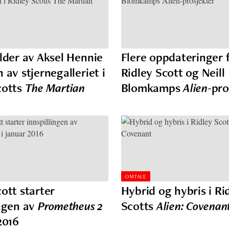
ilder av Aksel Hennie
Flere oppdateringer 
 av stjernegalleriet i
Ridley Scott og Neill
cotts
The Martian
Blomkamps
Alien
-pr
OMTALE
ott starter
Hybrid og hybris i Ri
ingen av
Prometheus 2
Scotts
Alien: Covenan
2016