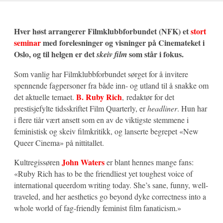
Hver høst arrangerer Filmklubbforbundet (NFK) et
stort
seminar
med forelesninger og visninger på Cinemateket i
Oslo, og til helgen er det
som står i fokus.
skeiv film
Som vanlig har Filmklubbforbundet sørget for å invitere
spennende fagpersoner fra både inn- og utland til å snakke om
B. Ruby Rich
det aktuelle temaet.
, redaktør for det
prestisjefylte tidsskriftet Film Quarterly, er
headliner
. Hun har
i flere tiår vært ansett som en av de viktigste stemmene i
feministisk og skeiv filmkritikk, og lanserte begrepet «New
Queer Cinema» på nittitallet.
John Waters
Kultregissøren
er blant hennes mange fans:
«Ruby Rich has to be the friendliest yet toughest voice of
international queerdom writing today. She’s sane, funny, well-
traveled, and her aesthetics go beyond dyke correctness into a
whole world of fag-friendly feminist film fanaticism.»