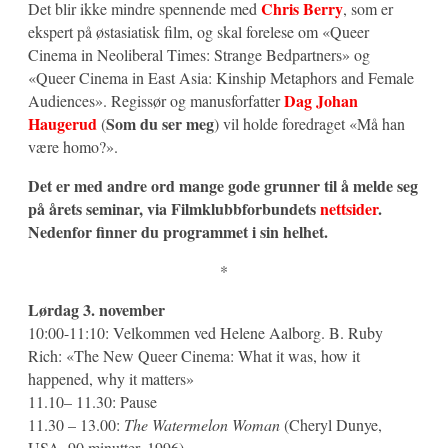
Chris Berry
Det blir ikke mindre spennende med
, som er
ekspert på østasiatisk film, og skal forelese om «Queer
Cinema in Neoliberal Times: Strange Bedpartners» og
«Queer Cinema in East Asia: Kinship Metaphors and Female
Dag Johan
Audiences». Regissør og manusforfatter
Haugerud
Som du ser meg
(
) vil holde foredraget «Må han
være homo?».
Det er med andre ord mange gode grunner til å melde seg
på årets seminar, via Filmklubbforbundets
nettsider
.
Nedenfor finner du programmet i sin helhet.
*
Lørdag 3. november
10:00-11:10: Velkommen ved Helene Aalborg. B. Ruby
Rich: «The New Queer Cinema: What it was, how it
happened, why it matters»
11.10– 11.30: Pause
11.30 – 13.00:
The Watermelon Woman
(Cheryl Dunye,
USA, 90 minutter, 1996)