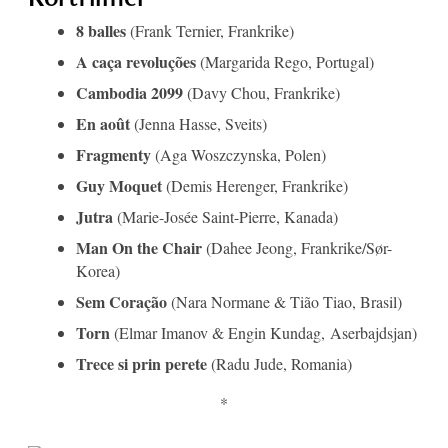
8 balles
(Frank Ternier, Frankrike)
A caça revoluções
(Margarida Rego, Portugal)
Cambodia 2099
(Davy Chou, Frankrike)
En août
(Jenna Hasse, Sveits)
Fragmenty
(Aga Woszczynska, Polen)
Guy Moquet
(Demis Herenger, Frankrike)
Jutra
(Marie-Josée Saint-Pierre, Kanada)
Man On the Chair
(Dahee Jeong, Frankrike/Sør-
Korea)
Sem Coração
(Nara Normane & Tião Tiao, Brasil)
Torn
(Elmar Imanov & Engin Kundag, Aserbajdsjan)
Trece si prin perete
(Radu Jude, Romania)
*