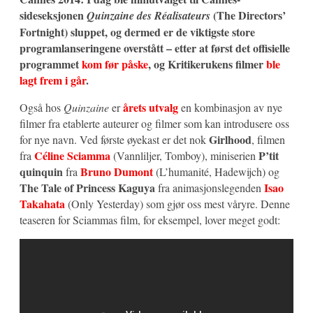
sideseksjonen
(The Directors’
Quinzaine des Réalisateurs
Fortnight) sluppet, og dermed er de viktigste store
programlanseringene overstått – etter at først det offisielle
programmet
kom før påske
, og Kritikerukens filmer
ble
lagt frem i går
.
årets utvalg
Også hos
Quinzaine
er
en kombinasjon av nye
filmer fra etablerte auteurer og filmer som kan introdusere oss
Girlhood
for nye navn. Ved første øyekast er det nok
, filmen
Céline Sciamma
P’tit
fra
(Vannliljer, Tomboy), miniserien
quinquin
Bruno Dumont
fra
(L’humanité, Hadewijch) og
The Tale of Princess Kaguya
Isao
fra animasjonslegenden
Takahata
(Only Yesterday) som gjør oss mest våryre. Denne
teaseren for Sciammas film, for eksempel, lover meget godt: