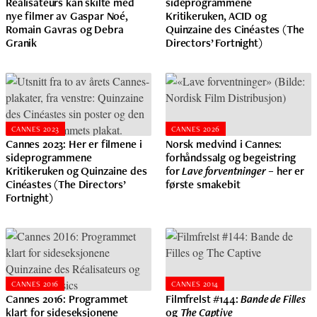
Réalisateurs kan skilte med
sideprogrammene
nye filmer av Gaspar Noé,
Kritikeruken, ACID og
Romain Gavras og Debra
Quinzaine des Cinéastes (The
Granik
Directors’ Fortnight)
CANNES 2023
CANNES 2026
Cannes 2023: Her er filmene i
Norsk medvind i Cannes:
sideprogrammene
forhåndssalg og begeistring
Kritikeruken og Quinzaine des
for
Lave forventninger
– her er
Cinéastes (The Directors’
første smakebit
Fortnight)
CANNES 2016
CANNES 2014
Cannes 2016: Programmet
Filmfrelst #144:
Bande de Filles
klart for sideseksjonene
og
The Captive