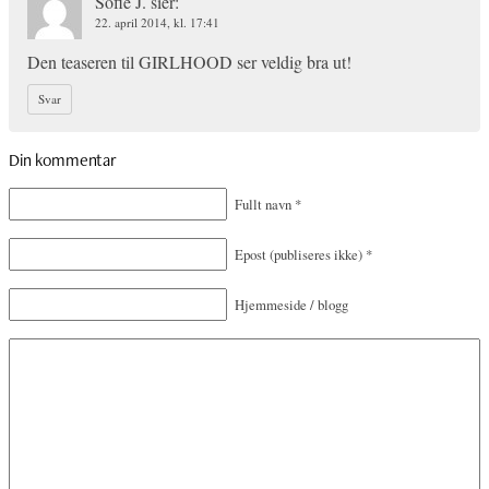
Sofie J.
sier:
22. april 2014, kl. 17:41
Den teaseren til GIRLHOOD ser veldig bra ut!
Svar
Din kommentar
Fullt navn
*
Epost
(publiseres ikke)
*
Hjemmeside / blogg