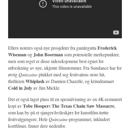
Frederick
Ellers noteres også nye prosjekter fra gamlegutta
Wiseman
John Boorman
og
som potensielle merkepunkter,
men som regel er disse sideseksjonene best egnet for
utforskning av nye, ukjente filmstemmer. Fra Sundance har for
øvrig
Quinzaine
plukket med seg festivalens store hit,
Whiplash
thrilleren
av Damien Chazelle, og krimdramaet
Cold in July
av Jim Mickle.
Det er også laget plass til en spesialvisning av en 4K-restaurert
Tobe Hooper
The Texas Chain Saw Massacre
kopi av
s
,
som kan by på et sjanger-hvileskjær for kunstfilm-trøtte
festivalgjengere. Hele
Quinzaine
-programmet, inkludert
kortfilmer, finner dere nedenfor.