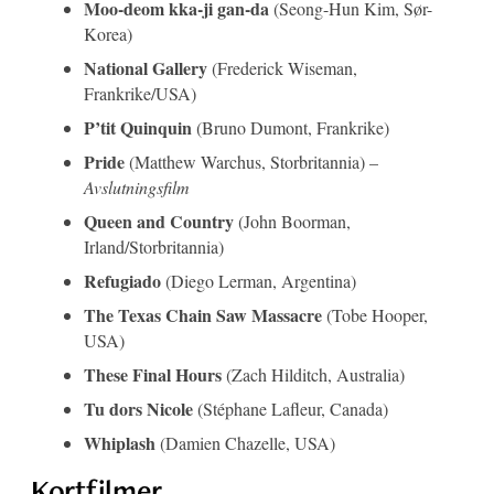
Moo-deom kka-ji gan-da
(Seong-Hun Kim, Sør-
Korea)
National Gallery
(Frederick Wiseman,
Frankrike/USA)
P’tit Quinquin
(Bruno Dumont, Frankrike)
Pride
(Matthew Warchus, Storbritannia) –
Avslutningsfilm
Queen and Country
(John Boorman,
Irland/Storbritannia)
Refugiado
(Diego Lerman, Argentina)
The Texas Chain Saw Massacre
(Tobe Hooper,
USA)
These Final Hours
(Zach Hilditch, Australia)
Tu dors Nicole
(Stéphane Lafleur, Canada)
Whiplash
(Damien Chazelle, USA)
Kortfilmer