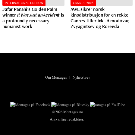
INTERNATIONAL EDITION
CANNES 2026
Jafar Panahi’s Golden Palm
AWE sikrer norsk
winner
It Was Just an Accident
is
kinodistribusjon for en rekke
a profoundly necessary
Cannes-titler inkl. Almodóvar,
humanist work
Zvyagintsev og Koreeda
Om Montages
|
Nyhetsbrev
©2026 Montages.no
Ansvarlige redaktører:
Karsten Meinich
og
Lars Ole Kristiansen
Personvern og cookies