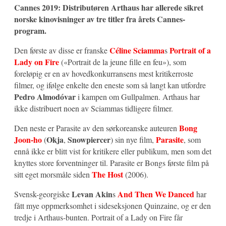
Cannes 2019: Distributøren Arthaus har allerede sikret
norske kinovisninger av tre titler fra årets Cannes-
program.
Céline Sciamma
Portrait of a
Den første av disse er franske
s
Lady on Fire
(«Portrait de la jeune fille en feu»), som
foreløpig er en av hovedkonkurransens mest kritikerroste
filmer, og ifølge enkelte den eneste som så langt kan utfordre
Pedro Almodóvar
i kampen om Gullpalmen. Arthaus har
ikke distribuert noen av Sciammas tidligere filmer.
Bong
Den neste er Parasite av den sørkoreanske auteuren
Joon-ho
Okja
Snowpiercer
Parasite
(
,
) sin nye film,
, som
ennå ikke er blitt vist for kritikere eller publikum, men som det
knyttes store forventninger til. Parasite er Bongs første film på
The Host
sitt eget morsmåle siden
(2006).
Levan Akin
And Then We Danced
Svensk-georgiske
s
har
fått mye oppmerksomhet i sideseksjonen Quinzaine, og er den
tredje i Arthaus-bunten. Portrait of a Lady on Fire får