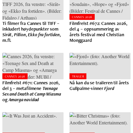
CANNES 2026
Ti filmer fra Cannes til TIFF –
Filmfrelst #672: Cannes 2026,
inkludert høydepunkter som
del 4 – oppsummering av
Sirāt
,
Pillion
,
Ekko fra fortiden
,
årets festival med Christian
m.fl.
Monggaard
CANNES 2026
TRAILER
Filmfrelst #671: Cannes 2026,
Nå kan du se traileren til årets
del 3 – metafilmene
Teenage
Gullpalme-vinner
Fjord
Sex and Death at Camp Miasma
og
Amarga navidad