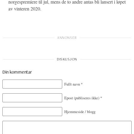
norgespremiere til jul, mens de to andre antas bli lansert i løpet
av vinteren 2020.
Din kommentar
Fullt navn
*
Epost
(publiseres ikke)
*
Hjemmeside / blogg