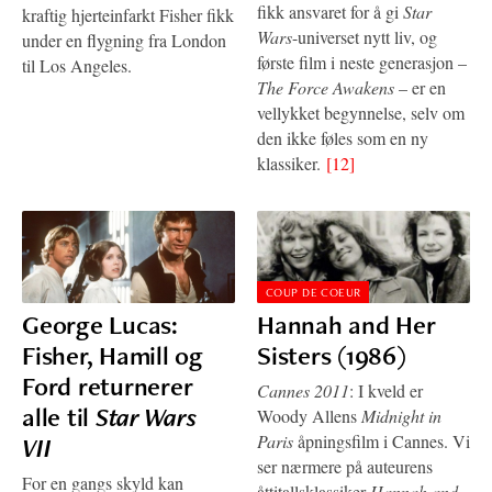
fikk ansvaret for å gi
Star
kraftig hjerteinfarkt Fisher fikk
Wars
-universet nytt liv, og
under en flygning fra London
første film i neste generasjon –
til Los Angeles.
The Force Awakens
– er en
vellykket begynnelse, selv om
den ikke føles som en ny
klassiker.
[12]
COUP DE COEUR
George Lucas:
Hannah and Her
Fisher, Hamill og
Sisters (1986)
Ford returnerer
Cannes 2011
: I kveld er
alle til
Star Wars
Woody Allens
Midnight in
Paris
åpningsfilm i Cannes. Vi
VII
ser nærmere på auteurens
For en gangs skyld kan
åttitallsklassiker
Hannah and