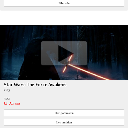
Filmside
Star Wars: The Force Awakens
2015
REGI
J.J. Abrams
Hør podkasten
Les omtalen