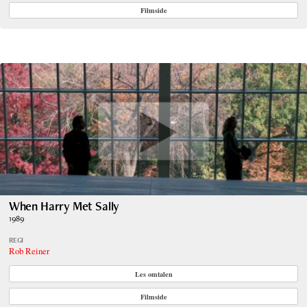
Filmside
When Harry Met Sally
1989
REGI
Rob Reiner
Les omtalen
Filmside