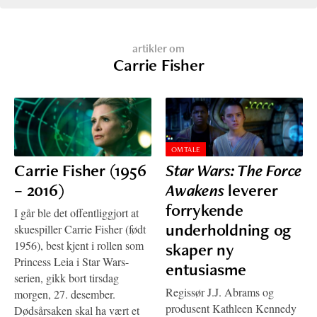
artikler om
Carrie Fisher
OMTALE
Carrie Fisher (1956
Star Wars: The Force
– 2016)
Awakens
leverer
forrykende
I går ble det offentliggjort at
underholdning og
skuespiller Carrie Fisher (født
1956), best kjent i rollen som
skaper ny
Princess Leia i Star Wars-
entusiasme
serien, gikk bort tirsdag
Regissør J.J. Abrams og
morgen, 27. desember.
produsent Kathleen Kennedy
Dødsårsaken skal ha vært et