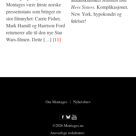
Montages være første norske
Hers Sisters
. Komplikasjoner,
presseinstans som bringer en
New York, hypokondri og
stor filmnyhet: Carrie Fisher,
følelser!
Mark Hamill og Harrison Ford
returnerer alle til den nye Star
Wars-filmen. Dette […]
[11]
Om Montages
|
Nyhetsbrev
©2026 Montages.no
Ansvarlige redaktører: