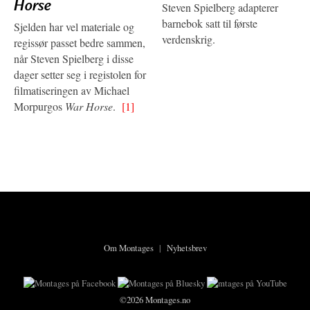
Horse
Steven Spielberg adapterer
barnebok satt til første
Sjelden har vel materiale og
verdenskrig.
regissør passet bedre sammen,
når Steven Spielberg i disse
dager setter seg i registolen for
filmatiseringen av Michael
Morpurgos
War Horse
.
[1]
Om Montages
|
Nyhetsbrev
©2026 Montages.no