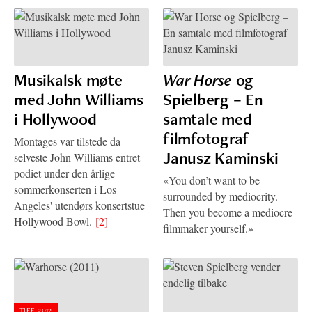
Musikalsk møte
War Horse
og
med John Williams
Spielberg – En
i Hollywood
samtale med
filmfotograf
Montages var tilstede da
Janusz Kaminski
selveste John Williams entret
podiet under den årlige
«You don’t want to be
sommerkonserten i Los
surrounded by mediocrity.
Angeles' utendørs konsertstue
Then you become a mediocre
Hollywood Bowl.
[2]
filmmaker yourself.»
TIFF 2012