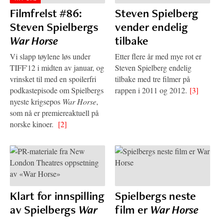
Filmfrelst #86:
Steven Spielberg
Steven Spielbergs
vender endelig
War Horse
tilbake
Vi slapp tøylene løs under
Etter flere år med mye rot er
TIFF'12 i midten av januar, og
Steven Spielberg endelig
vrinsket til med en spoilerfri
tilbake med tre filmer på
podkastepisode om Spielbergs
rappen i 2011 og 2012.
[3]
nyeste krigsepos
War Horse
,
som nå er premiereaktuell på
norske kinoer.
[2]
Klart for innspilling
Spielbergs neste
av Spielbergs
War
film er
War Horse