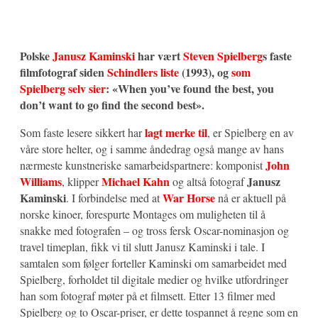
Polske
Janusz Kaminski
har vært
Steven Spielberg
s faste
filmfotograf siden
Schindlers liste
(1993), og
som
Spielberg selv sier
: «When you’ve found the best, you
don’t want to go find the second best».
lagt merke til
Som faste lesere sikkert har
, er Spielberg en av
våre store helter, og i samme åndedrag også mange av hans
John
nærmeste kunstneriske samarbeidspartnere: komponist
Williams
Michael Kahn
Janusz
, klipper
og altså fotograf
Kaminski
War Horse
. I forbindelse med at
nå er aktuell på
norske kinoer, forespurte Montages om muligheten til å
snakke med fotografen – og tross fersk Oscar-nominasjon og
travel timeplan, fikk vi til slutt Janusz Kaminski i tale. I
samtalen som følger forteller Kaminski om samarbeidet med
Spielberg, forholdet til digitale medier og hvilke utfordringer
han som fotograf møter på et filmsett. Etter 13 filmer med
Spielberg og to Oscar-priser, er dette tospannet å regne som en