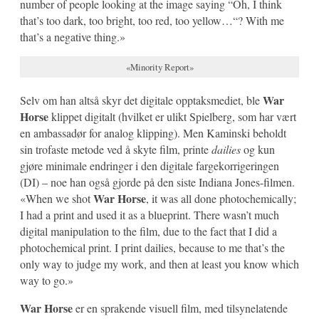
number of people looking at the image saying “Oh, I think
that’s too dark, too bright, too red, too yellow…“? With me
that’s a negative thing.»
«Minority Report»
War
Selv om han altså skyr det digitale opptaksmediet, ble
Horse
klippet digitalt (hvilket er ulikt Spielberg, som har vært
en ambassadør for analog klipping). Men Kaminski beholdt
sin trofaste metode ved å skyte film, printe
dailies
og kun
gjøre minimale endringer i den digitale fargekorrigeringen
(DI) – noe han også gjorde på den siste Indiana Jones-filmen.
War Horse
«When we shot
, it was all done photochemically;
I had a print and used it as a blueprint. There wasn’t much
digital manipulation to the film, due to the fact that I did a
photochemical print. I print dailies, because to me that’s the
only way to judge my work, and then at least you know which
way to go.»
War Horse
er en sprakende visuell film, med tilsynelatende