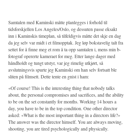
Samtalen med Kaminski måtte planlegges i forhold til
tidsforskjellen Los Angeles/Oslo, og dessuten passe eksakt
inn i Kaminskis timeplan, så tilfeldigvis måtte det skje en dag
da jeg selv var midt i et filmopptak. Jeg løp bokstavelig talt fra
settet for å finne meg et rom å ta opp samtalen i, mens min b-
fotograf opererte kameraet for meg. Etter lange dager med
håndholdt og tungt utstyr, var jeg rimelig utkjørt, så
avslutningsvis spurte jeg Kaminski om han selv fortsatt ble
sliten på filmsett. Dette tente en gnist i ham:
«Of course! This is the interesting thing that nobody talks
about, the personal compromises and sacrifices, and the ability
to be on the set constantly for months. Working 14 hours a
day, you have to be in the top condition. One other director
asked: «What is the most important thing in a directors life?»
The answer was the director himself. You are always moving,
shooting, you are tired psychologically and physically.