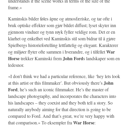
understands if the scene works in terms of the size of the
frame.»
Kaminskis bilder føles åpne og atmosfæriske, og tar ofte i
bruk optiske effekter som
gjør
bildet diffust; lyset skyter inn
gjennom vinduer og tynn røyk fyller veldige rom. Det er en
klarhet og enkelhet ved Kaminskis stil som bidrar til å gjøre
Spielbergs historiefortelling lettfattelig og elegant. Karakterer
War
og miljøer flyter ofte sammen i hverandre, og i tilfellet
Horse
John Ford
trekker Kaminski frem
s landskaper som en
ledesnor.
«I don’t think we had a particular reference, like ‘hey lets look
John
at this artist or this filmmaker’. But obviously there’s
Ford
, he’s such an iconic filmmaker. He’s the master of
landscape photography, and incorporates the characters into
his landscapes – they coexist and they both tell a story. So
naturally anybody aiming for that direction is going to be
compared to Ford. And that’s great, we’re very happy with
War Horse
that comparison.» To eksempler fra
: