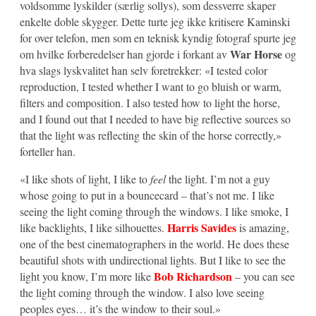
voldsomme lyskilder (særlig sollys), som dessverre skaper
enkelte doble skygger. Dette turte jeg ikke kritisere Kaminski
for over telefon, men som en teknisk kyndig fotograf spurte jeg
War Horse
om hvilke forberedelser han gjorde i forkant av
og
hva slags lyskvalitet han selv foretrekker: «I tested color
reproduction, I tested whether I want to go bluish or warm,
filters and composition. I also tested how to light the horse,
and I found out that I needed to have big reflective sources so
that the light was reflecting the skin of the horse correctly,»
forteller han.
«I like shots of light, I like to
feel
the light. I’m not a guy
whose going to put in a bouncecard – that’s not me. I like
seeing the light coming through the windows. I like smoke, I
Harris Savides
like backlights, I like silhouettes.
is amazing,
one of the best cinematographers in the world. He does these
beautiful shots with undirectional lights. But I like to see the
Bob Richardson
light you know, I’m more like
– you can see
the light coming through the window. I also love seeing
peoples eyes… it’s the window to their soul.»