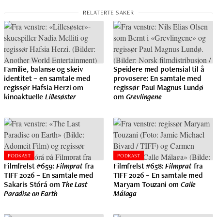
Familie, balanse og skeiv
Speidere med potensial til å
identitet – en samtale med
provosere: En samtale med
regissør Hafsia Herzi om
regissør Paul Magnus Lundø
kinoaktuelle
Lillesøster
om
Grevlingene
PODKAST
PODKAST
Filmfrelst #659:
Filmprat
fra
Filmfrelst #658:
Filmprat
fra
TIFF 2026 – En samtale med
TIFF 2026 – En samtale med
Sakaris Stórá om
The Last
Maryam Touzani om
Calle
Paradise on Earth
Málaga