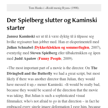
Tom Hanks i «Redd menig Ryan» (1998).
Der Spielberg slutter og Kaminski
starter
Janusz Kaminski
ser ut til å være dyktig til å tilpasse seg
hvilke regissører han jobber med. Han er eksperimentell med
Julian Schnabel
Dykkerklokken og sommerfuglen
(
, 2007),
Steven Spielberg
eventyrlig med
eller tilbaketrukken og åpen
Judd Apatow
Funny People
med
(
, 2009).
The
«The most important part of a movie is the director. On
Divingbell and the Butterfly
we had a great script, but most
likely if there was another director than Julian, they would
have messed it up,» mener Kaminski. «It would be really bad,
because they would be scared of the direction that the movie
was taking. But Julian is such a sophisticated visual
filmmaker, who’s not afraid to go in that direction – in fact he
embraced every single image deformation I gave him, because