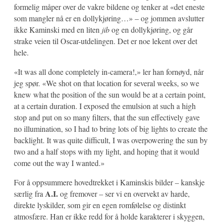
formelig måper over de vakre bildene og tenker at «det eneste
som mangler nå er en dollykjøring…» – og jommen avslutter
ikke Kaminski med en liten
jib
og en dollykjøring, og går
strake veien til Oscar-utdelingen. Det er noe lekent over det
hele.
«It was all done completely in-camera!,» ler han fornøyd, når
jeg spør. «We shot on that location for several weeks, so we
knew what the position of the sun would be at a certain point,
at a certain duration. I exposed the emulsion at such a high
stop and put on so many filters, that the sun effectively gave
no illumination, so I had to bring lots of big lights to create the
backlight. It was quite difficult, I was overpowering the sun by
two and a half stops with my light, and hoping that it would
come out the way I wanted.»
For å oppsummere hovedtrekket i Kaminskis bilder – kanskje
A.I.
særlig fra
og fremover – ser vi en overvekt av harde,
direkte lyskilder, som gir en egen romfølelse og distinkt
atmosfære. Han er ikke redd for å holde karakterer i skyggen,