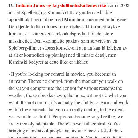
Indiana Jones og krystallhodeskallenes rike
Da
kom i 2008
mistet Spielberg og Kaminski litt av gnisten de hadde
München
opprettholdt frem til og med
bare noen år tidligere.
Den fjerde Indiana Jones-filmen føltes aldri som et stykke
filmkunst – snarere et samlebåndsprodukt fra det store
maskineriet. Den «komplette pakka» som serveres av en
Spielberg-film er såpass konsekvent at man kan få følelsen av
at alt er kontrollert og planlagt ned til minste detalj, men
Kaminski bedyrer at dette ikke er tilfellet:
«If you’re looking for control in movies, you become an
animator. Theres no control, from the moment you walk on
the set you compromise the control for various reasons: the
weather, the car breaks down, the horse will not do what you
want. It’s not control, it’s actually the ability to learn and work
within the elements that you can really control, to the extent
you want to control it. People can become very flexible, we
are extremely adaptable. There’s never full control, you’re
bringing elements of people, actors who have a lot of ideas
and suggestions, so you can’t control it. You just go with it.»