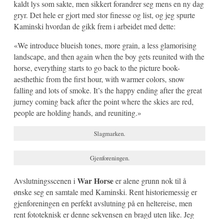
kaldt lys som sakte, men sikkert forandrer seg mens en ny dag
gryr. Det hele er gjort med stor finesse og list, og jeg spurte
Kaminski hvordan de gikk frem i arbeidet med dette:
«We introduce blueish tones, more grain, a less glamorising
landscape, and then again when the boy gets reunited with the
horse, everything starts to go back to the picture book-
aesthethic from the first hour, with warmer colors, snow
falling and lots of smoke. It’s the happy ending after the great
jurney coming back after the point where the skies are red,
people are holding hands, and reuniting.»
Slagmarken.
Gjenforeningen.
War Horse
Avslutningsscenen i
er alene grunn nok til å
ønske seg en samtale med Kaminski. Rent historiemessig er
gjenforeningen en perfekt avslutning på en heltereise, men
rent fototeknisk er denne sekvensen en bragd uten like. Jeg