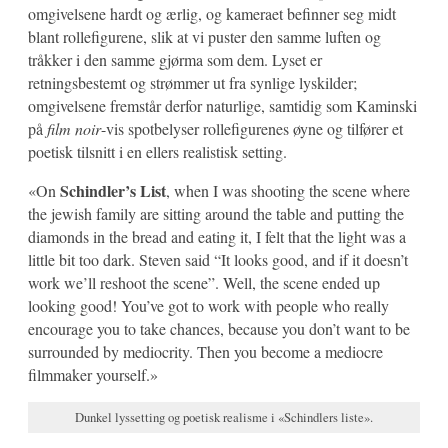
omgivelsene hardt og ærlig, og kameraet befinner seg midt
blant rollefigurene, slik at vi puster den samme luften og
tråkker i den samme gjørma som dem. Lyset er
retningsbestemt og strømmer ut fra synlige lyskilder;
omgivelsene fremstår derfor naturlige, samtidig som Kaminski
på
film noir
-vis spotbelyser rollefigurenes øyne og tilfører et
poetisk tilsnitt i en ellers realistisk setting.
Schindler’s List
«On
, when I was shooting the scene where
the jewish family are sitting around the table and putting the
diamonds in the bread and eating it, I felt that the light was a
little bit too dark. Steven said “It looks good, and if it doesn’t
work we’ll reshoot the scene”. Well, the scene ended up
looking good! You’ve got to work with people who really
encourage you to take chances, because you don’t want to be
surrounded by mediocrity. Then you become a mediocre
filmmaker yourself.»
Dunkel lyssetting og poetisk realisme i «Schindlers liste».