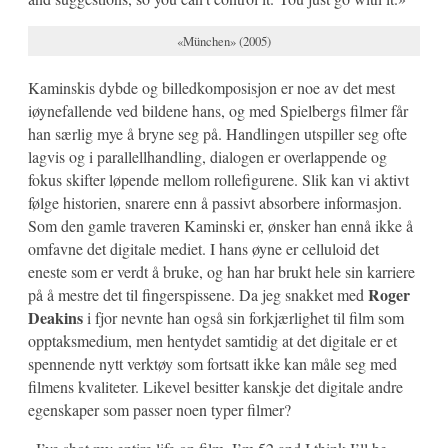
«München» (2005)
Kaminskis dybde og billedkomposisjon er noe av det mest
iøynefallende ved bildene hans, og med Spielbergs filmer får
han særlig mye å bryne seg på. Handlingen utspiller seg ofte
lagvis og i parallellhandling, dialogen er overlappende og
fokus skifter løpende mellom rollefigurene. Slik kan vi aktivt
følge historien, snarere enn å passivt absorbere informasjon.
Som den gamle traveren Kaminski er, ønsker han ennå ikke å
omfavne det digitale mediet. I hans øyne er celluloid det
eneste som er verdt å bruke, og han har brukt hele sin karriere
Roger
på å mestre det til fingerspissene. Da jeg snakket med
Deakins
i fjor nevnte han også sin forkjærlighet til film som
opptaksmedium, men hentydet samtidig at det digitale er et
spennende nytt verktøy som fortsatt ikke kan måle seg med
filmens kvaliteter. Likevel besitter kanskje det digitale andre
egenskaper som passer noen typer filmer?