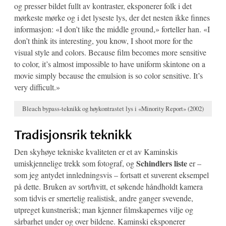
og presser bildet fullt av kontraster, eksponerer folk i det
mørkeste mørke og i det lyseste lys, der det nesten ikke finnes
informasjon: «I don’t like the middle ground,» forteller han. «I
don’t think its interesting, you know, I shoot more for the
visual style and colors. Because film becomes more sensitive
to color, it’s almost impossible to have uniform skintone on a
movie simply because the emulsion is so color sensitive. It’s
very difficult.»
Bleach bypass-teknikk og høykontrastet lys i «Minority Report» (2002)
Tradisjonsrik teknikk
Den skyhøye tekniske kvaliteten er et av Kaminskis
Schindlers liste
umiskjennelige trekk som fotograf, og
er –
som jeg antydet innledningsvis – fortsatt et suverent eksempel
på dette. Bruken av sort/hvitt, et søkende håndholdt kamera
som tidvis er smertelig realistisk, andre ganger svevende,
utpreget kunstnerisk; man kjenner filmskapernes vilje og
sårbarhet under og over bildene. Kaminski eksponerer