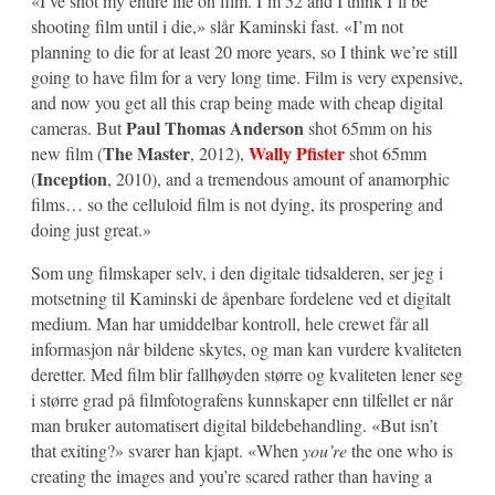
«I’ve shot my entire life on film. I’m 52 and I think I’ll be
shooting film until i die,» slår Kaminski fast. «I’m not
planning to die for at least 20 more years, so I think we’re still
going to have film for a very long time. Film is very expensive,
and now you get all this crap being made with cheap digital
Paul Thomas Anderson
cameras. But
shot 65mm on his
The Master
Wally Pfister
new film (
, 2012),
shot 65mm
Inception
(
, 2010), and a tremendous amount of anamorphic
films… so the celluloid film is not dying, its prospering and
doing just great.»
Som ung filmskaper selv, i den digitale tidsalderen, ser jeg i
motsetning til Kaminski de åpenbare fordelene ved et digitalt
medium. Man har umiddelbar kontroll, hele crewet får all
informasjon når bildene skytes, og man kan vurdere kvaliteten
deretter. Med film blir fallhøyden større og kvaliteten lener seg
i større grad på filmfotografens kunnskaper enn tilfellet er når
man bruker automatisert digital bildebehandling. «But isn’t
that exiting?» svarer han kjapt. «When
you’re
the one who is
creating the images and you’re scared rather than having a