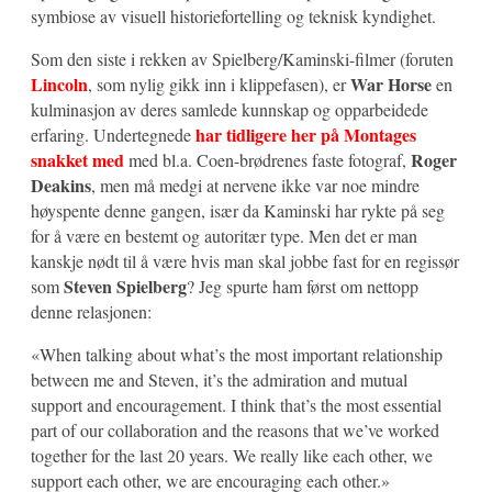
symbiose av visuell historiefortelling og teknisk kyndighet.
Som den siste i rekken av Spielberg/Kaminski-filmer (foruten
Lincoln
War Horse
, som nylig gikk inn i klippefasen), er
en
kulminasjon av deres samlede kunnskap og opparbeidede
har tidligere her på Montages
erfaring. Undertegnede
snakket med
Roger
med bl.a. Coen-brødrenes faste fotograf,
Deakins
, men må medgi at nervene ikke var noe mindre
høyspente denne gangen, især da Kaminski har rykte på seg
for å være en bestemt og autoritær type. Men det er man
kanskje nødt til å være hvis man skal jobbe fast for en regissør
Steven Spielberg
som
? Jeg spurte ham først om nettopp
denne relasjonen:
«When talking about what’s the most important relationship
between me and Steven, it’s the admiration and mutual
support and encouragement. I think that’s the most essential
part of our collaboration and the reasons that we’ve worked
together for the last 20 years. We really like each other, we
support each other, we are encouraging each other.»