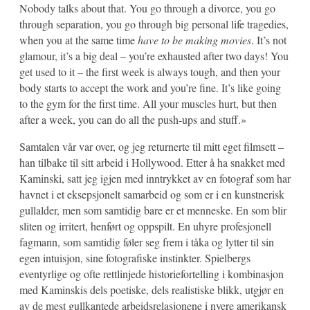
Nobody talks about that. You go through a divorce, you go
through separation, you go through big personal life tragedies,
when you at the same time
have to be making movies
. It’s not
glamour, it’s a big deal – you’re exhausted after two days! You
get used to it – the first week is always tough, and then your
body starts to accept the work and you’re fine. It’s like going
to the gym for the first time. All your muscles hurt, but then
after a week, you can do all the push-ups and stuff.»
Samtalen vår var over, og jeg returnerte til mitt eget filmsett –
han tilbake til sitt arbeid i Hollywood. Etter å ha snakket med
Kaminski, satt jeg igjen med inntrykket av en fotograf som har
havnet i et eksepsjonelt samarbeid og som er i en kunstnerisk
gullalder, men som samtidig bare er et menneske. En som blir
sliten og irritert, henført og oppspilt. En uhyre profesjonell
fagmann, som samtidig føler seg frem i tåka og lytter til sin
egen intuisjon, sine fotografiske instinkter. Spielbergs
eventyrlige og ofte rettlinjede historiefortelling i kombinasjon
med Kaminskis dels poetiske, dels realistiske blikk, utgjør en
av de mest gullkantede arbeidsrelasjonene i nyere amerikansk