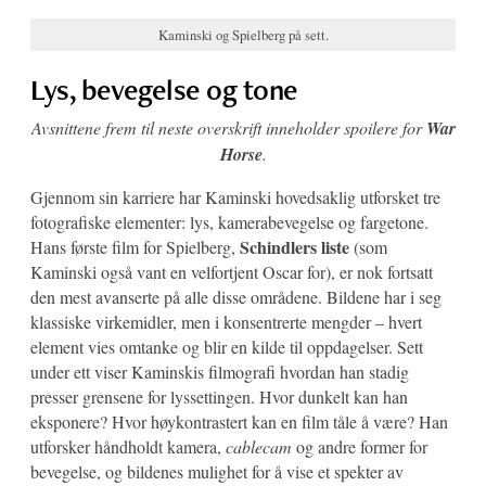
Kaminski og Spielberg på sett.
Lys, bevegelse og tone
Avsnittene frem til neste overskrift inneholder spoilere for
War
Horse
.
Gjennom sin karriere har Kaminski hovedsaklig utforsket tre
fotografiske elementer: lys, kamerabevegelse og fargetone.
Schindlers liste
Hans første film for Spielberg,
(som
Kaminski også vant en velfortjent Oscar for), er nok fortsatt
den mest avanserte på alle disse områdene. Bildene har i seg
klassiske virkemidler, men i konsentrerte mengder – hvert
element vies omtanke og blir en kilde til oppdagelser. Sett
under ett viser Kaminskis filmografi hvordan han stadig
presser grensene for lyssettingen. Hvor dunkelt kan han
eksponere? Hvor høykontrastert kan en film tåle å være? Han
utforsker håndholdt kamera,
cablecam
og andre former for
bevegelse, og bildenes mulighet for å vise et spekter av