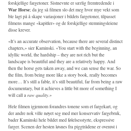
forskjellige fargetoner. Sistnevnte er særlig fremtredende i
War Horse
; da jeg så filmen slo det meg hvor mye vekt som
ble lagt på å skape variasjoner i bildets fargetoner, tilpasset
filmens mange «kapitler» og de forskjellige stemningsleiene
disse krever.
«It’s an accurate observation, because there are several distinct
chapters,» sier Kaminski. «You start with the beginning, an
idyllic world, the hardship – they are not rich but the
landscape is beautiful and they are a relatively happy. And
then the horse gets taken away, and we can sense the war. So
the film, from being more like a story book, really becomes
more… It’s still a fable, it’s still beautiful, far from being a raw
documentary, but it achieves a little bit more of something I
will call a
raw quality
.»
Hele filmen igjennom forandres tonene som et fargekart, og
der andre nok ville nøyet seg med mer konservativ fargebruk,
bader Kaminski hele bildet med følelsesstyrte, ekspressive
farger. Scenen der hesten løsnes fra piggtrådene er overøst i