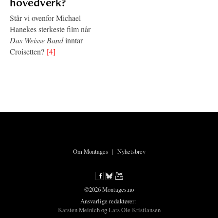
hovedverk?
Står vi ovenfor Michael
Hanekes sterkeste film når
Das Weisse Band
inntar
Croisetten?
[4]
Om Montages
|
Nyhetsbrev
©2026 Montages.no
Ansvarlige redaktører:
Karsten Meinich
og
Lars Ole Kristiansen