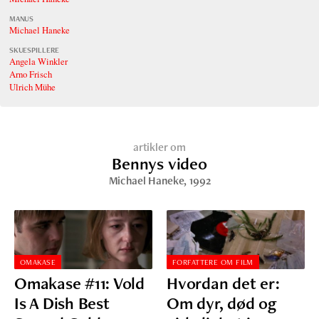
MANUS
Michael Haneke
SKUESPILLERE
Angela Winkler
Arno Frisch
Ulrich Mühe
artikler om
Bennys video
Michael Haneke
, 1992
OMAKASE
FORFATTERE OM FILM
Omakase #11: Vold
Hvordan det er:
Is A Dish Best
Om dyr, død og