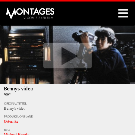
Montages
Bennys video
1992
ORIGINALTITTEL
Benny's video
PRODUKSJONSLAND
Østerrike
REGI
Michael Haneke