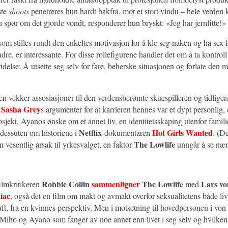
ste
shoots
penetreres hun hardt bakfra, mot et stort vindu – hele verden 
 spør om det gjorde vondt, responderer hun bryskt: «Jeg har jernfitte!»
m stilles rundt den enkeltes motivasjon for å kle seg naken og ha sex f
andre, er interessante. For disse rollefigurene handler det om å ta kontroll
delse: Å utsette seg selv for fare, beherske situasjonen og forlate den m
en vekker assosiasjoner til den verdensberømte skuespilleren og tidliger
Sasha Grey
n
s argumenter for at karrieren hennes var et dypt personlig,
osjekt. Ayanos ønske om et annet liv, en identitetsskaping utenfor famili
Netflix
Hot Girls Wanted
 dessuten om historiene i
-dokumentaren
. (De
The Lowlife
 vesentlig årsak til yrkesvalget, en faktor
unngår å se nær
Robbie Collin
sammenligner
The Lowlife
Lars vo
filmkritikeren
med
iac
, også det en film om makt og avmakt overfor seksualitetens både li
aft, fra en kvinnes perspektiv. Men i motsetning til hovedpersonen i von 
 Miho og Ayano som fanger av noe annet enn livet i seg selv og hvilken