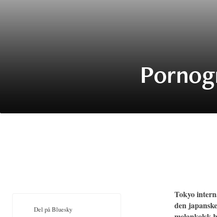
Pornogr
Tokyo interna
den japansk
Del på Bluesky
melankolsk b