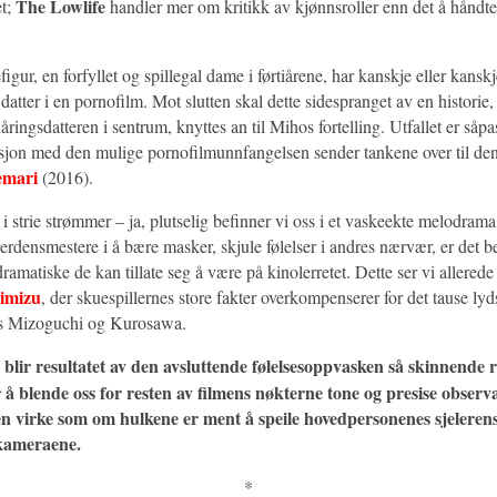
The Lowlife
et;
handler mer om kritikk av kjønnsroller enn det å håndte
efigur, en forfyllet og spillegal dame i førtiårene, har kanskje eller kansk
datter i en pornofilm. Mot slutten skal dette sidespranget av en historie
åringsdatteren i sentrum, knyttes an til Mihos fortelling. Utfallet er såpa
sjon med den mulige pornofilmunnfangelsen sender tankene over til de
emari
(2016).
i strie strømmer – ja, plutselig befinner vi oss i et vaskeekte melodrama
verdensmestere i å bære masker, skjule følelser i andres nærvær, er det 
ramatiske de kan tillate seg å være på kinolerretet. Dette ser vi allered
himizu
, der skuespillernes store fakter overkompenserer for det tause lyd
os Mizoguchi og Kurosawa.
blir resultatet av den avsluttende følelsesoppvasken så skinnende r
or å blende oss for resten av filmens nøkterne tone og presise observ
en virke som om hulkene er ment å speile hovedpersonenes sjeleren
kameraene.
*