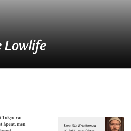
 Lowlife
 i Tokyo var
 et åpent, men
Lars Ole Kristiansen
esvei.
(f. 1986) er redaktør