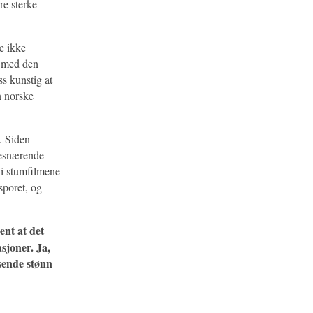
re sterke
je ikke
, med den
ss kunstig at
n norske
. Siden
besnærende
e i stumfilmene
sporet, og
ent at det
asjoner. Ja,
sende stønn