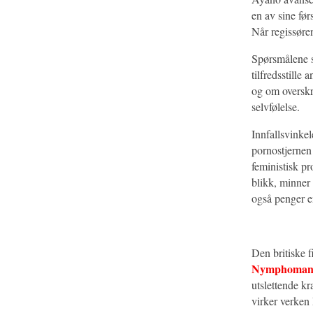
en av sine før
Når regissøren
Spørsmålene so
tilfredsstille 
og om overskri
selvfølelse.
Innfallsvinkel
pornostjerne
feministisk pr
blikk, minner
også penger en
Den britiske 
Nymphoman
utslettende kr
virker verken