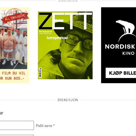
ar
Fullt navn
*