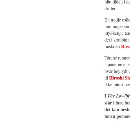
blitt tildelt i d
drifter.
En tredje roll
unnfanget sin 
ulykkelige ten
det i kombina
Ros
fiaskoen
Tårene renner 
japanerne er 
hvor høylydt d
Hiroshi S
til
ikke minst h
I
The Lowlife
står i fare f
det kan nest
foran porno