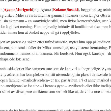
Ayano Moriguchi
Kokone Sasaki
o (
) og Ayano (
), begge rot- og retni
seg elsket. Miho er en trettifem år gammel «husmor» som lengter etter å 
til sin ektemann – en samvittighetsfull, men livløs kontorarbeider, uten 
or å gi livet mening. Hun tar jevnlig initiativ til familieforøkelse, men bl
ider innser hun at ønsket neppe vil gå i oppfyllelse.
on av protest og søken etter tilfredsstillelse, møter hun opp på audition
usent, som straks faller for Mihos unnselige, uskyldsrene fremtoning. E
rudommen» hennes foran kamera, blir forelsket. Hun også, kanskje – de
nkapslede følelsene.
nnhetsidealer er like sammensatte som de kan virke ubegripelige. Ayano,
 tyveårene, har komplekser for sitt utseende og sin plass i det sosiale hi
i egen familie; «markedsverdien» er lav, påstår hun. På et annet marked 
no anerkjennelse for sine – i hennes øyne – avvikende eller ikke tradisj
r så lei av disse pene ansiktene som ser helt like ut, de vil ha noe annet.
er raskt fra håndholdte amatøropptak til profesjonell flombelyst produ