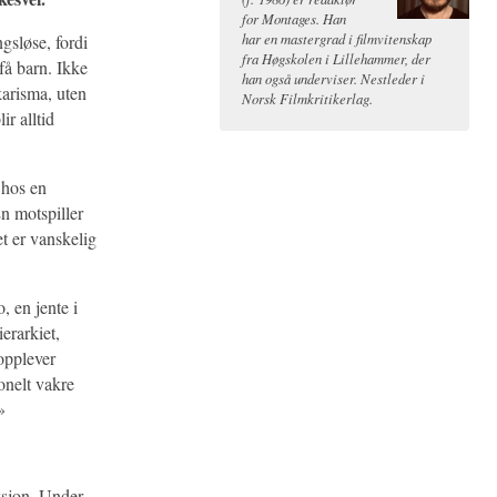
for Montages. Han
har en mastergrad i filmvitenskap
ngsløse, fordi
fra Høgskolen i Lillehammer, der
få barn. Ikke
han også underviser. Nestleder i
karisma, uten
Norsk Filmkritikerlag.
ir alltid
 hos en
n motspiller
t er vanskelig
 en jente i
erarkiet,
opplever
onelt vakre
»
ksjon. Under