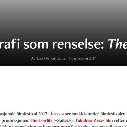
afi som renselse:
The
Av
Lars Ole Kristiansen
10. november 2017
sjonale filmfestival 2017: Årets store snakkis under filmfestivalen
e produksjonen
The Lowlife
(«Saitei.»).
Takahisa Zeze
s film retter
likk på unge kvinners beveggrunner for å velge pornografi som yrk