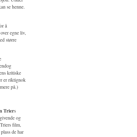
kan se henne.
or å
 over egne liv,
ed større
e
 endog
ens kritiske
r er riktignok
mere på.)
n Trier
s
vgivende og
Triers film,
 plass de har