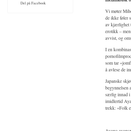
Del på Facebook
Vi møter Mih
de ikke føler 
av kjærlighet 
erotikk – men f
avvist, og oms
I en kombinasj
pornofilmprod
som tar «jomf
å avlese de in
Japanske skjø
begynnelsen av
særlig innad 
imidlertid Aya
trekk: «Folk e
Ayano avanser