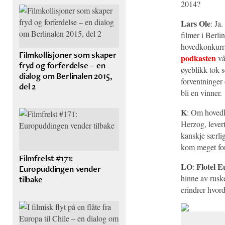
2014?
Lars Ole
: Ja
filmer i Berli
hovedkonkurra
Filmkollisjoner som skaper
podkasten
vå
fryd og forferdelse – en
øyeblikk tok s
dialog om Berlinalen 2015,
forventninger 
del 2
bli en vinner.
K
: Om hovedk
Herzog, lever
kanskje særl
kom meget for
Filmfrelst #171:
LO
Flotel 
:
Europuddingen vender
hinne av ruske
tilbake
erindrer hvord