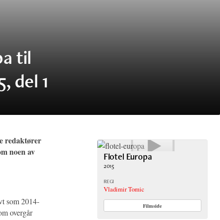
a til
, del 1
re redaktører
 om noen av
Flotel Europa
2015
REGI
Vladimir Tomic
avt som 2014-
Filmside
som overgår