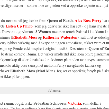
verdige fasetter – som er noe av gleden ved å oppsøke ukjente navn på e
Queen of Earth
Alex Ross Perry
e du nevner, vil jeg trekke frem
.
har 
Listen Up Philip
rets
(som jeg dessverre ikke har sett), og hans nyeste 
Persona
3 Women
ns
og Altmans
møter en touch Polanski i et klamt k
Elisabeth Moss
Katherine Waterston
ninner (
og
), satt til et avsidesl
rry lykkes virkelig med å skape en uggen atmosfære, takket være et utt
Queen of Ea
sign og Penderecki-inspirert originalmusikk. Dessuten er
 bestemt kornete 16mm. Det virker imidlertid ikke som om regissør/man
r kjennskap til eller forståelse for “kvinner på randen av nervøst samme
filmskole-aktig over samspillet mellom Perrys nærgående kamera og
Elisabeth Moss
Mad Men
nehaver
(
). Jeg ser et oppriktig forsøk på å ska
et ikke på kroppen.
«Victoria»
Sebastian Schipper
Victoria
met rammet også tyske
s
, som deltar i
sen. En høyst ordinær, bare forsøksvis gripende historie, som blir forta