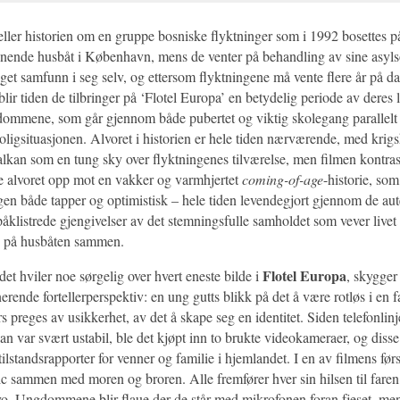
eller historien om en gruppe bosniske flyktninger som i 1992 bosettes p
gnende husbåt i København, mens de venter på behandling av sine asyl
eget samfunn i seg selv, og ettersom flyktningene må vente flere år på d
lir tiden de tilbringer på ‘Flotel Europa’ en betydelig periode av deres 
dommene, som går gjennom både pubertet og viktig skolegang parallel
oligsituasjonen. Alvoret i historien er hele tiden nærværende, med krig
kan som en tung sky over flyktningenes tilværelse, men filmen kontrast
e alvoret opp mot en vakker og varmhjertet
coming-of-age
-historie, som 
ingen både tapper og optimistisk – hele tiden levendegjort gjennom de a
klistrede gjengivelser av det stemningsfulle samholdet som vever livet t
’ på husbåten sammen.
Flotel Europa
det hviler noe sørgelig over hvert eneste bilde i
, skygger 
rende fortellerperspektiv: en ung gutts blikk på det å være rotløs i en fa
s preges av usikkerhet, av det å skape seg en identitet. Siden telefonli
n var svært ustabil, ble det kjøpt inn to brukte videokameraer, og diss
 tilstandsrapporter for venner og familie i hjemlandet. I en av filmens førs
c sammen med moren og broren. Alle fremfører hver sin hilsen til faren,
evo. Ungdommene blir flaue der de står med mikrofonen foran fjeset, me