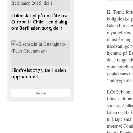
K
: Tomic fort
I filmisk flyt på en flåte fra
boligblokk-li
Europa til Chile – en dialog
Båten blir et 
om Berlinalen 2015, del 1
myndigheter, b
minst for ung
usedvanlige b
hjemme på Bal
dette tyngend
gjøre fortell
Filmfrelst #173: Berlinalen
opptakenes upå
oppsummert
‘innbyggerne
LO
: Selv om 
Se alle
filmens domine
som også eller
båten og Balka
til å lage små
møter vi Tomi
igjen i Saraj