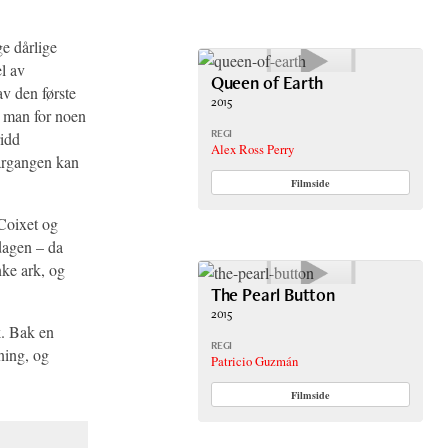
ge dårlige
el av
Queen of Earth
v den første
2015
t man for noen
REGI
ridd
Alex Ross Perry
-årgangen kan
Filmside
Coixet og
dagen – da
nke ark, og
The Pearl Button
2015
. Bak en
REGI
ning, og
Patricio Guzmán
Filmside