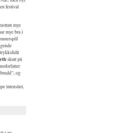
n festival
mottatt mye
har mye bra i
ammerspill
iggende
rykksfullt
rth
skutt på
usforfatter
nbrudd”, og
pe intensitet,
lt i en