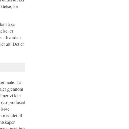
ktelse, for
llom å se
else, er
de – hvordan
er alt. Det er
erlinale. La
ivaler gjennom
lmer vi kan
(co-produsert
sisøse
n med det til
ntskaper.
jevne, men byr