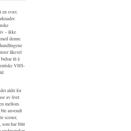
å en svær,
søknader.
anske
liv – ikke
t med denne
shandlingene
erer likevel
bidrar til å
utentiske VHS-
il
det aldri for
se av livet
njen mellom
e ble anvendt
te scener,
 som har blitt
n understreker