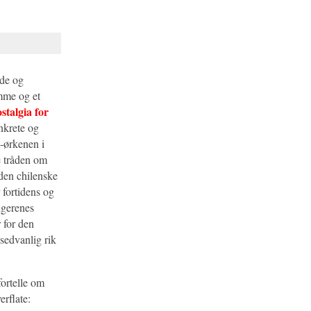
nde og
mme og et
stalgia for
nkrete og
-ørkenen i
 tråden om
 den chilenske
 fortidens og
ngerenes
 for den
sedvanlig rik
ortelle om
erflate: