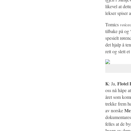
likevel at det
lekser spiser 
Tomics
voice
tilbake på og 
spesielt røre
det hjalp å te
rett og slett e
K
Flotel
: Ja,
oss nå håpe at
året som komm
trekke frem h
Me
av norske
dokumentares
felles at de b
Ingen av dem 