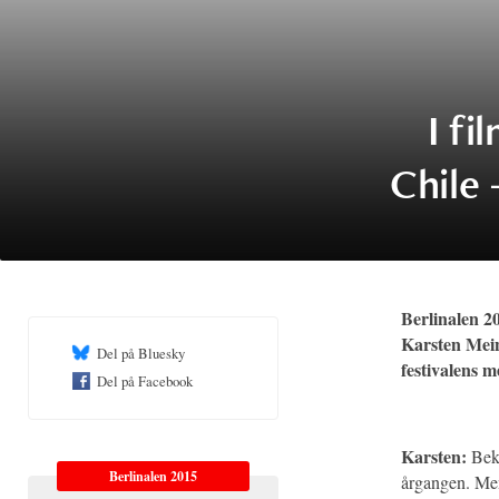
I fi
Chile 
Berlinalen 20
Karsten Mein
Del på Bluesky
festivalens m
Del på Facebook
Karsten:
Beky
Berlinalen 2015
årgangen. Men 