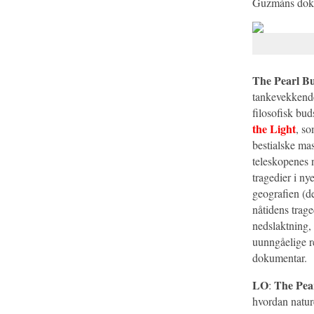
Guzmáns doku
The Pearl B
tankevekkende
filosofisk bu
the Light
, so
bestialske ma
teleskopenes 
tragedier i ny
geografien (d
nåtidens trag
nedslaktning,
uunngåelige r
dokumentar.
LO
The Pea
:
hvordan nature