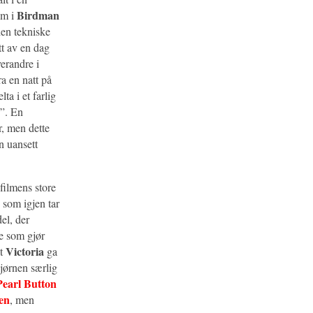
Birdman
om i
den tekniske
tt av en dag
verandre i
a en natt på
ta i et farlig
v”. En
, men dette
n uansett
filmens store
 som igjen tar
el, der
te som gjør
Victoria
at
ga
bjørnen særlig
earl Button
en
, men