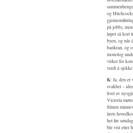
sammenheng
og Hitchcock
gjennomføringe
på jobb), men 
løpet så kort t
byen, og når d
bankran, og of
monolog under
virker for kon
verdt å sjekke
K
: Ja, den er
svakhet – idee
livet av nysgj
Victoria møter
filmen minnev
årets hovedko
het før sønda
ble vist etter