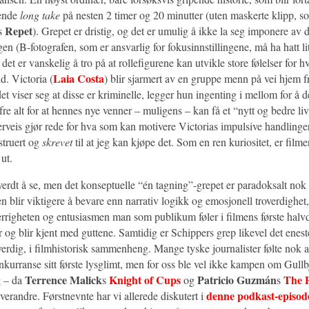
ende
long take
på nesten 2 timer og 20 minutter (uten maskerte klipp, s
Repet
s
). Grepet er dristig, og det er umulig å ikke la seg imponere av 
n (B-fotografen, som er ansvarlig for fokusinnstillingene, må ha hatt li
det er vanskelig å tro på at rollefigurene kan utvikle store følelser for h
Laia Costa
id. Victoria (
) blir sjarmert av en gruppe menn på vei hjem fr
et viser seg at disse er kriminelle, legger hun ingenting i mellom for å del
re alt for at hennes nye venner – muligens – kan få et “nytt og bedre li
veis gjør rede for hva som kan motivere Victorias impulsive handlinger
struert og
skrevet
til at jeg kan kjøpe det. Som en ren kuriositet, er filme
 ut.
 verdt å se, men det konseptuelle “én tagning”-grepet er paradoksalt nok 
n blir viktigere å bevare enn narrativ logikk og emosjonell troverdighet,
errigheten og entusiasmen man som publikum føler i filmens første halvd
 og blir kjent med guttene. Samtidig er Schippers grep likevel det enes
erdig, i filmhistorisk sammenheng. Mange tyske journalister følte nok 
nkurranse sitt første lysglimt, men for oss ble vel ikke kampen om Gull
Terrence Malick
Knight of Cups
Patricio Guzmán
The P
g – da
s
og
s
denne podkast-episod
 hverandre. Førstnevnte har vi allerede diskutert i