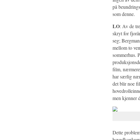
på beundrings
som denne.
LO
: Av de tr
skryt for fjorå
seg; Bergma
mellom to ven
sommerhus. Pe
produksjonsde
film, nærmere
har særlig næ
det blir noe 
hovedrollein
men kjenner d
Dette proble
hovedkonkurran