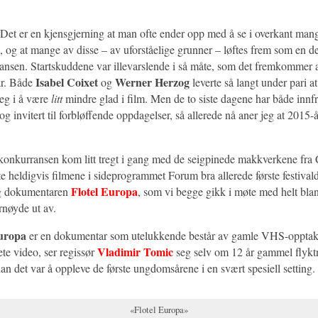
. Det er en kjensgjerning at man ofte ender opp med å se i overkant man
n, og at mange av disse – av uforståelige grunner – løftes frem som en d
nsen. Startskuddene var illevarslende i så måte, som det fremkommer a
Isabel Coixet
Werner Herzog
r. Både
og
leverte så langt under pari a
eg i å være
litt
mindre glad i film. Men de to siste dagene har både innf
og invitert til forbløffende oppdagelser, så allerede nå aner jeg at 2015
onkurransen kom litt tregt i gang med de seigpinede makkverkene fra 
te heldigvis filmene i sideprogrammet Forum bra allerede første festival
Flotel Europa
ig dokumentaren
, som vi begge gikk i møte med helt bla
nøyde ut av.
Europa
er en dokumentar som utelukkende består av gamle VHS-opptak
Vladimir Tomic
te video, ser regissør
seg selv om 12 år gammel flykt
an det var å oppleve de første ungdomsårene i en svært spesiell setting.
«Flotel Europa»