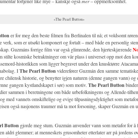
mentar fortjener like mye – kanskje også
mer
– oppmerksomhet.
«The Pearl Button»
utton
er for meg den beste filmen fra Berlinalen til nå; et voldsomt røre
 verk, som er utsøkt komponert og fortalt – med både en personlig ste
No
dskap. Guzmáns forrige film var også glimrende, den hjerteskjærende
m stilte kosmiske betraktninger om vår plass i universet opp mot den ko
ssemord-historikken som ligger begravet under den knusktørre Atacama
The Pearl Button
nabolag. I
viderefører Guzmán den samme tematiske
ere chilensk historie, og benytter igjen naturen (denne gangen vann) og
The Pearl Button
enne gangen kystlandskapet i sør) som motiv.
binder
edier sammen i beretningene om både urbefolkningens og Allende-tilhe
 og med vannets omskiftelige og evige tilpasningsdyktighet som metafor
eisen også nasjonens traumer må ta mot forsoning, skaper Guzmán en u
rl Button
gjorde meg stum. Guzmán anvender vann som metafor for å f
n aldri glemmer; at menneskets grusomheter etterlater arr på jordens ov