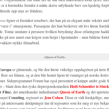
te er å foretrekke fremfor å måtte skrive utfyllende brev (en kjedelig forpli
allerede opp mye av fritiden).
over
ligner et forsinket reisebrev, der han på en elegant måte veksler me
“være i” situasjonene. Passasjene der han beskriver sitt livs første forelsk
nde. Tomic unnlater å presisere hvilken betydning disse erfaringene had
nke på noe annet enn krigen som herjet i hjemlandet – men bildene fortell
t vakkert stykke filmarbeid.
«Queen of Earth»
 Europa
er glimrende, og ble den første virkelige oppdagelsen på årets B
 flere ser filmen, og at den blir hentet hjem til visninger på norske fest
er. Sideprogrammet Forum har også presentert et knippe andre gode fi
Hedi Schneider is Stuck
er – blant dem den tyske depresjonskomedien
r Film
Queen of Earth
), det amerikanske indiedramaet
og det upreten
Counting
Jem Cohen
sayet
, regissert av
. Disse er vidt forskjellige, me
yr på interessante døråpninger inn til regissører som for meg er nye bekje
blir å regne som “store” oppdagelser, for filmene er på hver sin måte u