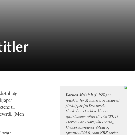
itler
istributør
Karsten Meinich
(f. 1982) er
 kjøper
redaktør for Montages, og utdannet
filmklipper fra Den norske
etene til
filmskolen. Har bl.a. klippet
mleverdi. (Men
spillefilmene «Natt til 17.» (2014),
«Tårnet» og «Harajuku» (2018),
kinodokumentaren «Mina og
-print
røverne» (2024), samt NRK-serien