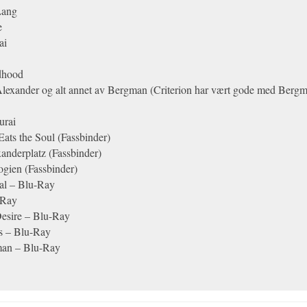
Lang
e
ai
dhood
lexander og alt annet av Bergman (Criterion har vært gode med Berg
urai
Eats the Soul (Fassbinder)
anderplatz (Fassbinder)
gien (Fassbinder)
al – Blu-Ray
-Ray
esire – Blu-Ray
as – Blu-Ray
man – Blu-Ray