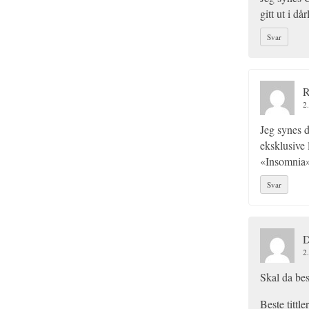
gitt ut i d
Svar
R
2
Jeg synes 
eksklusive 
«Insomnia»
Svar
D
2
Skal da bes
Beste tittler