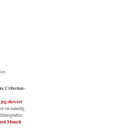
ion.
ke Criterion-
jeg skrevet
r
e en naturlig
 filmografier,
ard Munch