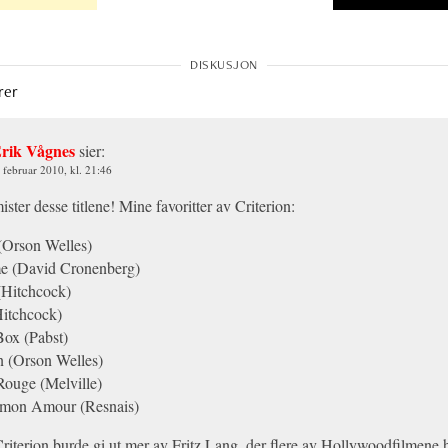
rer
rik Vågnes
sier:
. februar 2010, kl. 21:46
ister desse titlene! Mine favoritter av Criterion:
 (Orson Welles)
e (David Cronenberg)
(Hitchcock)
itchcock)
Box (Pabst)
 (Orson Welles)
Rouge (Melville)
 mon Amour (Resnais)
riterion burde gi ut mer av Fritz Lang, der flere av Hollywoodfilmene 