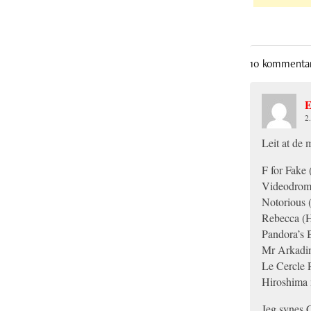
10 kommenta
E
2
Leit at de m
F for Fake
Videodrom
Notorious 
Rebecca (H
Pandora’s 
Mr Arkadin
Le Cercle 
Hiroshima
Jeg synes C