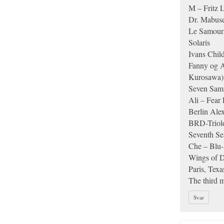
M – Fritz 
Dr. Mabus
Le Samour
Solaris
Ivans Chil
Fanny og A
Kurosawa)
Seven Sam
Ali – Fear 
Berlin Alex
BRD-Triolo
Seventh Se
Che – Blu
Wings of D
Paris, Tex
The third 
Svar