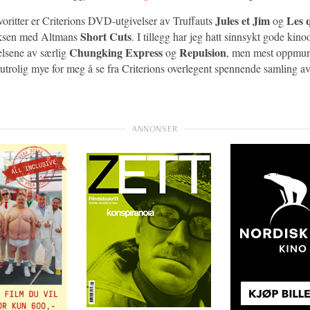
Jules et Jim
Les
voritter er Criterions DVD-utgivelser av Truffauts
og
Short Cuts
oksen med Altmans
. I tillegg har jeg hatt sinnsykt gode kino
Chungking Express
Repulsion
elsene av særlig
og
, men mest oppmunt
 utrolig mye for meg å se fra Criterions overlegent spennende samling av