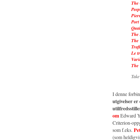
The 
Peep
Pier
Port
Quai
The
The 
Traf
Le t
Vari
The 
Take
I denne forbin
utgivelser er 
utilfredsstill
om
Edward Ya
Criterion-oppg
Pe
som f.eks.
(som heldigvis