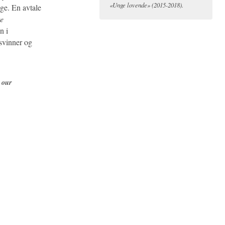
«Unge lovende» (2015-2018).
ige. En avtale
e
n i
rsvinner og
n our