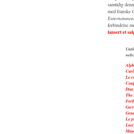
samtidig denne
med franske
Entertainmen
forbindelse me
lansert et sal
Unti
webs
Alph
Carl
Le c
Coup
Diar
The 
Forb
Gerv
Gran
Le j
Last
Maye