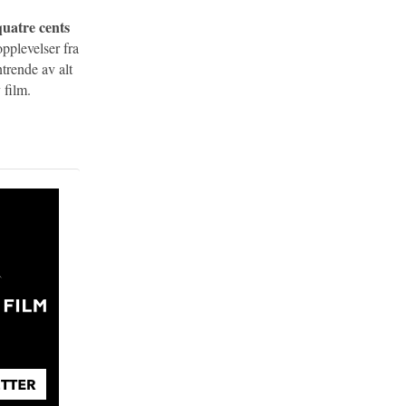
quatre cents
opplevelser fra
rende av alt
 film.