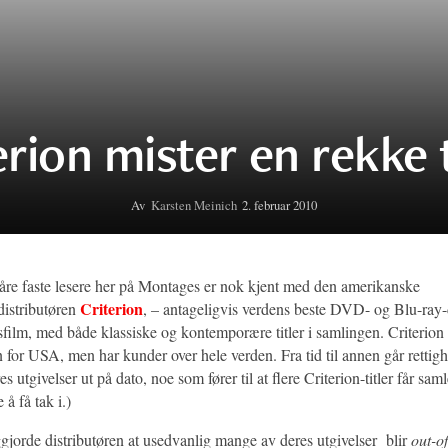
erion mister en rekke t
Av
Karsten Meinich
2. februar 2010
våre faste lesere her på Montages er nok kjent med den amerikanske
Criterion
istributøren
, – antageligvis verdens beste DVD- og Blu-ray-d
sfilm, med både klassiske og kontemporære titler i samlingen. Criterion
n for USA, men har kunder over hele verden. Fra tid til annen går rettigh
es utgivelser ut på dato, noe som fører til at flere Criterion-titler får sa
 å få tak i.)
ggjorde distributøren at usedvanlig mange av deres utgivelser blir
out-of