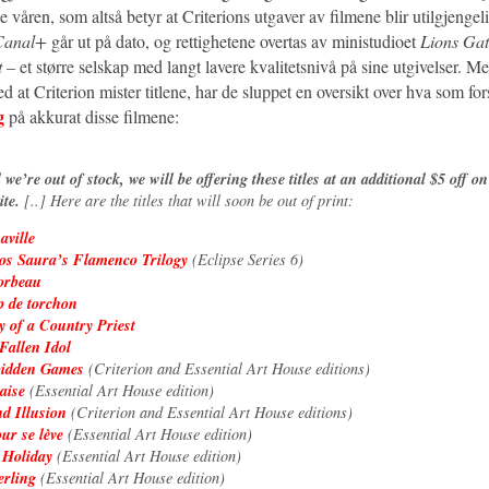
 våren, som altså betyr at Criterions utgaver av filmene blir utilgjengel
Canal+
går ut på dato, og rettighetene overtas av ministudioet
Lions Gat
t
– et større selskap med langt lavere kvalitetsnivå på sine utgivelser. Me
d at Criterion mister titlene, har de sluppet en oversikt over hva som fo
g
på akkurat disse filmene:
l we’re out of stock, we will be offering these titles at an additional $5 off o
ite.
[..] Here are the titles that will soon be out of print:
aville
os Saura’s Flamenco Trilogy
(Eclipse Series 6)
orbeau
 de torchon
y of a Country Priest
Fallen Idol
idden Games
(Criterion and Essential Art House editions)
aise
(Essential Art House edition)
d Illusion
(Criterion and Essential Art House editions)
our se lève
(Essential Art House edition)
 Holiday
(Essential Art House edition)
rling
(Essential Art House edition)