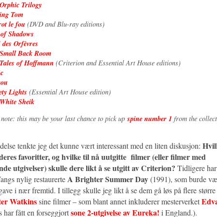
Orphic Trilogy
ing Tom
rot le fou
(DVD and Blu-ray editions)
 of Shadows
 des Orfèvres
 Small Back Room
Tales of Hoffmann
(Criterion and Essential Art House editions)
ic
rou
ety Lights
(Essential Art House edition)
White Sheik
spine number 1
 note: this may be your last chance to pick up
from the collect
Hvil
delse tenkte jeg det kunne vært interessant med en liten diskusjon:
deres favoritter, og hvilke til nå uutgitte filmer (eller filmer med
ende utgivelser) skulle dere likt å se utgitt av Criterion?
Tidligere ha
A Brighter Summer Day
ngs nylig restaurerte
(1991), som burde vær
ave i nær fremtid. I tillegg skulle jeg likt å se dem gå løs på flere større
ter Watkins
Edv
sine filmer – som blant annet inkluderer mesterverket
sone 2-utgivelse av Eureka!
 har fått en forseggjort
i England.).