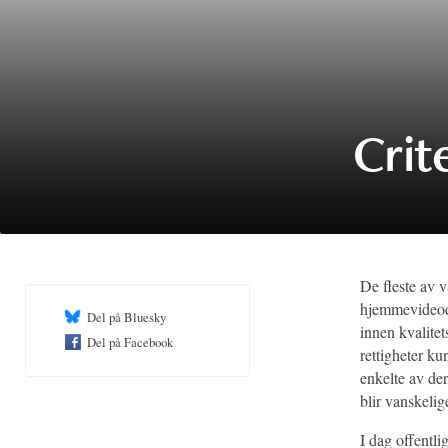
Crit
De fleste av 
hjemmevideod
Del på Bluesky
innen kvalitet
Del på Facebook
rettigheter ku
enkelte av der
blir vanskelige
I dag offentli