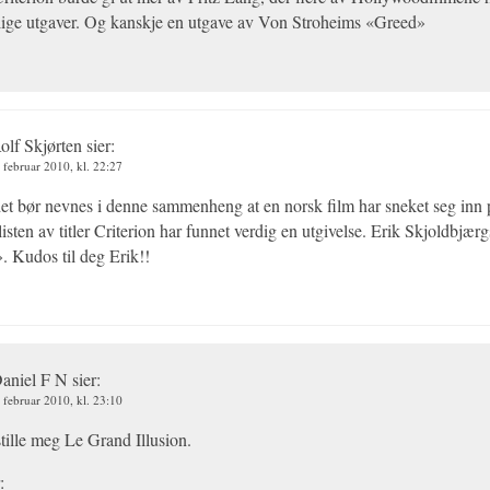
årlige utgaver. Og kanskje en utgave av Von Stroheims «Greed»
olf Skjørten
sier:
. februar 2010, kl. 22:27
det bør nevnes i denne sammenheng at en norsk film har sneket seg inn
listen av titler Criterion har funnet verdig en utgivelse. Erik Skjoldbjærg
. Kudos til deg Erik!!
aniel F N
sier:
. februar 2010, kl. 23:10
tille meg Le Grand Illusion.
: