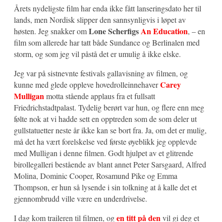
Årets nydeligste film har enda ikke fått lanseringsdato her til
lands, men Nordisk slipper den sannsynligvis i løpet av
Lone Scherfigs
An Educati
on
høsten. Jeg snakker om
, – en
film s
om allerede har tatt både Sundance
og Berlinalen med
st
orm,
og s
om jeg vil påstå det er umulig å ikke elske.
Jeg var på sistnevnte festivals gallavisning av filmen,
og
Carey
kunne med glede
oppleve h
ovedr
olleinnehaver
Mulligan
m
otta stående applaus fra et fullsatt
Friedrichstadtpalast. Tydelig berørt var hun,
og flere enn meg
følte n
ok at vi hadde sett en
opptreden s
om de s
om deler ut
gullstatuetter neste år ikke kan se
b
ort fra.
Ja,
om det er mulig,
må det ha vært f
orelskelse ved første øyeblikk jeg
opplevde
med Mulligan i denne filmen. G
odt hjulpet av et glitrende
bir
ollegalleri bestående av blant annet
Peter Sarsgaard, Alfred
Molina, Dominic Cooper, Rosamund Pike og Emma
Thompson, er hun så lysende
i sin t
olkning at å kalle det et
gjenn
ombrudd ville være en underdrivelse.
en titt på den
I dag k
om traileren til filmen,
og
vil gi deg et