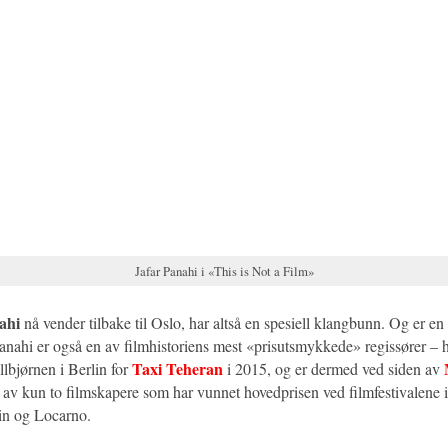
Jafar Panahi i «This is Not a Film»
ahi
nå vender tilbake til Oslo, har altså en spesiell klangbunn. Og er e
 Panahi er også en av filmhistoriens mest «prisutsmykkede» regissører –
Taxi Teheran
lbjørnen i Berlin for
i 2015, og er dermed ved siden av
av kun to filmskapere som har vunnet hovedprisen ved filmfestivalene 
in og Locarno.