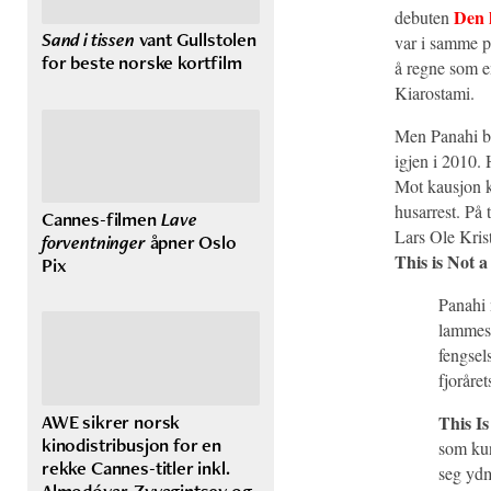
Den 
debuten
Sand i tissen
vant Gullstolen
var i samme pe
for beste norske kortfilm
å regne som en
Kiarostami.
Men Panahi ble
igjen i 2010. 
Mot kausjon ko
husarrest. På 
Cannes-filmen
Lave
Lars Ole Kris
forventninger
åpner Oslo
This is Not a
Pix
Panahi n
lammes a
fengsel
fjoråre
AWE sikrer norsk
This Is
kinodistribusjon for en
som kun
rekke Cannes-titler inkl.
seg ydm
Almodóvar, Zvyagintsev og