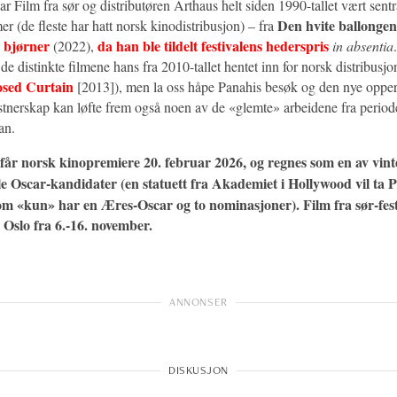
r Film fra sør og distributøren Arthaus helt siden 1990-tallet vært sentra
Den hvite ballongen
er (de fleste har hatt norsk kinodistribusjon) – fra
 bjørner
da han ble tildelt festivalens hederspris
(2022),
in absentia
 de distinkte filmene hans fra 2010-tallet hentet inn for norsk distribusjo
osed Curtain
[2013]), men la oss håpe Panahis besøk og den nye opp
tnerskap kan løfte frem også noen av de «glemte» arbeidene fra period
ran.
får norsk kinopremiere 20. februar 2026, og regnes som en av vint
le Oscar-kandidater (en statuett fra Akademiet i Hollywood vil ta
om «kun» har en Æres-Oscar og to nominasjoner). Film fra sør-fes
 i Oslo fra 6.-16. november.