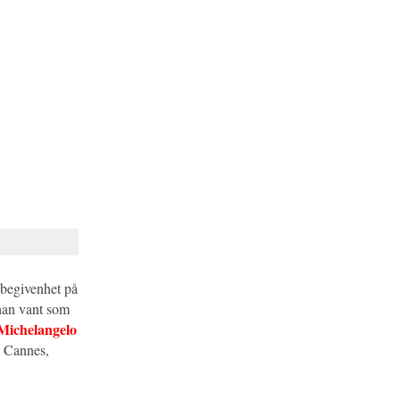
n begivenhet på
 han vant som
Michelangelo
i Cannes,