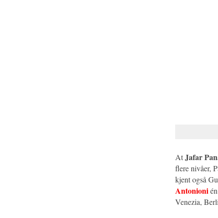
Jafar Pan
At
flere nivåer,
kjent også Gul
Antonioni
én 
Venezia, Berl