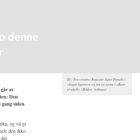
lo denne
r
Ill.: Fra venstre: Regissør Jafar Panahi i
«Ingen bjørner» og fra en scene i «Bare
 går av
et uhell». (Bilder: Arthaus)
aten: Den
te gang siden
ika, og vil gi
 hele den ikke-
 det