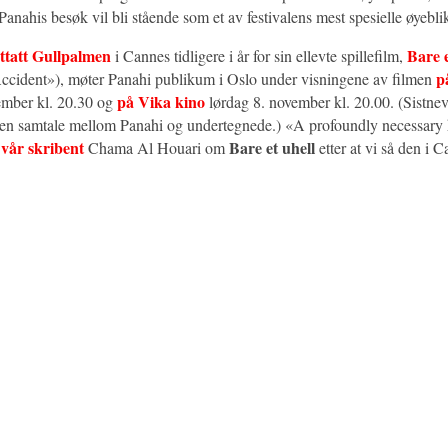
Panahis besøk vil bli stående som et av festivalens mest spesielle øyebli
ttatt Gullpalmen
Bare e
i Cannes tidligere i år for sin ellevte spillefilm,
p
ccident»), møter Panahi publikum i Oslo under visningene av filmen
på Vika kino
ember kl. 20.30 og
lørdag 8. november kl. 20.00. (Sistnev
v en samtale mellom Panahi og undertegnede.) «A profoundly necessary
 vår skribent
Bare et uhell
Chama Al Houari om
etter at vi så den i C