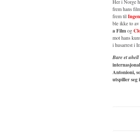
Her i Norge ha
frem hans film
Ingen
frem til
ble ikke to av
a Film
Cl
og
mot hans kuns
i husarrest i I
Bare et uhell
internasjona
Antonioni, s
utspiller seg