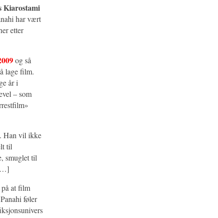
 Kiarostami
anahi har vært
er etter
 2009
og så
å lage film.
e år i
kevel – som
rrestfilm»
t. Han vil ikke
t til
, smuglet til
[…]
 på at film
 Panahi føler
fiksjonsunivers