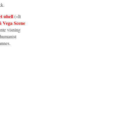
kk.
t uhell
(«It
å Vega Scene
nte visning
 humanist
annes.