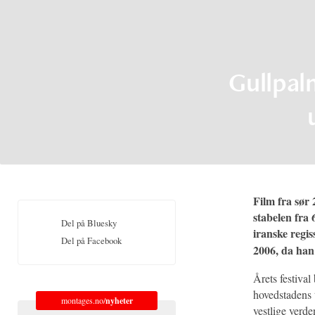
Gullpal
Film fra sør
stabelen fra 
Del på Bluesky
iranske regi
Del på Facebook
2006, da han
Årets festival
hovedstadens t
montages.no/
nyheter
vestlige verd