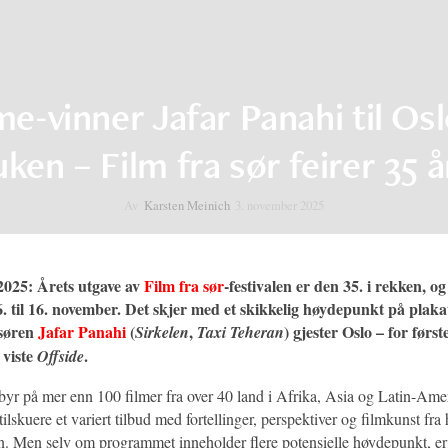
me-vinner Jafar Panahi til Os
uken – Film fra sør feirer 35 å
Av
Karsten Meinich
3. november 2025
 2025: Årets utgave av
Film fra sør
-festivalen er den 35. i rekken, og
6. til 16. november. Det skjer med et skikkelig høydepunkt på plak
ssøren
Jafar Panahi
(
,
) gjester Oslo – for førs
Sirkelen
Taxi Teheran
 viste
.
Offside
 byr på mer enn 100 filmer fra over 40 land i Afrika, Asia og Latin-Amer
ilskuere et variert tilbud med fortellinger, perspektiver og filmkunst fra
en. Men selv om programmet inneholder flere potensielle høydepunkt, er