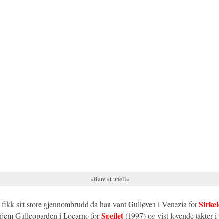
«Bare et uhell»
Sirke
fikk sitt store gjennombrudd da han vant Gulløven i Venezia for
Speilet
t hjem Gulleoparden i Locarno for
(1997) og vist lovende takter 