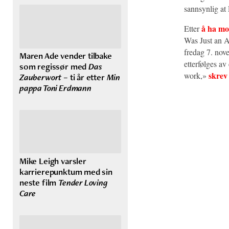
sannsynlig at 
å ha mo
Etter
Was Just an A
fredag 7. nov
Maren Ade vender tilbake
etterfølges a
som regissør med
Das
skrev
work,»
Zauberwort
– ti år etter
Min
pappa Toni Erdmann
Mike Leigh varsler
karrierepunktum med sin
neste film
Tender Loving
Care