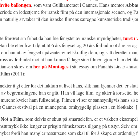
hvite ballongen
Abbas
, som vant Gullkameraet i Cannes. Hans mentor
riode en ledestjerne for iransk film på den internasjonale scenen, og P
 naturlig arvtaker til den iranske filmens særegne kunstneriske tradisjon
først i
 frarøvet sin frihet da han ble fengslet av iranske myndigheter,
Han ble etter hvert dømt til 6 års fengsel og 20 års forbud mot å reise og 
m han ut av fengsel i påvente av rettskraftig dom, og satt deretter mang
tross av forbudet mot at han kunne få lage sine filmer, gjorde han det li
her på Montages
tiansen skrev om
i sitt essay om Panahis første «husa
 Film
(2011):
ekter å gi etter for det faktum at livet hans, slik han kjenner det, er slut
v begrensningene han er gitt. Han vil lage film, og akter å fortsette, hel
smurene kveler ham fullstendig. Filmen vi ser er sannsynligvis hans siste
ts Cannes-festival på en minnepenn, omhyggelig plassert i en bløtkake. 
 Not a Film
, som delvis er skutt på smarttelefon, er et vakkert eksempel
stuttrykk ikke lenger er prisgitt filmskaperes tilgang på utstyr. Selv om
yket fordi han mangler ressursene som skal til for å skape et ordentlig 