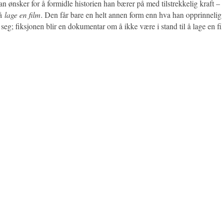
han ønsker for å formidle historien han bærer på med tilstrekkelig kraft 
 å
lage en film
. Den får bare en helt annen form enn hva han opprinneli
t seg; fiksjonen blir en dokumentar om å ikke være i stand til å lage en f