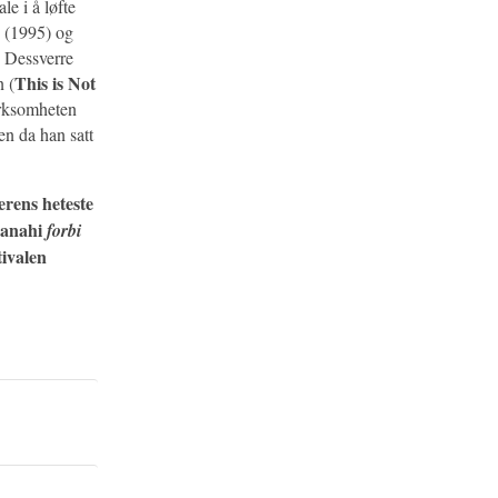
le i å løfte
(1995) og
. Dessverre
This is Not
n (
erksomheten
en da han satt
erens heteste
 Panahi
forbi
tivalen