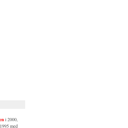
len
i 2000,
i 1995 med