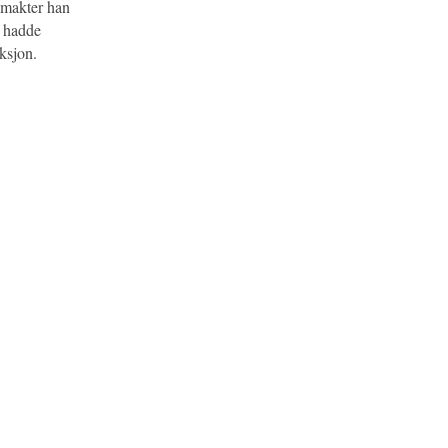
– makter han
g hadde
iksjon.