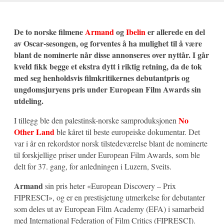
De to norske filmene
Armand
og
Ibelin
er allerede en del
av Oscar-sesongen, og forventes å ha mulighet til å være
blant de nominerte når disse annonseres over nyttår. I går
kveld fikk begge et ekstra dytt i riktig retning, da de tok
med seg henholdsvis filmkritikernes debutantpris og
ungdomsjuryens pris under European Film Awards sin
utdeling.
No
I tillegg ble den palestinsk-norske samproduksjonen
Other Land
ble kåret til beste europeiske dokumentar. Det
var i år en rekordstor norsk tilstedeværelse blant de nominerte
til forskjellige priser under European Film Awards, som ble
delt for 37. gang, for anledningen i Luzern, Sveits.
Armand
sin pris heter «European Discovery – Prix
FIPRESCI», og er en prestisjetung utmerkelse for debutanter
som deles ut av European Film Academy (EFA) i samarbeid
med International Federation of Film Critics (FIPRESCI).