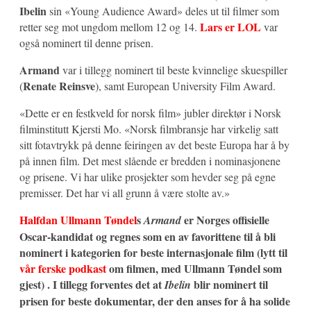
Ibelin
sin «Young Audience Award» deles ut til filmer som
Lars er LOL
retter seg mot ungdom mellom 12 og 14.
var
også nominert til denne prisen.
Armand
var i tillegg nominert til beste kvinnelige skuespiller
Renate Reinsve
(
), samt European University Film Award.
«Dette er en festkveld for norsk film» jubler direktør i Norsk
filminstitutt Kjersti Mo. «Norsk filmbransje har virkelig satt
sitt fotavtrykk på denne feiringen av det beste Europa har å by
på innen film. Det mest slående er bredden i nominasjonene
og prisene. Vi har ulike prosjekter som hevder seg på egne
premisser. Det har vi all grunn å være stolte av.»
Halfdan Ullmann Tøndel
s
er Norges offisielle
Armand
Oscar-kandidat og regnes som en av favorittene til å bli
nominert i kategorien for beste internasjonale film (lytt til
vår ferske podkast
om filmen, med Ullmann Tøndel som
gjest) . I tillegg forventes det at
blir nominert til
Ibelin
prisen for beste dokumentar, der den anses for å ha solide