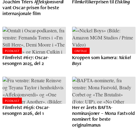
Joachim Triers
Affeksjonsverdi
Filmkritikerprisen til
Elskling
vant Oscar-prisen for beste
internasjonale film
PODKAST
OMTALE
Filmfrelst #617: Oscar-
Kroppen som kamera:
Nickel
sesongen 2025, del 2
Boys
PODKAST
Filmfrelst #656: Oscar-
Her er årets BAFTA-
sesongen 2026, del 1
nominasjoner – Mona Fastvold
nominert for beste
originalmanus