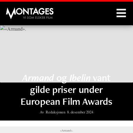
Montages
Armand
og
Ibelin
vant
gilde priser under
European Film Awards
Av
Redaksjonen
8. desember 2024
«Armand».