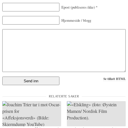
Epost
(publiseres ikke)
*
Hjemmeside / blogg
Se tillatt HTML