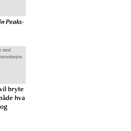
in Peaks
-
vil bryte
både hva
 og