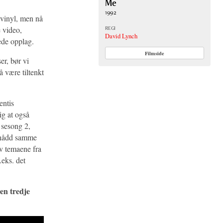
Me
1992
r vinyl, men nå
REGI
e video,
David Lynch
sede opplag.
Filmside
er, bør vi
å være tiltenkt
entis
ig at også
l sesong 2,
pnådd samme
av temaene fra
.eks. det
den tredje