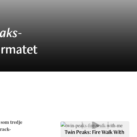
eaks
-
ormatet
 som tredje
track-
Twin Peaks: Fire Walk With