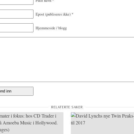
Fullt navn
*
Epost
(publiseres ikke)
*
Hjemmeside / blogg