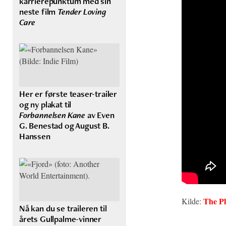
karrierepunktum med sin
neste film
Tender Loving
Care
Her er første teaser-trailer
og ny plakat til
Forbannelsen Kane
av Even
G. Benestad og August B.
Hanssen
The Pl
Kilde:
Nå kan du se traileren til
årets Gullpalme-vinner