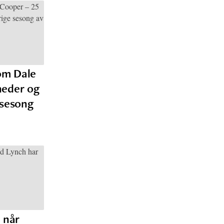
om Dale
neder og
 sesong
, når