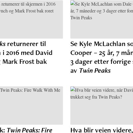
ks
returnerer til
Se Kyle McLachlan s
 i 2016 med David
Cooper – 25 år, 7 må
 Mark Frost bak
3 dager etter forrige
av
Twin Peaks
k:
Twin Peaks: Fire
Hva blir veien videre