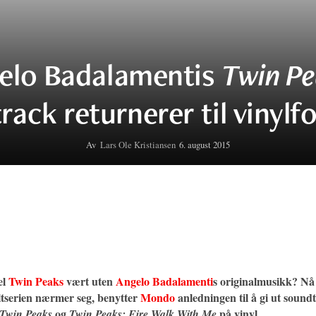
elo Badalamentis
Twin P
rack returnerer til vinylf
Av
Lars Ole Kristiansen
6. august 2015
el
Twin Peaks
vært uten
Angelo Badalamenti
s originalmusikk? Nå
ltserien nærmer seg, benytter
Mondo
anledningen til å gi ut sound
og
på vinyl.
Twin Peaks
Twin Peaks: Fire Walk With Me