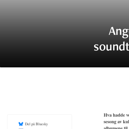
Ang
soundt
Hva hadde v
sesong av ku
Del på Bluesky
albumene til