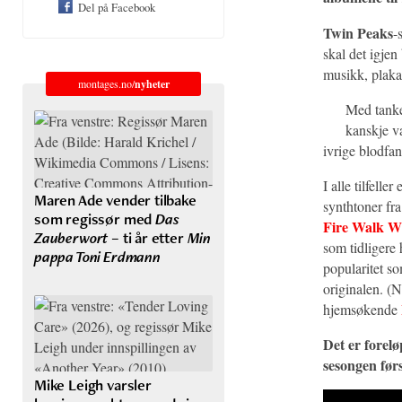
Del på Facebook
Twin Peaks
-
skal det igjen
musikk, plakat
montages.no/
nyheter
Med tanke
kanskje v
ivrige blodfa
I alle tilfell
Maren Ade vender tilbake
synthtoner fra
som regissør med
Das
Fire Walk W
Zauberwort
– ti år etter
Min
som tidligere 
pappa Toni Erdmann
popularitet so
originalen. (N
hjemsøkende
Det er forelø
sesongen førs
Mike Leigh varsler