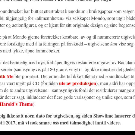
soundtracket har blitt et ettertraktet klenodium i bruktsjapper som selge
 bli tilgjengelig for «allmennheten» via selskapet Mondo, som utgir båd
er og actionfigurer, og er kjent for sitt originale design og sine begren
 på at Mondo gjerne foretrekker kostbare, av og til nummererte utgivels
ære forsiktige med å ta feiringen på forskudd – utgivelsene
kan
vise seg 
ns med tykke, åpne lommebøker.
er er det betimelig med nye, forhåpentligvis restaurerte utgaver av Badalam
 serien (sannsynligvis på 180 grams vinyl) – og ikke minst er det gledel
ith Me
blir prioritert. Dét er imidlertid ikke tilfellet med soundtracket ti
ute av produksjon
har vært utgitt på CD (for tiden
), men aldri har op
m de to andre utgivelsene – sannsynligvis fordi det resirkulerer mange 
år det er sagt, inkluderer det flere gode variasjoner og unike spor, som f
Harold’s Theme
).
pig ikke satt noen dato for utgivelsen, og siden Showtime lanserer 
t i 2017, må vi nok smøre oss med tålmodighet inntil videre.