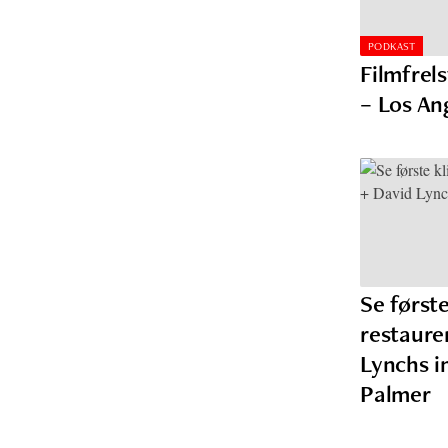
PODKAST
Filmfrel
– Los Ang
Se første
restaure
Lynchs i
Palmer