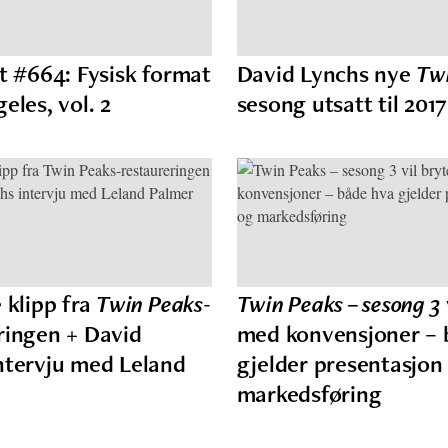
st #664: Fysisk format
David Lynchs nye
Tw
eles, vol. 2
sesong utsatt til 2017
 klipp fra
Twin Peaks
-
Twin Peaks – sesong 3
ringen + David
med konvensjoner – 
ntervju med Leland
gjelder presentasjon
markedsføring