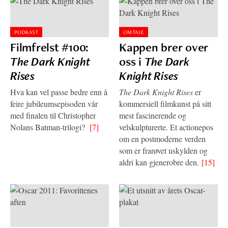
PODKAST
OMTALE
Filmfrelst #100:
Kappen brer over
The Dark Knight
oss i
The Dark
Rises
Knight Rises
Hva kan vel passe bedre enn å
The Dark Knight Rises
er
feire jubileumsepisoden vår
kommersiell filmkunst på sitt
med finalen til Christopher
mest fascinerende og
Nolans Batman-trilogi?
[7]
velskulpturerte. Et actionepos
om en postmoderne verden
som er frarøvet uskylden og
aldri kan gjenerobre den.
[15]