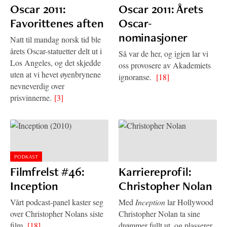
Oscar 2011:
Oscar 2011: Årets
Favorittenes aften
Oscar-
nominasjoner
Natt til mandag norsk tid ble
årets Oscar-statuetter delt ut i
Så var de her, og igjen lar vi
Los Angeles, og det skjedde
oss provosere av Akademiets
uten at vi hevet øyenbrynene
ignoranse.
[18]
nevneverdig over
prisvinnerne.
[3]
PODKAST
Filmfrelst #46:
Karriereprofil:
Inception
Christopher Nolan
Vårt podcast-panel kaster seg
Med
Inception
lar Hollywood
over Christopher Nolans siste
Christopher Nolan ta sine
film.
[18]
drømmer fullt ut, og plasserer