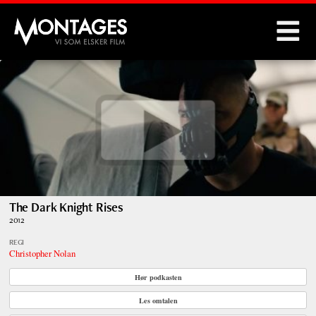
Montages
The Dark Knight Rises
2012
REGI
Christopher Nolan
Hør podkasten
Les omtalen