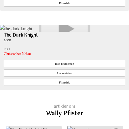
Filmside
The Dark Knight
2008
REGI
Christopher Nolan
Hør podkasten
Les omtalen
Filmside
artikler om
Wally Pfister