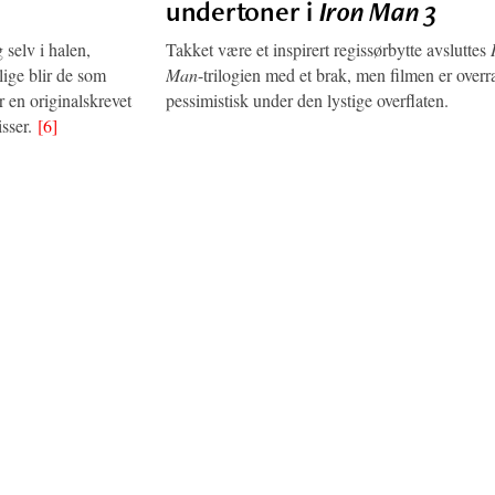
undertoner i
Iron Man 3
selv i halen,
Takket være et inspirert regissørbytte avsluttes
lige blir de som
Man
-trilogien med et brak, men filmen er over
r en originalskrevet
pessimistisk under den lystige overflaten.
isser.
[6]