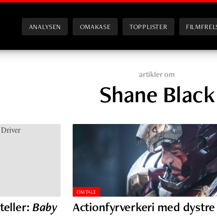
ANALYSEN
OMAKASE
TOPPLISTER
FILMFREL
artikler om
Shane Black
OMTALE
teller:
Baby
Actionfyrverkeri med dystre