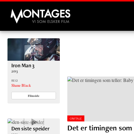
Montages
Iron Man 3
2013
REGI
Shane Black
Filmside
OMTALE
Det er timingen som 
Den siste speider