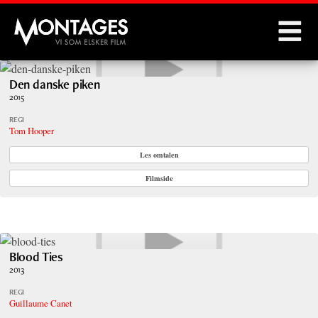
Montages
Den danske piken
2015
REGI
Tom Hooper
Les omtalen
Filmside
Blood Ties
2013
REGI
Guillaume Canet