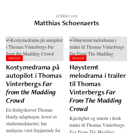
artikler om
Matthias Schoenaerts
OMTALE
TRAILER
Kostymedrama på
Høystemt
autopilot i Thomas
melodrama i trailer
Vinterbergs
Far
til Thomas
from the Madding
Vinterbergs
Far
Crowd
From The Madding
Crowd
En ferdigskrevet Thomas
Hardy-adaptasjon, levert av
Kjærlighet og smerte i fersk
studiomaskineriet, har
trailer til Thomas Vinterbergs
muligens vært frigjørende for
Far From The Madding