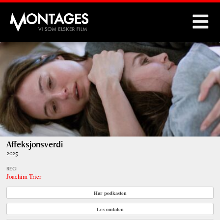
Montages
Affeksjonsverdi
2025
REGI
Joachim Trier
Hør podkasten
Les omtalen