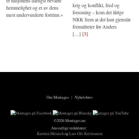
er nasjonens dårligst bevarte
krig og konflikt, fred og
hemmelighet og et av dens
forsoning – kom det ifølge
mest undervurderte fortrinn.»
NRK frem at det kun gjenstår
formaliteter før Anders
[…]
[3]
Om Montages
|
Nyhetsbrev
©2026 Montages.no
Ansvarlige redaktører:
Karsten Meinich
og
Lars Ole Kristiansen