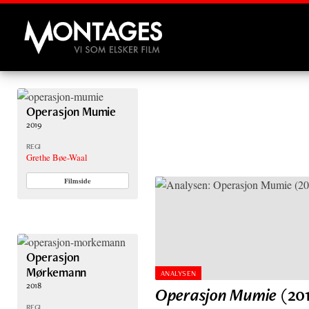
Montages
Operasjon Mumie
2019
REGI
Grethe Bøe-Waal
Filmside
Operasjon
Mørkemann
ANALYSEN
2018
Operasjon Mumie
(201
REGI