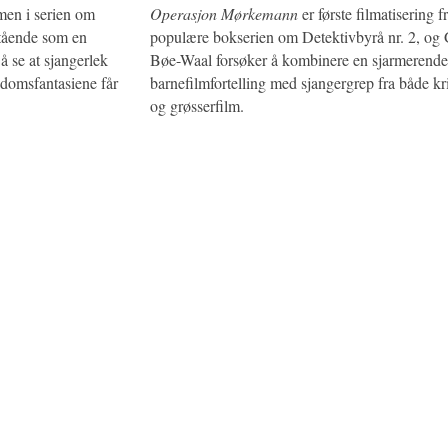
men i serien om
Operasjon Mørkemann
er første filmatisering f
stående som en
populære bokserien om Detektivbyrå nr. 2, og 
å se at sjangerlek
Bøe-Waal forsøker å kombinere en sjarmerende
rndomsfantasiene får
barnefilmfortelling med sjangergrep fra både kr
og grøsserfilm.