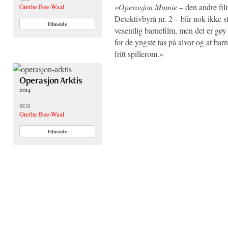
«
Operasjon Mumie
– den andre fil
Grethe Bøe-Waal
Detektivbyrå nr. 2 – blir nok ikke 
Filmside
vesentlig barnefilm, men det er gøy 
for de yngste tas på alvor og at ba
fritt spillerom.»
Operasjon Arktis
2014
REGI
Grethe Bøe-Waal
Filmside