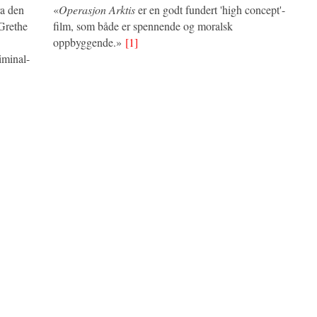
ra den
«
Operasjon Arktis
er en godt fundert 'high concept'-
Grethe
film, som både er spennende og moralsk
oppbyggende.»
[1]
iminal-