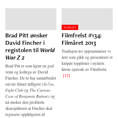
PODKAST
Brad Pitt ønsker
Filmfrelst #134:
David Fincher i
Filmåret 2013
registolen til
World
Tradisjon tro oppsummerer vi
War Z 2
året som gikk og presenterer et
knippe topplister i nyårets
Brad Pitt er som kjent en god
første episode av Filmfrelst.
venn og kollega av David
[12]
Fincher. De to har samarbeidet
om tre filmer tidligere (
Se7en
,
Fight Club
og
The Curious
Case of Benjamin Button
), og
nå ønsker den profilerte
skuespilleren at Fincher skal
regissere oppfølgeren til