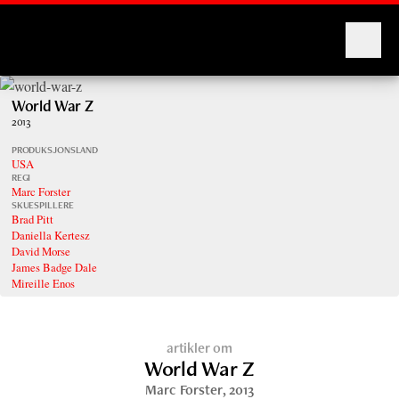
Montages
World War Z
2013
PRODUKSJONSLAND
USA
REGI
Marc Forster
SKUESPILLERE
Brad Pitt
Daniella Kertesz
David Morse
James Badge Dale
Mireille Enos
artikler om
World War Z
Marc Forster
, 2013