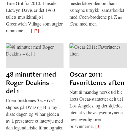
True Grit fra 2010. I Inside
mesterfotografen om hans
Llewyn Davis er det 1960-
særegne uttrykk, samarbeidet
tallets musikkmiljø i
med Coen-brødrene på
True
Greenwich Village som utgjør
Grit
, med mer.
rammene […]
[2]
48 minutter med
Oscar 2011:
Roger Deakins –
Favorittenes aften
del 1
Natt til mandag norsk tid ble
årets Oscar-statuetter delt ut i
Coen-brødrenes
True Grit
Los Angeles, og det skjedde
slippes på DVD og Blu-ray i
uten at vi hevet øyenbrynene
disse dager, og vi har gleden
nevneverdig over
av å presentere et intervju med
prisvinnerne.
[3]
den legendariske filmotografen