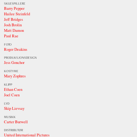
SKUESPILLERE
Barry Pepper
Hailee Steinfeld
Jeff Bridges
Josh Brolin
Matt Damon
Paul Rae
FOTO
Roger Deakins
PRODUKSJONSDESIGN
Jess Gonchor
KOSTYME
Mary Zophres
KLIPP
Ethan Coen
Joel Coen
LYD
Skip Lievsay
MUSIKK
Carter Burwell
DISTRIBUTØR
United International Pictures