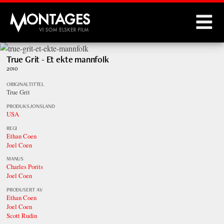
Montages
True Grit - Et ekte mannfolk
2010
ORIGINALTITTEL
True Grit
PRODUKSJONSLAND
USA
REGI
Ethan Coen
Joel Coen
MANUS
Charles Porits
Joel Coen
PRODUSERT AV
Ethan Coen
Joel Coen
Scott Rudin