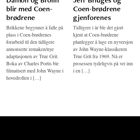
blir med Coen-
Coen-brødrene
brødrene
gjenforenes
Brikkene begynner å falle på
Tidligere i år ble det gjort
plass i Coen-brødrenes
kjent at Coen-brødrene
forarbeid til den tidligere
planlegger å lage en nyversjon
annonserte remaken/nye
av John Wayne-klassikeren
adaptasjonen av True Grit.
True Grit fra 1969. Nå er
Boka av Charles Portis ble
prosessen tydeligvis på vei inn
filmatisert med John Wayne i
i en […]
hovedrollen i […]