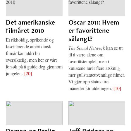
Det amerikanske
Oscar 2011: Hvem
filmåret 2010
er favorittene
sålangt?
Et rikholdig, sprikende og
fascinerende amerikansk
The Social Network
kan se ut
filmår kan aldri bli
til å være alene om
oversiktelig, men her er vårt
favorittstemplet, men i
forsøk på å guide deg gjennom
kulissene lurer flere atskillig
jungelen.
[20]
mer gullstatuettvennlige filmer.
Vi gjør opp status fire
måneder før utdelingen.
[10]
Damon og Brolin
Jeff Bridges og