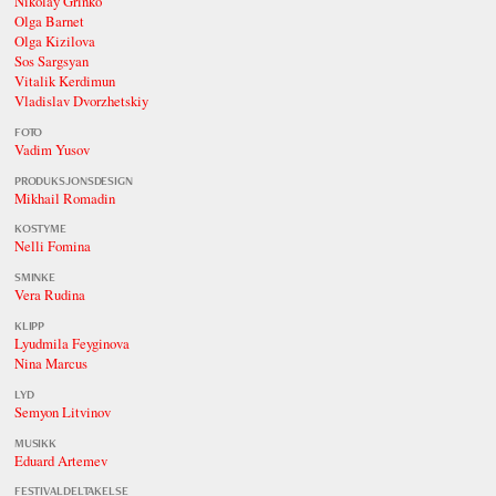
Nikolay Grinko
Olga Barnet
Olga Kizilova
Sos Sargsyan
Vitalik Kerdimun
Vladislav Dvorzhetskiy
FOTO
Vadim Yusov
PRODUKSJONSDESIGN
Mikhail Romadin
KOSTYME
Nelli Fomina
SMINKE
Vera Rudina
KLIPP
Lyudmila Feyginova
Nina Marcus
LYD
Semyon Litvinov
MUSIKK
Eduard Artemev
FESTIVALDELTAKELSE