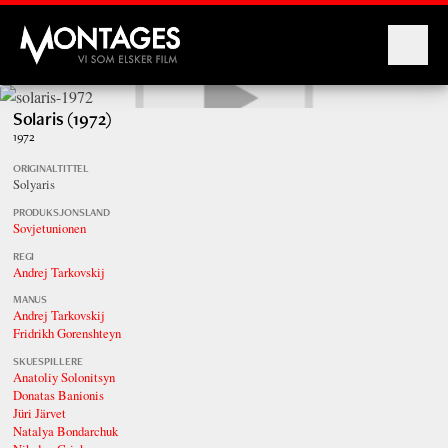
Montages
Solaris (1972)
1972
ORIGINALTITTEL
Solyaris
PRODUKSJONSLAND
Sovjetunionen
REGI
Andrej Tarkovskij
MANUS
Andrej Tarkovskij
Fridrikh Gorenshteyn
SKUESPILLERE
Anatoliy Solonitsyn
Donatas Banionis
Jüri Järvet
Natalya Bondarchuk