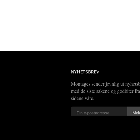
NYHETSBREV
Montages sender jevnlig ut nyhets
med de siste sakene og godbiter fra
sidene våre.
Vi har også
RSS-feed