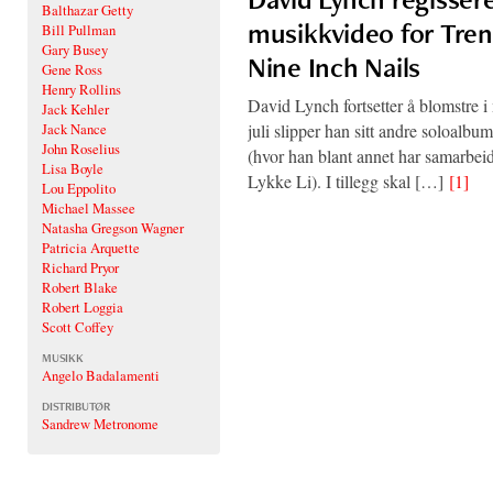
Balthazar Getty
musikkvideo for Tre
Bill Pullman
Gary Busey
Nine Inch Nails
Gene Ross
Henry Rollins
David Lynch fortsetter å blomstre i
Jack Kehler
juli slipper han sitt andre soloalb
Jack Nance
John Roselius
(hvor han blant annet har samarbei
Lisa Boyle
Lykke Li). I tillegg skal […]
[1]
Lou Eppolito
Michael Massee
Natasha Gregson Wagner
Patricia Arquette
Richard Pryor
Robert Blake
Robert Loggia
Scott Coffey
MUSIKK
Angelo Badalamenti
DISTRIBUTØR
Sandrew Metronome