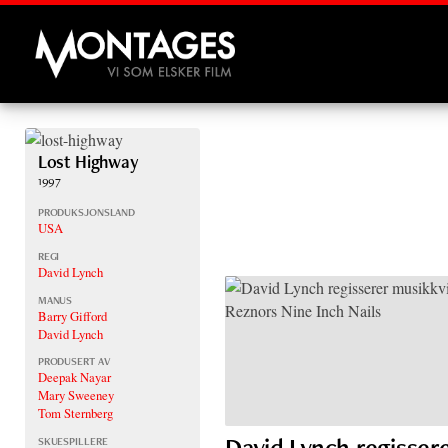
Montages
Lost Highway
1997
PRODUKSJONSLAND
USA
REGI
David Lynch
MANUS
Barry Gifford
David Lynch
PRODUSERT AV
Deepak Nayar
Mary Sweeney
Tom Sternberg
David Lynch regisser
SKUESPILLERE