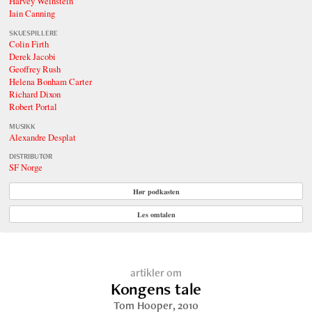
Harvey Weinstein
Iain Canning
SKUESPILLERE
Colin Firth
Derek Jacobi
Geoffrey Rush
Helena Bonham Carter
Richard Dixon
Robert Portal
MUSIKK
Alexandre Desplat
DISTRIBUTØR
SF Norge
Hør podkasten
Les omtalen
artikler om
Kongens tale
Tom Hooper
, 2010