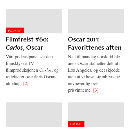
PODKAST
Filmfrelst #60:
Oscar 2011:
Carlos
, Oscar
Favorittenes aften
Vårt podcastpanel ser den
Natt til mandag norsk tid ble
fransktyske TV-
årets Oscar-statuetter delt ut i
filmproduksjonen
Carlos
, og
Los Angeles, og det skjedde
reflekterer over årets Oscar-
uten at vi hevet øyenbrynene
utdeling.
[2]
nevneverdig over
prisvinnerne.
[3]
OMTALE