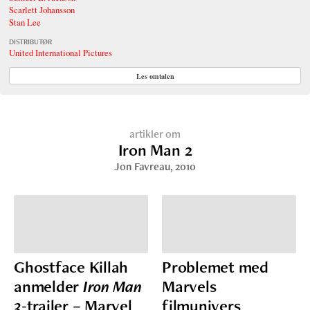
Scarlett Johansson
Stan Lee
DISTRIBUTØR
United International Pictures
Les omtalen
artikler om
Iron Man 2
Jon Favreau
, 2010
Ghostface Killah
Problemet med
anmelder
Iron Man
Marvels
3
-trailer – Marvel
filmunivers