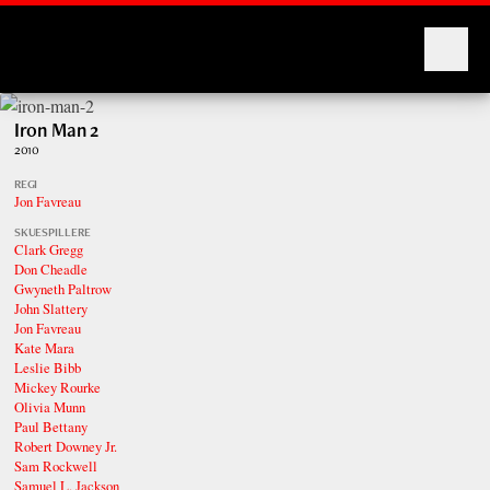
Montages
Iron Man 2
2010
REGI
Jon Favreau
SKUESPILLERE
Clark Gregg
Don Cheadle
Gwyneth Paltrow
John Slattery
Jon Favreau
Kate Mara
Leslie Bibb
Mickey Rourke
Olivia Munn
Paul Bettany
Robert Downey Jr.
Sam Rockwell
Samuel L. Jackson