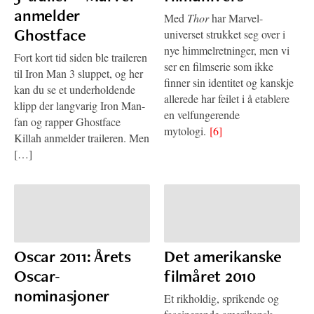
anmelder
Med
Thor
har Marvel-
Ghostface
universet strukket seg over i
nye himmelretninger, men vi
Fort kort tid siden ble traileren
ser en filmserie som ikke
til Iron Man 3 sluppet, og her
finner sin identitet og kanskje
kan du se et underholdende
allerede har feilet i å etablere
klipp der langvarig Iron Man-
en velfungerende
fan og rapper Ghostface
mytologi.
[6]
Killah anmelder traileren. Men
[…]
Oscar 2011: Årets
Det amerikanske
Oscar-
filmåret 2010
nominasjoner
Et rikholdig, sprikende og