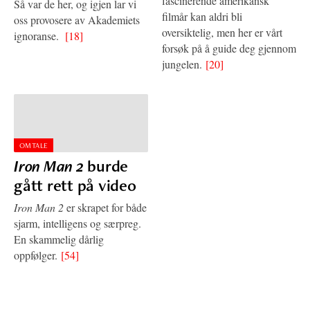
fascinerende amerikansk
Så var de her, og igjen lar vi
filmår kan aldri bli
oss provosere av Akademiets
oversiktelig, men her er vårt
ignoranse.
[18]
forsøk på å guide deg gjennom
jungelen.
[20]
OMTALE
Iron Man 2
burde
gått rett på video
Iron Man 2
er skrapet for både
sjarm, intelligens og særpreg.
En skammelig dårlig
oppfølger.
[54]