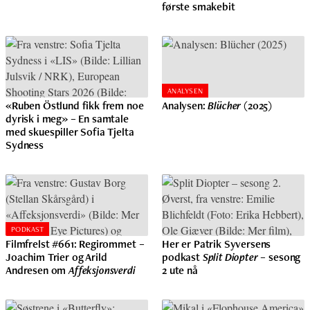
første smakebit
ANALYSEN
«Ruben Östlund fikk frem noe
Analysen:
Blücher
(2025)
dyrisk i meg» – En samtale
med skuespiller Sofia Tjelta
Sydness
PODKAST
Filmfrelst #661: Regirommet –
Her er Patrik Syversens
Joachim Trier og Arild
podkast
Split Diopter
– sesong
Andresen om
Affeksjonsverdi
2 ute nå