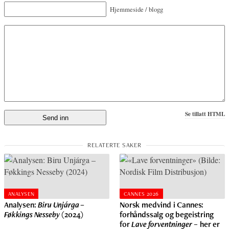
Hjemmeside / blogg
Se tillatt HTML
ANALYSEN
CANNES 2026
Analysen:
Biru Unjárga –
Norsk medvind i Cannes:
Føkkings Nesseby
(2024)
forhåndssalg og begeistring
for
Lave forventninger
– her er