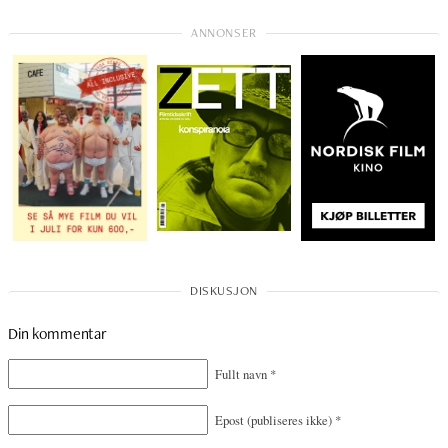
Din kommentar
Fullt navn
*
Epost
(publiseres ikke)
*