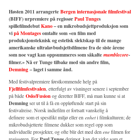
Høsten 2011 arrangerte
Bergen internasjonale filmfestival
(BIFF) urpremiere på regissør
Paul Tunge
s
spillefilmdebut
Kano
– en mikrobudsjettproduksjon som
vi
på Montages
omtalte som «en film med
produksjonsteknisk og estetisk slektskap til de mange
amerikanske ultralavbudsjettsfilmene fra de siste årene
som noe vagt kan oppsummeres som såkalte
-
mumblecore
filmer.» Nå er Tunge tilbake med sin andre film,
Demning
– laget i samme ånd.
Med festivalpremiere førstkommende helg på
Fjellfilmfestivalen
, etterfulgt av visninger senere i september
Oslo/Fusion
på både
og deretter BIFF, må man kunne si at
Demning
ser ut til å få en oppløftende start på sin
festivalreise. Norsk indiefilm er fortsatt vanskelig å
definere som et spesifikt miljø eller en
enhet
i filmkulturen; de
mikrobudsjetterte filmene dukker som regel opp som
individuelle prosjekter, og ofte blir det med den
ene
filmen for
Paul Tunge
regissøren. For
derimot, kan det virke som et