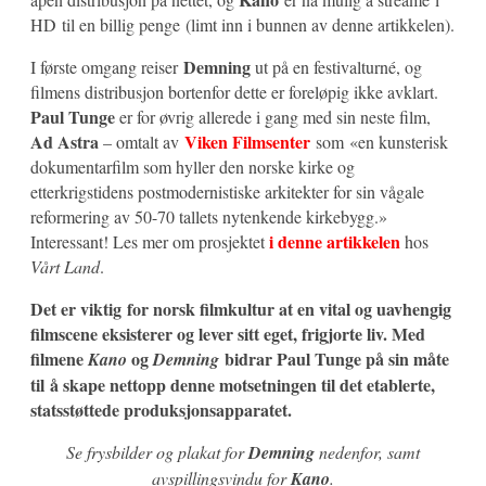
HD til en billig penge (limt inn i bunnen av denne artikkelen).
Demning
I første omgang reiser
ut på en festivalturné, og
filmens distribusjon bortenfor dette er foreløpig ikke avklart.
Paul Tunge
er for øvrig allerede i gang med sin neste film,
Ad Astra
Viken Filmsenter
– omtalt av
som «en kunsterisk
dokumentarfilm som hyller den norske kirke og
etterkrigstidens postmodernistiske arkitekter for sin vågale
reformering av 50-70 tallets nytenkende kirkebygg.»
i denne artikkelen
Interessant! Les mer om prosjektet
hos
Vårt Land
.
Det er viktig for norsk filmkultur at en vital og uavhengig
filmscene eksisterer og lever sitt eget, frigjorte liv. Med
filmene
og
bidrar Paul Tunge på sin måte
Kano
Demning
til å skape nettopp denne motsetningen til det etablerte,
statsstøttede produksjonsapparatet.
Se frysbilder og plakat for
Demning
nedenfor, samt
avspillingsvindu for
Kano
.