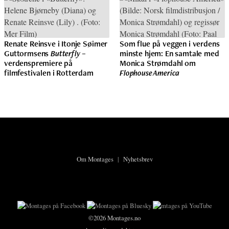
Renate Reinsve i Itonje Søimer
Som flue på veggen i verdens
Guttormsens
Butterfly
–
minste hjem: En samtale med
verdenspremiere på
Monica Strømdahl om
filmfestivalen i Rotterdam
Flophouse America
Om Montages
|
Nyhetsbrev
©2026 Montages.no