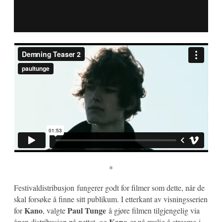
*
Festivaldistribusjon fungerer godt for filmer som dette, når de
skal forsøke å finne sitt publikum. I etterkant av visningsserien
Kano
Paul Tunge
for
, valgte
å gjøre filmen tilgjengelig via
Kano
åpen distribusjon på nettet, og
er nå mulig å streame i