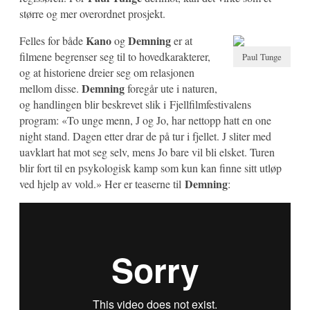
større og mer overordnet prosjekt.
Kano
Demning
Felles for både
og
er at
filmene begrenser seg til to hovedkarakterer,
Paul Tunge
og at historiene dreier seg om relasjonen
Demning
mellom disse.
foregår ute i naturen,
og handlingen blir beskrevet slik i Fjellfilmfestivalens
program: «To unge menn, J og Jo, har nettopp hatt en one
night stand. Dagen etter drar de på tur i fjellet. J sliter med
uavklart hat mot seg selv, mens Jo bare vil bli elsket. Turen
blir fort til en psykologisk kamp som kun kan finne sitt utløp
Demning
ved hjelp av vold.» Her er teaserne til
: