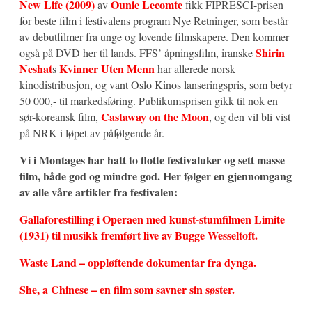
New Life (2009)
Ounie Lecomte
av
fikk FIPRESCI-prisen
for beste film i festivalens program Nye Retninger, som består
av debutfilmer fra unge og lovende filmskapere. Den kommer
Shirin
også på DVD her til lands. FFS’ åpningsfilm, iranske
Neshat
Kvinner Uten Menn
s
har allerede norsk
kinodistribusjon, og vant Oslo Kinos lanseringspris, som betyr
50 000,- til markedsføring. Publikumsprisen gikk til nok en
Castaway on the Moon
sør-koreansk film,
, og den vil bli vist
på NRK i løpet av påfølgende år.
Vi i Montages har hatt to flotte festivaluker og sett masse
film, både god og mindre god. Her følger en gjennomgang
av alle våre artikler fra festivalen:
Gallaforestilling i Operaen med kunst-stumfilmen Limite
(1931) til musikk fremført live av Bugge Wesseltoft.
Waste Land – oppløftende dokumentar fra dynga.
She, a Chinese – en film som savner sin søster.