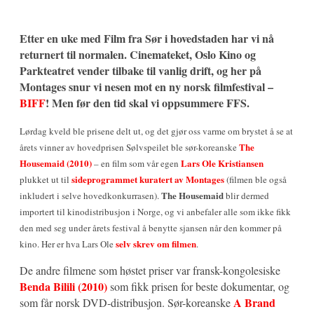
Etter en uke med Film fra Sør i hovedstaden har vi nå
returnert til normalen. Cinemateket, Oslo Kino og
Parkteatret vender tilbake til vanlig drift, og her på
Montages snur vi nesen mot en ny norsk filmfestival –
BIFF
! Men før den tid skal vi oppsummere FFS.
Lørdag kveld ble prisene delt ut, og det gjør oss varme om brystet å se at
The
årets vinner av hovedprisen Sølvspeilet ble sør-koreanske
Housemaid (2010)
Lars Ole Kristiansen
– en film som vår egen
sideprogrammet kuratert av Montages
plukket ut til
(filmen ble også
The Housemaid
inkludert i selve hovedkonkurrasen).
blir dermed
importert til kinodistribusjon i Norge, og vi anbefaler alle som ikke fikk
den med seg under årets festival å benytte sjansen når den kommer på
selv skrev om filmen
kino. Her er hva Lars Ole
.
De andre filmene som høstet priser var fransk-kongolesiske
Benda Bilili (2010)
som fikk prisen for beste dokumentar, og
A Brand
som får norsk DVD-distribusjon. Sør-koreanske