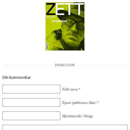
Din kommentar
Fullt navn
*
Epost
(publiseres ikke)
*
Hjemmeside / blogg