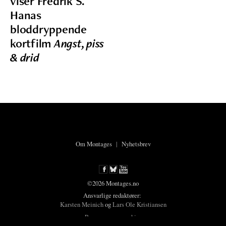
viser Fredrik S.
Hanas
bloddryppende
kortfilm
Angst, piss
& drid
Om Montages
|
Nyhetsbrev
©2026 Montages.no
Ansvarlige redaktører:
Karsten Meinich
og
Lars Ole Kristiansen
Personvern og cookies