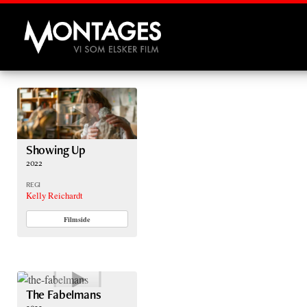
Montages
Showing Up
2022
REGI
Kelly Reichardt
Filmside
The Fabelmans