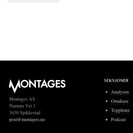
SEKSJONER
Analysen
Montages AS
Omakase
Narums Vei 3
Topplister
3430 Spikkestad
Podcast
post@montages.no
Blogger
Om Montages