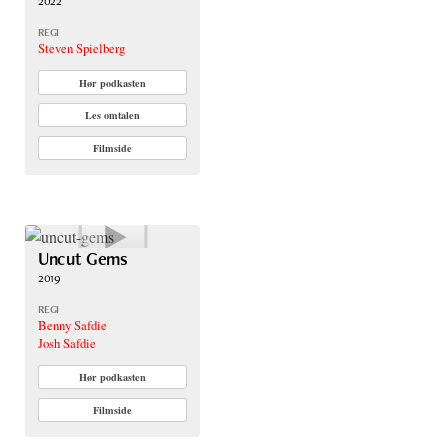
2022
REGI
Steven Spielberg
Hør podkasten
Les omtalen
Filmside
Uncut Gems
2019
REGI
Benny Safdie
Josh Safdie
Hør podkasten
Filmside