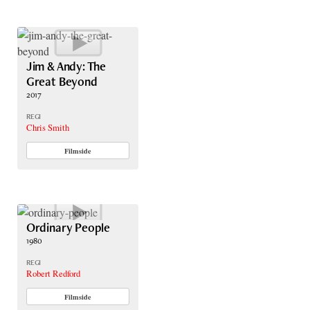
Jim & Andy: The
Great Beyond
2017
REGI
Chris Smith
Filmside
Ordinary People
1980
REGI
Robert Redford
Filmside