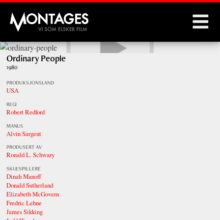
Montages
Ordinary People
1980
PRODUKSJONSLAND
USA
REGI
Robert Redford
MANUS
Alvin Sargent
PRODUSERT AV
Ronald L. Schwary
SKUESPILLERE
Dinah Manoff
Donald Sutherland
Elizabeth McGovern
Fredric Lehne
James Sikking