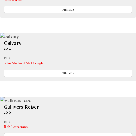
Filmside
Calvary
2014
REGI
John Michael McDonagh
Filmside
Gullivers Reiser
2010
REGI
Rob Letterman