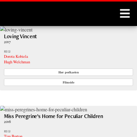
Montages
Loving Vincent
2017
REGI
Dorota Kobiela
Hugh Welchman
Hør podkasten
Filmside
Miss Peregrine’s Home for Peculiar Children
2016
REGI
Tim Burton