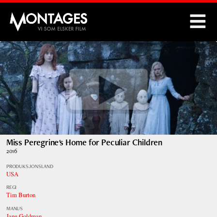
Montages
Miss Peregrine's Home for Peculiar Children
2016
PRODUKSJONSLAND
USA
REGI
Tim Burton
MANUS
Jane Goldman