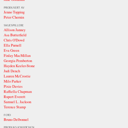
PRODUSERT AV
Jenno Topping
Peter Chernin
SKUESPILLERE
Allison Janney
Asa Butterfield
Chris O'Dowd
Ella Purnell
Eva Green
Finlay MacMillan
Georgia Pemberton
Hayden Keeler-Stone
Judi Dench
Lauren McCrostie
Milo Parker
Pixie Davies
Raffiella Chapman
Rupert Everett
Samuel L. Jackson
Terence Stamp
FOTO
Bruno Delbonnel
PRODUKSJONSDESIGN