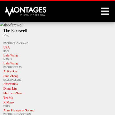
Montages
The Farewell
2019
PRODUKSJONSLAND
USA
REGI
Lulu Wang
MANUS
Lulu Wang
PRODUSERT AV
Anita Gou
Jane Zheng
SKUESPILLERE
Awkwafina
Diana Lin
Shuzhen Zhao
Tzi Ma
X Mayo
FOTO
Anna Franquesa Solano
PRODUKSJONSDESIGN