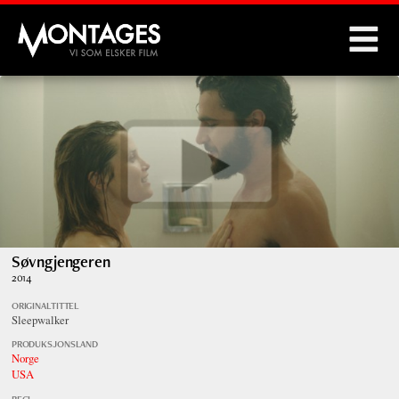
Montages
Søvngjengeren
2014
ORIGINALTITTEL
Sleepwalker
PRODUKSJONSLAND
Norge
USA