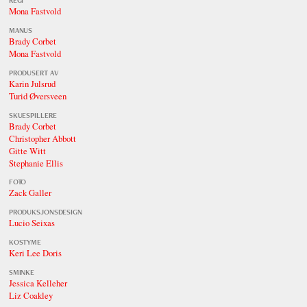
REGI
Mona Fastvold
MANUS
Brady Corbet
Mona Fastvold
PRODUSERT AV
Karin Julsrud
Turid Øversveen
SKUESPILLERE
Brady Corbet
Christopher Abbott
Gitte Witt
Stephanie Ellis
FOTO
Zack Galler
PRODUKSJONSDESIGN
Lucio Seixas
KOSTYME
Keri Lee Doris
SMINKE
Jessica Kelleher
Liz Coakley