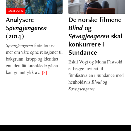
ANALYSEN
Analysen:
De norske filmene
Søvngjengeren
Blind
og
(2014)
Søvngjengeren
skal
konkurrere i
Søvngjengeren
forteller oss
Sundance
mer om våre egne relasjoner til
bakgrunn, kropp og identitet
Eskil Vogt og Mona Fastvold
enn den litt forenklede gåten
er begge invitert til
kan gi inntrykk av.
[3]
filmfestivalen i Sundance med
henholdsvis
Blind
og
Søvngjengeren
.