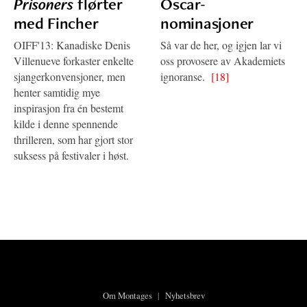
Prisoners
flørter
Oscar-
med Fincher
nominasjoner
OIFF'13: Kanadiske Denis
Så var de her, og igjen lar vi
Villenueve forkaster enkelte
oss provosere av Akademiets
sjangerkonvensjoner, men
ignoranse.
[18]
henter samtidig mye
inspirasjon fra én bestemt
kilde i denne spennende
thrilleren, som har gjort stor
suksess på festivaler i høst.
Om Montages
|
Nyhetsbrev