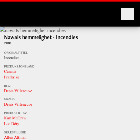
Montages
Nawals hemmelighet - Incendies
2010
ORIGINALTITTEL
Incendies
PRODUKSJONSLAND
Canada
Frankrike
REGI
Denis Villeneuve
MANUS
Denis Villeneuve
PRODUSERT AV
Kim McCraw
Luc Déry
SKUESPILLERE
Allen Altman