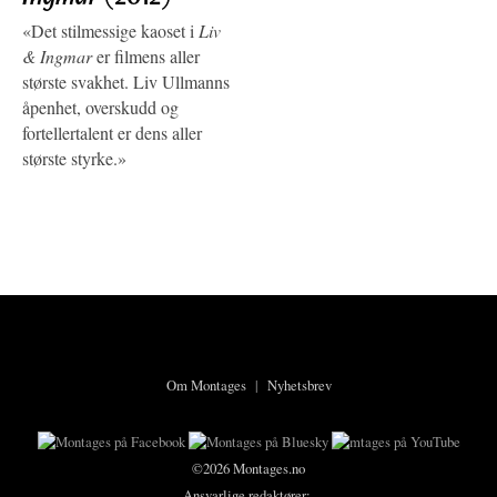
«Det stilmessige kaoset i
Liv
& Ingmar
er filmens aller
største svakhet. Liv Ullmanns
åpenhet, overskudd og
fortellertalent er dens aller
største styrke.»
Om Montages
|
Nyhetsbrev
©2026 Montages.no
Ansvarlige redaktører: