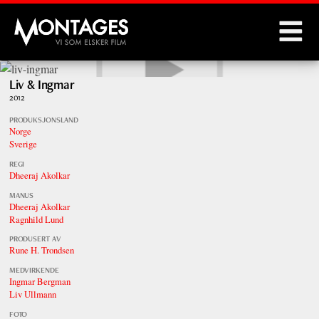
Montages
Liv & Ingmar
2012
PRODUKSJONSLAND
Norge
Sverige
REGI
Dheeraj Akolkar
MANUS
Dheeraj Akolkar
Ragnhild Lund
PRODUSERT AV
Rune H. Trondsen
MEDVIRKENDE
Ingmar Bergman
Liv Ullmann
FOTO