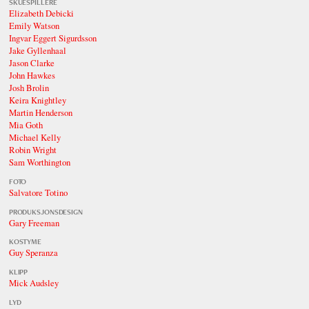
SKUESPILLERE
Elizabeth Debicki
Emily Watson
Ingvar Eggert Sigurdsson
Jake Gyllenhaal
Jason Clarke
John Hawkes
Josh Brolin
Keira Knightley
Martin Henderson
Mia Goth
Michael Kelly
Robin Wright
Sam Worthington
FOTO
Salvatore Totino
PRODUKSJONSDESIGN
Gary Freeman
KOSTYME
Guy Speranza
KLIPP
Mick Audsley
LYD