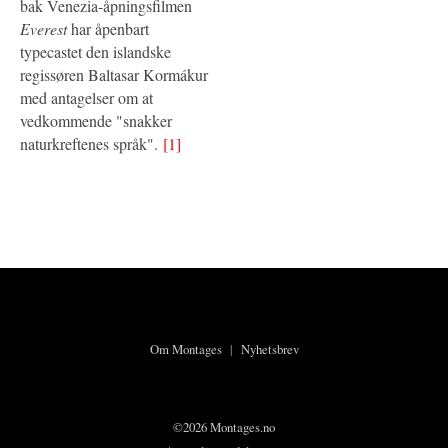
bak Venezia-åpningsfilmen
Everest
har åpenbart
typecastet den islandske
regissøren Baltasar Kormákur
med antagelser om at
vedkommende "snakker
naturkreftenes språk".
[1]
Om Montages
|
Nyhetsbrev
©2026 Montages.no