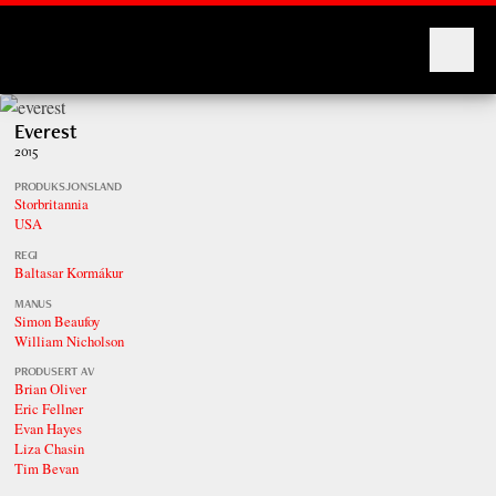
Montages
Everest
2015
PRODUKSJONSLAND
Storbritannia
USA
REGI
Baltasar Kormákur
MANUS
Simon Beaufoy
William Nicholson
PRODUSERT AV
Brian Oliver
Eric Fellner
Evan Hayes
Liza Chasin
Tim Bevan