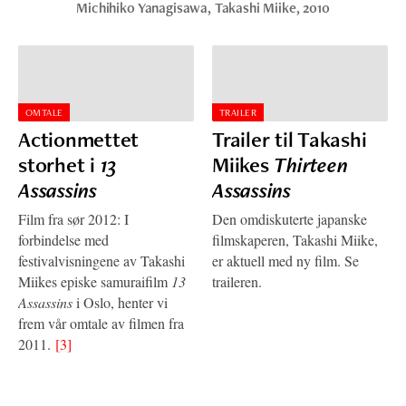
Michihiko Yanagisawa
,
Takashi Miike
, 2010
OMTALE
TRAILER
Actionmettet
Trailer til Takashi
storhet i
13
Miikes
Thirteen
Assassins
Assassins
Film fra sør 2012: I
Den omdiskuterte japanske
forbindelse med
filmskaperen, Takashi Miike,
festivalvisningene av Takashi
er aktuell med ny film. Se
Miikes episke samuraifilm
13
traileren.
Assassins
i Oslo, henter vi
frem vår omtale av filmen fra
2011.
[3]