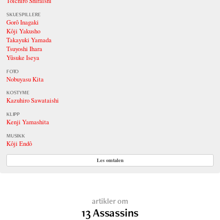
Tôichirô Shiraishi
SKUESPILLERE
Gorô Inagaki
Kôji Yakusho
Takayuki Yamada
Tsuyoshi Ihara
Yûsuke Iseya
FOTO
Nobuyasu Kita
KOSTYME
Kazuhiro Sawataishi
KLIPP
Kenji Yamashita
MUSIKK
Kôji Endô
Les omtalen
artikler om
13 Assassins