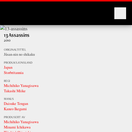
Montages
13 Assassins
2010
ORIGINALTITTEL
Jûsan-nin no shikaku
PRODUKSJONSLAND
Japan
Storbritannia
REGI
Michihiko Yanagisawa
Takashi Miike
MANUS
Daisuke Tengan
Kaneo Ikegami
PRODUSERT AV
Michihiko Yanagisawa
Minami Ichikawa