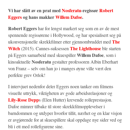
Vi har slått av en prat med
Nosferatu
-regissør
Robert
Eggers
og hans makker
Willem Dafoe
.
Robert Eggers
har for lengst markert seg som en av de mest
spennende regissørene i Hollywood, og har spesialisert seg på
The
ukonvensjonelle skrekkfilmer etter gjennombruddet med
Witch
The Lighthouse
(2015). Cannes-suksessen
ble starten
Willem Dafoe
på Eggers samarbeid med skuespiller
, som i
Nosferatu
kinoaktuelle
gestalter professoren Albin Eberhart
von Franz – selv om han jo i manges øyne ville vært den
perfekte grev Orlok!
I intervjuet nedenfor deler Eggers noen tanker om filmens
visuelle uttrykk, viktigheten av gode arbeidsrelasjoner og
Lily-Rose Depp
s (Elen Hutter) krevende rolleprestasjon.
Dafoe mimrer tilbake til store skrekkfilmopplevelser i
barndommen og utdyper hvorfor tillit, nærhet og en klar visjon
er avgjørende for at skuespillere skal oppdage nye sider ved og
bli i ett med rollefigurene sine.