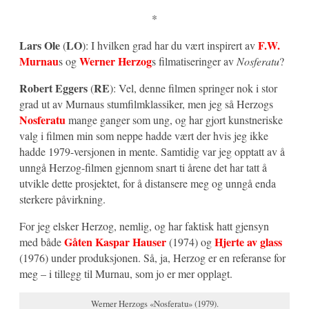
*
Lars Ole
LO
F.W.
(
): I hvilken grad har du vært inspirert av
Murnau
Werner Herzog
s og
s filmatiseringer av
Nosferatu
?
Robert Eggers
RE
(
): Vel, denne filmen springer nok i stor
grad ut av Murnaus stumfilmklassiker, men jeg så Herzogs
Nosferatu
mange ganger som ung, og har gjort kunstneriske
valg i filmen min som neppe hadde vært der hvis jeg ikke
hadde 1979-versjonen in mente. Samtidig var jeg opptatt av å
unngå Herzog-filmen gjennom snart ti årene det har tatt å
utvikle dette prosjektet, for å distansere meg og unngå enda
sterkere påvirkning.
For jeg elsker Herzog, nemlig, og har faktisk hatt gjensyn
Gåten Kaspar Hauser
Hjerte av glass
med både
(1974) og
(1976) under produksjonen. Så, ja, Herzog er en referanse for
meg – i tillegg til Murnau, som jo er mer opplagt.
Werner Herzogs «Nosferatu» (1979).