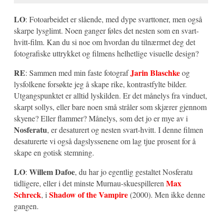
LO
: Fotoarbeidet er slående, med dype svarttoner, men også
skarpe lysglimt. Noen ganger føles det nesten som en svart-
hvitt-film. Kan du si noe om hvordan du tilnærmet deg det
fotografiske uttrykket og filmens helhetlige visuelle design?
RE
Jarin Blaschke
: Sammen med min faste fotograf
og
lysfolkene forsøkte jeg å skape rike, kontrastfylte bilder.
Utgangspunktet er alltid lyskilden. Er det månelys fra vinduet,
skarpt sollys, eller bare noen små stråler som skjærer gjennom
skyene? Eller flammer? Månelys, som det jo er mye av i
Nosferatu
, er desaturert og nesten svart-hvitt. I denne filmen
desaturerte vi også dagslyssenene om lag tjue prosent for å
skape en gotisk stemning.
LO
Willem Dafoe
:
, du har jo egentlig gestaltet Nosferatu
Max
tidligere, eller i det minste Murnau-skuespilleren
Schreck
Shadow of the Vampire
, i
(2000). Men ikke denne
gangen.