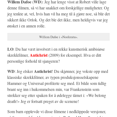
Willem Dafoe
WD
(
): Jeg har lenge visst at Robert ville lage
denne filmen, så vi har snakket om forskjellige muligheter. Og
jeg tenkte at, vel, hvis han vil ha meg til å gjøre noe, så blir det
sikkert ikke Orlok. Og det ble det ikke, men heldigvis var jeg
ønsket i en annen rolle.
Willem Dafoe i «Nosferatu».
LO
: Du har vært involvert i en rekke kunstnerisk ambisiøse
Antichrist
skrekkfilmer,
(2009) for eksempel. Hva er ditt
personlige forhold til sjangeren?
WD
Antichrist
: Jeg elsker
! Du skjønner, jeg vokste opp med
klassiske skrekkfilmer, av typen produksjonsselskapene
Hammer og Universal profilerte seg med. Et bilde som tidlig
brant seg inn i hukommelsen min, var Frankenstein som
strekker seg etter spaken for å ødelegge tårnet i: «We belong
death!» Jeg er fortsatt preget av de scenene!
Som barn opplevde vi disse filmene i nedklippede versjoner,