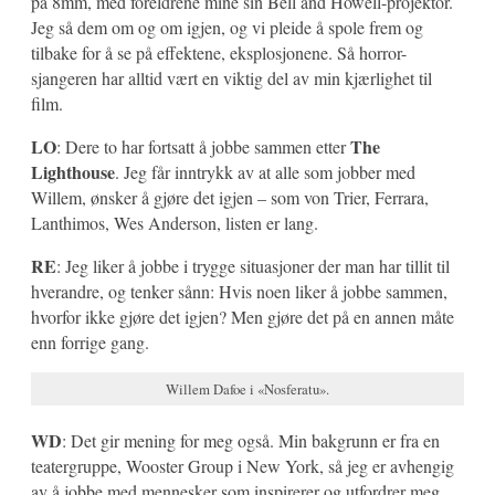
på 8mm, med foreldrene mine sin Bell and Howell-projektor.
Jeg så dem om og om igjen, og vi pleide å spole frem og
tilbake for å se på effektene, eksplosjonene. Så horror-
sjangeren har alltid vært en viktig del av min kjærlighet til
film.
LO
The
: Dere to har fortsatt å jobbe sammen etter
Lighthouse
. Jeg får inntrykk av at alle som jobber med
Willem, ønsker å gjøre det igjen – som von Trier, Ferrara,
Lanthimos, Wes Anderson, listen er lang.
RE
: Jeg liker å jobbe i trygge situasjoner der man har tillit til
hverandre, og tenker sånn: Hvis noen liker å jobbe sammen,
hvorfor ikke gjøre det igjen? Men gjøre det på en annen måte
enn forrige gang.
Willem Dafoe i «Nosferatu».
WD
: Det gir mening for meg også. Min bakgrunn er fra en
teatergruppe, Wooster Group i New York, så jeg er avhengig
av å jobbe med mennesker som inspirerer og utfordrer meg.