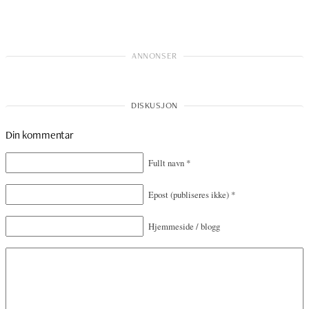
Din kommentar
Fullt navn
*
Epost
(publiseres ikke)
*
Hjemmeside / blogg