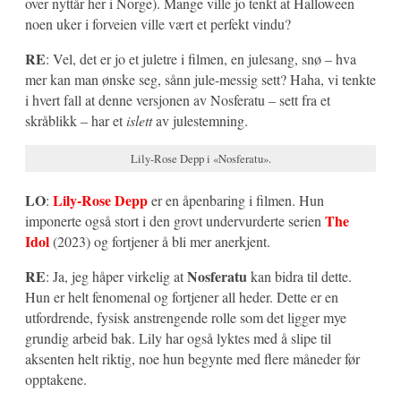
over nyttår her i Norge). Mange ville jo tenkt at Halloween
noen uker i forveien ville vært et perfekt vindu?
RE
: Vel, det er jo et juletre i filmen, en julesang, snø – hva
mer kan man ønske seg, sånn jule-messig sett? Haha, vi tenkte
i hvert fall at denne versjonen av Nosferatu – sett fra et
skråblikk – har et
islett
av julestemning.
Lily-Rose Depp i «Nosferatu».
LO
Lily-Rose Depp
:
er en åpenbaring i filmen. Hun
The
imponerte også stort i den grovt undervurderte serien
Idol
(2023) og fortjener å bli mer anerkjent.
RE
Nosferatu
: Ja, jeg håper virkelig at
kan bidra til dette.
Hun er helt fenomenal og fortjener all heder. Dette er en
utfordrende, fysisk anstrengende rolle som det ligger mye
grundig arbeid bak. Lily har også lyktes med å slipe til
aksenten helt riktig, noe hun begynte med flere måneder før
opptakene.