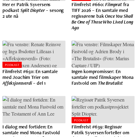
Her er Patrik Syversens
Filmfrelst #660:
Filmprat
fra
podkast
Split Diopter
– sesong
TIFF 2026 – En samtale med
2 ute nå
regissørene bak
Once You Shall
Be One of Those Who Lived Long
Ago
PODKAST
Filmfrelst #650: En samtale
Ingen kompromisser: En
med Joachim Trier om
samtale med filmskaper Mona
Affeksjonsverdi
– del 1
Fastvold om
The Brutalist
PODKAST
I dialog med fortiden: En
Filmfrelst #639: Regissør
samtale med Mona Fastvold
Patrik Syversen forteller om