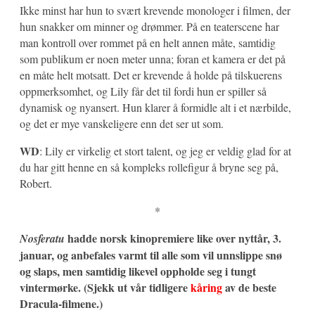
Ikke minst har hun to svært krevende monologer i filmen, der
hun snakker om minner og drømmer. På en teaterscene har
man kontroll over rommet på en helt annen måte, samtidig
som publikum er noen meter unna; foran et kamera er det på
en måte helt motsatt. Det er krevende å holde på tilskuerens
oppmerksomhet, og Lily får det til fordi hun er spiller så
dynamisk og nyansert. Hun klarer å formidle alt i et nærbilde,
og det er mye vanskeligere enn det ser ut som.
WD
: Lily er virkelig et stort talent, og jeg er veldig glad for at
du har gitt henne en så kompleks rollefigur å bryne seg på,
Robert.
*
hadde norsk kinopremiere like over nyttår, 3.
Nosferatu
januar, og anbefales varmt til alle som vil unnslippe snø
og slaps, men samtidig likevel oppholde seg i tungt
vintermørke. (Sjekk ut vår tidligere
kåring
av de beste
Dracula-filmene.)