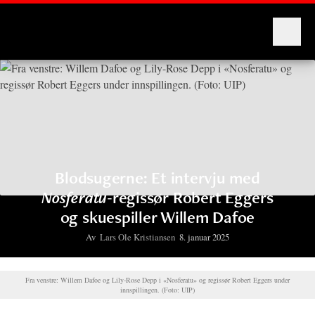
Montages
Blodsugerne: Et intervju med
Nosferatu
-regissør Robert Eggers
og skuespiller Willem Dafoe
Av
Lars Ole Kristiansen
8. januar 2025
Fra venstre: Willem Dafoe og Lily-Rose Depp i «Nosferatu» og regissør Robert Eggers under
innspillingen. (Foto: UIP)