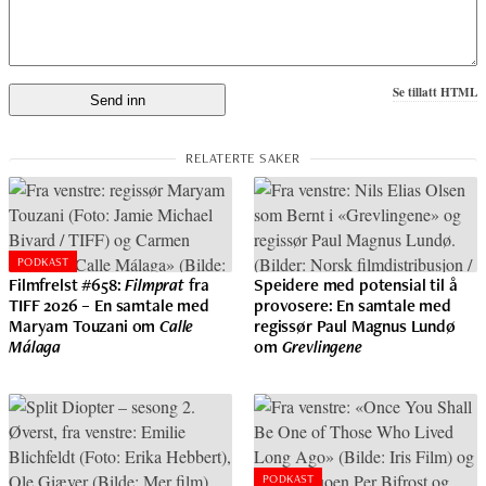
Se tillatt HTML
PODKAST
Filmfrelst #658:
Filmprat
fra
Speidere med potensial til å
TIFF 2026 – En samtale med
provosere: En samtale med
Maryam Touzani om
Calle
regissør Paul Magnus Lundø
Málaga
om
Grevlingene
PODKAST