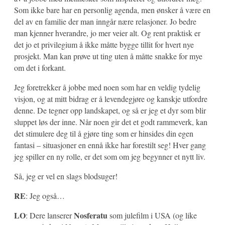
Som ikke bare har en personlig agenda, men ønsker å være en
del av en familie der man inngår nære relasjoner. Jo bedre
man kjenner hverandre, jo mer veier alt. Og rent praktisk er
det jo et privilegium å ikke måtte bygge tillit for hvert nye
prosjekt. Man kan prøve ut ting uten å måtte snakke for mye
om det i forkant.
Jeg foretrekker å jobbe med noen som har en veldig tydelig
visjon, og at mitt bidrag er å levendegjøre og kanskje utfordre
denne. De tegner opp landskapet, og så er jeg et dyr som blir
sluppet løs der inne. Når noen gir det et godt rammeverk, kan
det stimulere deg til å gjøre ting som er hinsides din egen
fantasi – situasjoner en ennå ikke har forestilt seg! Hver gang
jeg spiller en ny rolle, er det som om jeg begynner et nytt liv.
Så, jeg er vel en slags blodsuger!
RE
: Jeg også…
LO
Nosferatu
: Dere lanserer
som julefilm i USA (og like