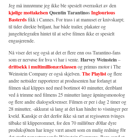
Jeg må innrømme jeg ikke ble spesielt overrasket av den
kjølige mottakelsen
Quentin Tarantino
Inglourious
s
Basterds
fikk i Cannes. For trass i at manuset er knivskarpt;
til tider direkte briljant, har både trailer, plakater og
jungeltelegrafen hintet til at selve filmen ikke er spesielt
engasjerende.
Nå viser det seg også at det er flere enn oss Tarantino-fans
Harvey Weinstein
som er nervøse for hva vi har i vente.
–
drittsekk i multimillionærklassen
og primus motor i The
The Playlist
Weinstein Company er også skjelven.
og flere
andre nettsider rapporterer at produsenten har forlangt at
filmen skal klippes ned med bortimot 40 minutter, deriblant
ved å trimme ned filmens 25 minutter lange åpningsmonolog
og flere andre dialogsekvenser. Filmen er per i dag 2 timer og
28 minutter, -akkurat så lang at det kan hindre to visninger per
kveld. Kanskje er det derfor ikke så rart at regissøren tvinges
tilbake til klipperommet, for den 70 milli0ner d0llar dyre
produksj0nen har lenge vært ansett som en mulig redning f0r
det sterkt pengetrengende Weinstein Company. Bare synd at