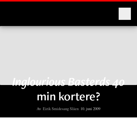
Montages
Inglourious Basterds 40
min kortere?
Av
Eirik Smidesang Slåen
10. juni 2009