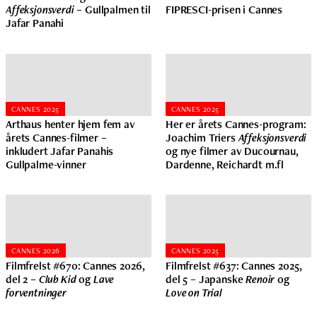
Affeksjonsverdi
– Gullpalmen til
FIPRESCI-prisen i Cannes
Jafar Panahi
CANNES 2025
CANNES 2025
Arthaus henter hjem fem av
Her er årets Cannes-program:
årets Cannes-filmer –
Joachim Triers
Affeksjonsverdi
inkludert Jafar Panahis
og nye filmer av Ducournau,
Gullpalme-vinner
Dardenne, Reichardt m.fl
CANNES 2026
CANNES 2025
Filmfrelst #670: Cannes 2026,
Filmfrelst #637: Cannes 2025,
del 2 –
Club Kid
og
Lave
del 5 – Japanske
Renoir
og
forventninger
Love on Trial