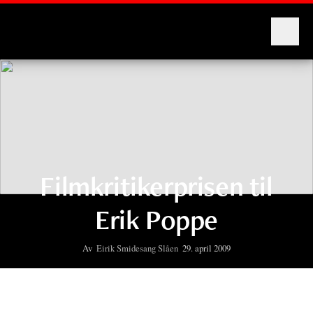
Montages
Filmkritikerprisen til
Erik Poppe
Av
Eirik Smidesang Slåen
29. april 2009