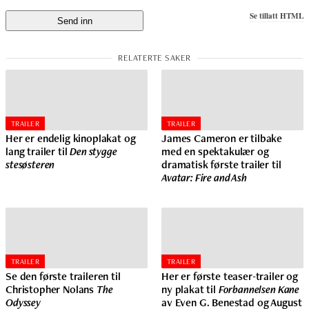
Se tillatt HTML
TRAILER
TRAILER
Her er endelig kinoplakat og
James Cameron er tilbake
lang trailer til
Den stygge
med en spektakulær og
stesøsteren
dramatisk første trailer til
Avatar: Fire and Ash
TRAILER
TRAILER
Se den første traileren til
Her er første teaser-trailer og
Christopher Nolans
The
ny plakat til
Forbannelsen Kane
Odyssey
av Even G. Benestad og August