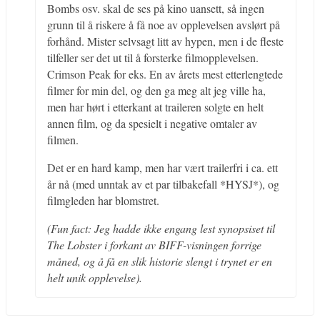
Bombs osv. skal de ses på kino uansett, så ingen
grunn til å riskere å få noe av opplevelsen avslørt på
forhånd. Mister selvsagt litt av hypen, men i de fleste
tilfeller ser det ut til å forsterke filmopplevelsen.
Crimson Peak for eks. En av årets mest etterlengtede
filmer for min del, og den ga meg alt jeg ville ha,
men har hørt i etterkant at traileren solgte en helt
annen film, og da spesielt i negative omtaler av
filmen.
Det er en hard kamp, men har vært trailerfri i ca. ett
år nå (med unntak av et par tilbakefall *HYSJ*), og
filmgleden har blomstret.
(Fun fact: Jeg hadde ikke engang lest synopsiset til
The Lobster i forkant av BIFF-visningen forrige
måned, og å få en slik historie slengt i trynet er en
helt unik opplevelse).