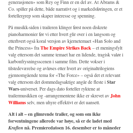
generasjonen» som Rey og Finn er en del av. At Abrams &
Co. spiller på dette, både narrativt og i markedsføringen, er et
fortellergrep som skaper interesse og spenning.
På musikk-siden i traileren klinger først noen diskrete
pianoharmonier før vi etter hvert glir over i en langsom og
etterhvert også koral versjon av kjernetemaet «Han Solo and
The Empire Strikes Back
the Princess» fra
– et meningsfylt
valg ettersom det samme temaet har en lidende, tragisk valør i
karbonfrysningsscenen i samme film. Dette vokser i
tilstedeværelse og avløses etter hvert av originaltrilogiens
gjennomgående tema for «The Force» – også det et relevant
Star
valg ettersom det dommedagsaktige angår de fleste i
Wars
-universet. Per dags dato forteller ryktene at
John
trailermusikken og -arrangementene ikke er skrevet av
Williams
selv, men uhyre effektivt er det uansett.
Alt i alt – en glimrende trailer, og som om ikke
forventningene allerede var høye, så er de ladet med
nå. Premieredatoen 16. desember er to måneder
Kraften