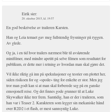
Eirik
sier:
20. oktober 2015, kl. 19:57
En god beskrivelse av traileren Karsten.
Han og Leia temaet gav meg fullstendig frysninger på ryggen.
Av glede.
Og ja, i en tid hvor trailers nærmest blir til avslørende
minifilmer, med mindre apetitt på selve filmen som resultatet for
publikum, er dette mer i retning av hvordan man skal gjøre det.
Vil ikke riktig gå inn på spekulasjoner og teorier om plottet her,
siden risikoen for og «spoile» ting for enkelte er stor. Men jeg
tror man godt kan si at man skal forberede seg på en ganske
emosjonell reise. Og det finnes gode grunner til at Luke
Skywalker ikke trer frem. Samtidig, han er der i traileren, som
han var i Teaser 2. Karakteren som legger sin mekaniske hånd
over R2D2 i et flash, er mest sannsynlig Luke.