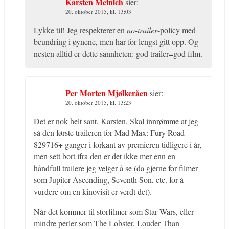
Karsten Meinich
sier:
20. oktober 2015, kl. 13:03
Lykke til! Jeg respekterer en
no-trailer
-policy med
beundring i øynene, men har for lengst gitt opp. Og
nesten alltid er dette sannheten: god trailer=god film.
Per Morten Mjølkeråen
sier:
20. oktober 2015, kl. 13:23
Det er nok helt sant, Karsten. Skal innrømme at jeg
så den første traileren for Mad Max: Fury Road
829716+ ganger i forkant av premieren tidligere i år,
men sett bort ifra den er det ikke mer enn en
håndfull trailere jeg velger å se (da gjerne for filmer
som Jupiter Ascending, Seventh Son, etc. for å
vurdere om en kinovisit er verdt det).
Når det kommer til storfilmer som Star Wars, eller
mindre perler som The Lobster, Louder Than