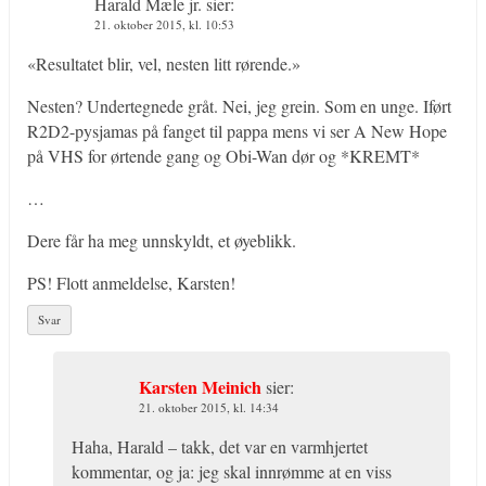
Harald Mæle jr.
sier:
21. oktober 2015, kl. 10:53
«Resultatet blir, vel, nesten litt rørende.»
Nesten? Undertegnede gråt. Nei, jeg grein. Som en unge. Iført
R2D2-pysjamas på fanget til pappa mens vi ser A New Hope
på VHS for ørtende gang og Obi-Wan dør og *KREMT*
…
Dere får ha meg unnskyldt, et øyeblikk.
PS! Flott anmeldelse, Karsten!
Svar
Karsten Meinich
sier:
21. oktober 2015, kl. 14:34
Haha, Harald – takk, det var en varmhjertet
kommentar, og ja: jeg skal innrømme at en viss