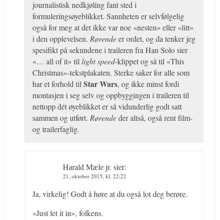
journalistisk nedkjøling fant sted i
formuleringsøyeblikket. Sannheten er selvfølgelig
også for meg at det ikke var noe «nesten» eller «litt»
i den opplevelsen.
Rørende
er ordet, og da tenker jeg
spesifikt på sekundene i traileren fra Han Solo sier
«… all of it» til
light speed
-klippet og så til «This
Christmas»-tekstplakaten. Sterke saker for alle som
Star Wars
har et forhold til
, og ikke minst fordi
montasjen i seg selv og oppbyggingen i traileren til
nettopp dét øyeblikket er så vidunderlig godt satt
sammen og utført.
Rørende
der altså, også rent film-
og trailerfaglig.
Harald Mæle jr.
sier:
21. oktober 2015, kl. 22:22
Ja, virkelig! Godt å høre at du også lot deg berøre.
«Just let it in», folkens.