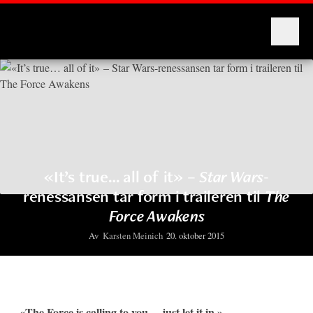
Montages
«It’s true… all of it» –
Star Wars
-
renessansen tar form i traileren til
The
Force Awakens
Av
Karsten Meinich
20. oktober 2015
«The Force is calling to you… just let it in.»