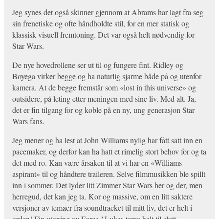
Jeg synes det også skinner gjennom at Abrams har lagt fra seg
sin frenetiske og ofte håndholdte stil, for en mer statisk og
klassisk visuell fremtoning. Det var også helt nødvendig for
Star Wars.
De nye hovedrollene ser ut til og fungere fint. Ridley og
Boyega virker begge og ha naturlig sjarme både på og utenfor
kamera. At de begge fremstår som «lost in this universe» og
outsidere, på leting etter meningen med sine liv. Med alt. Ja,
det er fin tilgang for og koble på en ny, ung generasjon Star
Wars fans.
Jeg mener og ha lest at John Williams nylig har fått satt inn en
pacemaker, og derfor kan ha hatt et rimelig stort behov for og ta
det med ro. Kan være årsaken til at vi har en «Williams
aspirant» til og håndtere traileren. Selve filmmusikken ble spillt
inn i sommer. Det lyder litt Zimmer Star Wars her og der, men
herregud, det kan jeg ta. Kor og massive, om en litt saktere
versjoner av temaer fra soundtracket til mitt liv, det er helt i
orden! Fin utoning av Force / Lukes tema helt til slutt.