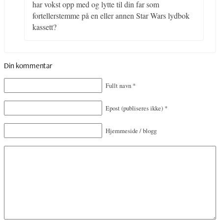
har vokst opp med og lytte til din far som
fortellerstemme på en eller annen Star Wars lydbok
kassett?
Din kommentar
Fullt navn
*
Epost
(publiseres ikke)
*
Hjemmeside / blogg