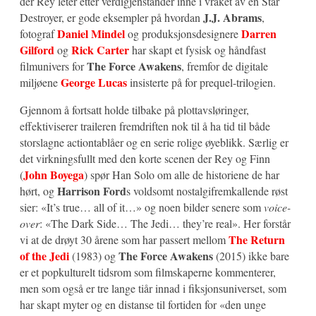
der Rey leter etter verdigjenstander inne i vraket av en Star
J.J. Abrams
Destroyer, er gode eksempler på hvordan
,
Daniel Mindel
Darren
fotograf
og produksjonsdesignere
Gilford
Rick Carter
og
har skapt et fysisk og håndfast
The Force Awakens
filmunivers for
, fremfor de digitale
George Lucas
miljøene
insisterte på for prequel-trilogien.
Gjennom å fortsatt holde tilbake på plottavsløringer,
effektiviserer traileren fremdriften nok til å ha tid til både
storslagne actiontablåer og en serie rolige øyeblikk. Særlig er
det virkningsfullt med den korte scenen der Rey og Finn
John Boyega
(
) spør Han Solo om alle de historiene de har
Harrison Ford
hørt, og
s voldsomt nostalgifremkallende røst
sier: «It’s true… all of it…» og noen bilder senere som
voice-
over
: «The Dark Side… The Jedi… they’re real». Her forstår
The Return
vi at de drøyt 30 årene som har passert mellom
of the Jedi
The Force Awakens
(1983) og
(2015) ikke bare
er et popkulturelt tidsrom som filmskaperne kommenterer,
men som også er tre lange tiår innad i fiksjonsuniverset, som
har skapt myter og en distanse til fortiden for «den unge