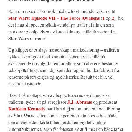
Som om ikke det var nok med de to glimrende teaserne til
Star Wars: Episode VII – The Force Awakens
1
2
(
og
), ble
det i natt sluppet en såkalt «endelig» trailer til filmen som
markerer gjenfødelsen av Lucasfilm og spillefilmserien fra
Star Wars
-universet.
Og klippet er et slags mesterskap i markedsføring – traileren
lykkes svært godt med kombinasjonen av å spille på
eksisterende nostalgi for en fortelling som allerede består av
seks spillefilmer, samtidig som den opprettholder fokuset fra
teaserne på ferske fjes og nye historier. Resultatet blir, vel,
nesten litt rørende.
Basert på mottagelsen av begge teaserne og denne siste
J.J. Abrams
traileren, tyder alt på at regissør
og produsent
Kathleen Kennedy
har klart å gjennomføre en revitalisering
Star Wars
av
-serien som skaper enorm interesse hos både
den allerede dedikerte tilhengerskaren
og
det vanlige
kinopublikummet. Man får følelsen av at filmserien både tar et